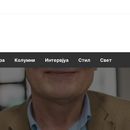
ра
Kолумни
Интервјуа
Стил
Свет