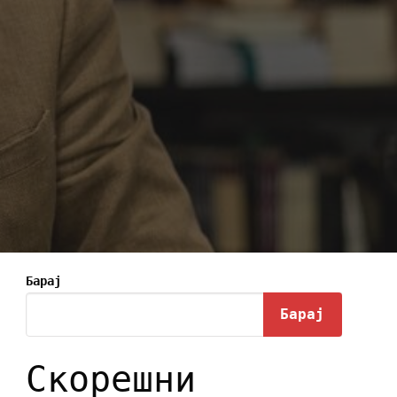
Барај
Барај
Скорешни