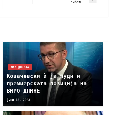
гибел..
МАКЕДОНИЈА
Ковачевски ѝ ја нуди и
премиерската позиција на
ВМРО-ДПМНЕ
јуни 13, 2023