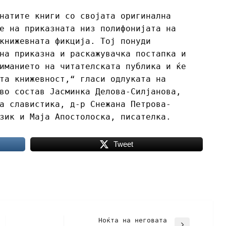
натите книги со својата оригинална
е на приказната низ полифонијата на
книжевната фикција. Тој понуди
на приказна и раскажувачка постапка и
иманието на читателската публика и ќе
та книжевност,“ гласи одлуката на
во состав Јасминка Делова-Силјанова,
а славистика, д-р Снежана Петрова-
зик и Маја Апостолоска, писателка.
Tweet
Ноќта на неговата