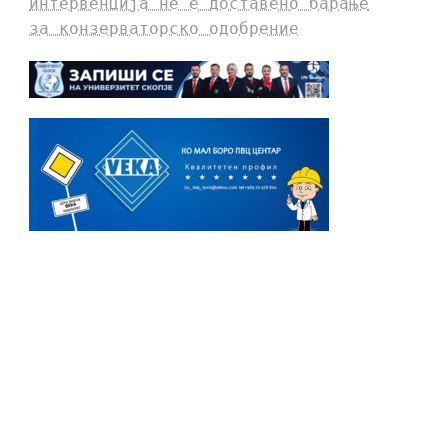
интервенција не е доставено барање
за конзерваторско одобрение