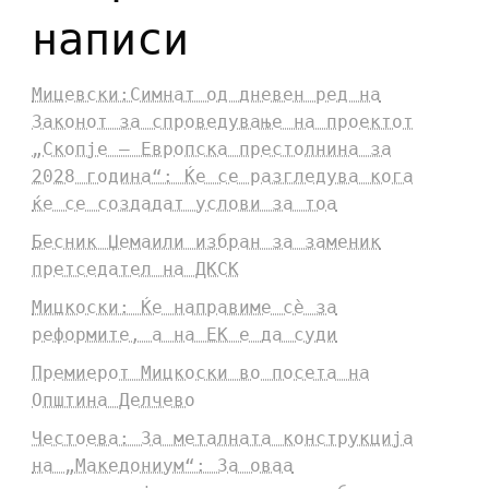
написи
Мицевски:Симнат од дневен ред на
Законот за спроведување на проектот
„Скопје – Европска престолнина за
2028 година“: Ќе се разгледува кога
ќе се создадат услови за тоа
Бесник Џемаили избран за заменик
претседател на ДКСК
Мицкоски: Ќе направиме сè за
реформите, а на ЕК е да суди
Премиерот Мицкоски во посета на
Општина Делчево
Честоева: За металната конструкција
на „Македониум“: За оваа