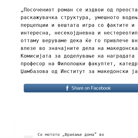
„Посочениот роман се издвои од преоста
раскажувачка структура, умешното водењ
перцепции и вештата игра со фактите и 
интересна, несекојдневна и нестереотип
оттаму веруваме дека ќе го привлече вн
влезе во значајните дела на македонска
Комисијата за доделување на наградата 
професор на Филолошки факултет, катедр
Џамбазова од Институт за македонски ја
Share on Facebook
Со мотото „Враќање дома“ во