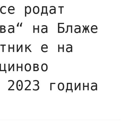
се родат
ва“ на Блаже
тник е на
циново
 2023 година