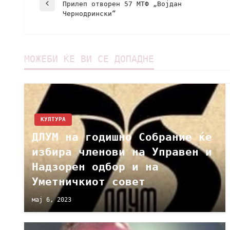
Прилеп отворен 57 МТФ „Војдан
Чернодрински“
МОЖЕБИ ЌЕ ВИ СЕ ДОПАДНЕ
КУЛТУРА
ДЛУМ на годишно Собрание ќе
избира членови на Управен и
Надзорен одбор и на
Уметничкиот совет
мај 6, 2023