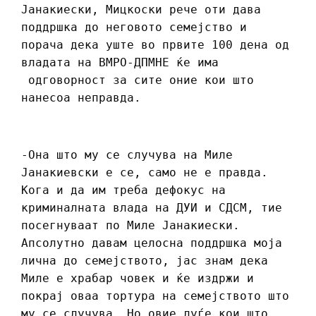
Јанакиески, Мицкоски рече оти дава
поддршка до неговото семејство и
порача дека уште во првите 100 дена од
владата на ВМРО-ДПМНЕ ќе има
одговорност за сите оние кои што
нанесоа неправда.
-Она што му се случува на Миле
Јанакиевски е се, само не е правда.
Кога и да им треба дефокус на
криминалната влада на ДУИ и СДСМ, тие
посегнуваат по Миле Јанакиески.
Апсолутно давам целосна поддршка моја
лична до семејството, јас знам дека
Миле е храбар човек и ќе издржи и
покрај оваа тортура на семејството што
му се случува. Но овие луѓе кои што