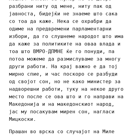
разбрани ниту од мене, ниту пак од
јавноста, бидејќи не знаеме што сака
со тоа да каже. Нека се охрабри да
одиме на предвремени парламентарни
избори, да го слушнеме народот што има
да каже за политиките на оваа влада и
тоа што ВМРО-ДПМНЕ ќе го понуди, па
потоа можеме да размислуваме за многу
други работи. На крај важно е да тој
мирно спие, и час поскоро се разбуди
од својот сон, но не како министер за
надворешни работи, туку на некое друго
место после се ова што и го направи на
Македонија и на македонскиот народ,
јас му посакувам мирен сон, нагласи
Мицкоски.
Прашан во врска со случајот на Миле