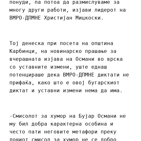
понуди, па потоа да размислуваме за
многу други работи, изјави лидерот на
ВМРО-ДПМНЕ Христијан Мицкоски.
Тој денеска при посета на општина
Карбинци, на новинарско прашање за
вчерашната изјава на Османи во врска
со уставните измени, уште еднаш
потенцираше дека ВМРО-ДПМНЕ диктати не
прифаќа, како што е овој бугарскиот
диктат и уставни измени нема да има.
-Смисолот за хумор на Бујар Османи не
му бил добра карактерна особина и
често пати неговите метафори преку
лошиот смисол за хумор не се добро