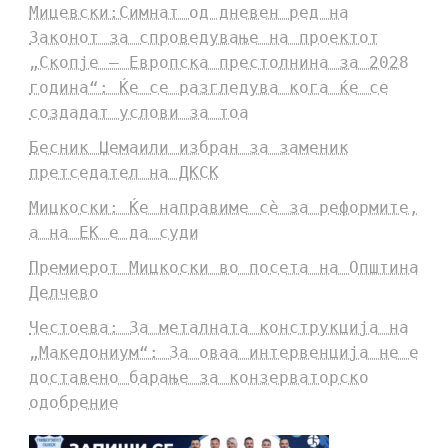
Мицевски:Симнат од дневен ред на
Законот за спроведување на проектот
„Скопје – Европска престолнина за 2028
година“: Ќе се разгледува кога ќе се
создадат услови за тоа
Бесник Џемаили избран за заменик
претседател на ДКСК
Мицкоски: Ќе направиме сè за реформите,
а на ЕК е да суди
Премиерот Мицкоски во посета на Општина
Делчево
Честоева: За металната конструкција на
„Македониум“: За оваа интервенција не е
доставено барање за конзерваторско
одобрение