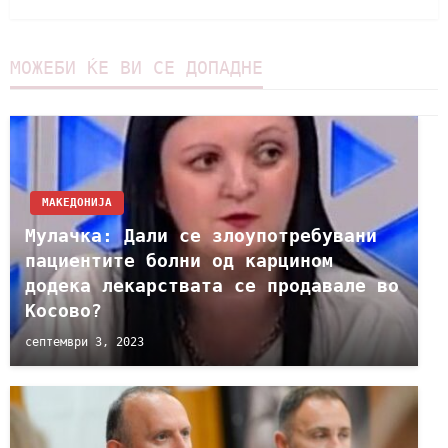
МОЖЕБИ ЌЕ ВИ СЕ ДОПАДНЕ
МАКЕДОНИЈА
Мулачка: Дали се злоупотребувани
пациентите болни од карцином
додека лекарствата се продавале во
Косово?
септември 3, 2023