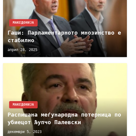
МАКЕДОНИЈА
Гаши: Парламентарното мнозинство е
стабилно
април 28, 2025
МАКЕДОНИЈА
Распишана меѓународна потерница по
убиецот Љупчо Палевски
декември 5, 2023