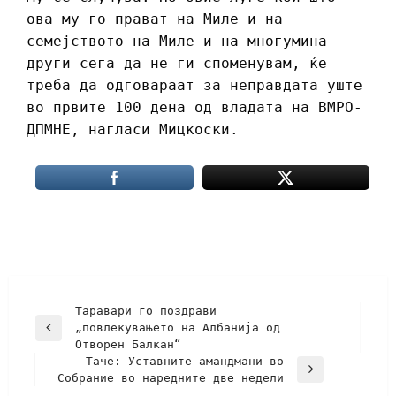
ова му го прават на Миле и на
семејството на Миле и на многумина
други сега да не ги споменувам, ќе
треба да одговараат за неправдата уште
во првите 100 дена од владата на ВМРО-
ДПМНЕ, нагласи Мицкоски.
Таравари го поздрави
„повлекувањето на Албанија од
Отворен Балкан“
Таче: Уставните амандмани во
Собрание во наредните две недели