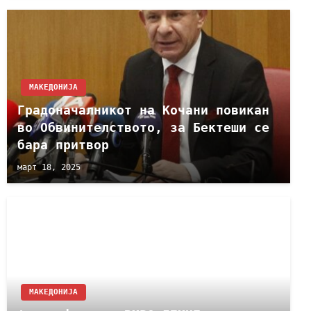
МАКЕДОНИЈА
Градоначалникот на Кочани повикан
во Обвинителството, за Бектеши се
бара притвор
март 18, 2025
МАКЕДОНИЈА