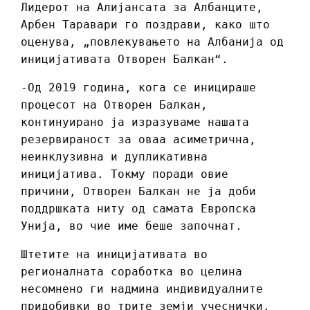
Лидерот на Алијансата за Албанците,
Арбен Таравари го поздрави, како што
оценува, „повлекувањето на Албанија од
иницијативата Отворен Балкан“.
-Од 2019 година, кога се иницираше
процесот на Отворен Балкан,
континуирано ја изразуваме нашата
резервираност за оваа асиметрична,
неинклузивна и дупликативна
иницијатива. Токму поради овие
причини, Отворен Балкан не ја доби
поддршката ниту од самата Европска
Унија, во чие име беше започнат.
Штетите на иницијативата во
регионалната соработка во целина
несомнено ги надмина индивидуалните
придобивки во трите земји учеснички.