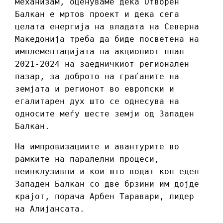
механизам, оценуваме дека Отворен
Балкан е мртов проект и дека сега
целата енергија на владата на Северна
Македонија треба да биде посветена на
имплементацијата на акциониот план
2021-2024 на заедничкиот регионален
пазар, за доброто на граѓаните на
земјата и регионот во европски и
егалитарен дух што се однесува на
односите меѓу шесте земји од Западен
Балкан.
На импровизациите и авантурите во
рамките на паралелни процеси,
неинклузивни и кои што водат кон еден
Западен Балкан со две брзини им дојде
крајот, порача Арбен Таравари, лидер
на Алијансата.