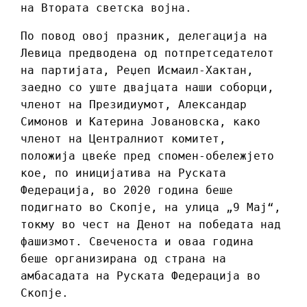
на Втората светска војна.
По повод овој празник, делегација на
Левица предводена од потпретседателот
на партијата, Реџеп Исмаил-Хактан,
заедно со уште двајцата наши соборци,
членот на Президиумот, Александар
Симонов и Катерина
Јовановска, како
членот на Централниот комитет,
положија цвеќе пред спомен-обележјето
кое, по иницијатива на Руската
Федерација, во 2020 година беше
подигнато во Скопје, на улица „9 Мај“,
токму во чест на Денот на победата над
фашизмот. Свеченоста и оваа година
беше организирана од страна на
амбасадата на Руската Федерација во
Скопје.