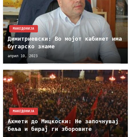
МАКЕДОНИЈА
Димитриевски: Во мојот кабинет има
бугарско знаме
април 10, 2023
МАКЕДОНИЈА
Ахмети до Мицкоски: Не започнувај
беља и бирај ги зборовите