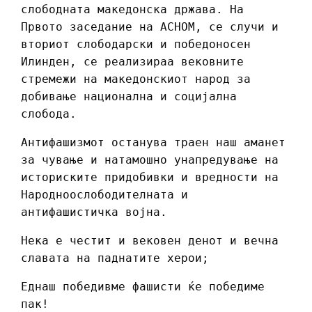
слободната македонска држава. На
Првото заседание на АСНОМ, се случи и
вториот слободарски и победоносен
Илинден, се реализираа вековните
стремежи на македонскиот народ за
добивање национална и социјална
слобода.
Антифашизмот останува траен наш аманет
за чување и натамошно унапредување на
историските придобивки и вредности на
Народноослободителната и
антифашистичка војна.
Нека е честит и вековен денот и вечна
славата на паднатите херои;
Еднаш победивме фашисти ќе победиме
пак!