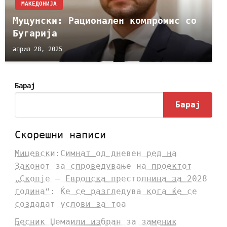
МАКЕДОНИЈА
Муцунски: Рационален компромис со
Бугарија
април 28, 2025
Барај
Барај
Скорешни написи
Мицевски:Симнат од дневен ред на
Законот за спроведување на проектот
„Скопје – Европска престолнина за 2028
година“: Ќе се разгледува кога ќе се
создадат услови за тоа
Бесник Џемаили избран за заменик