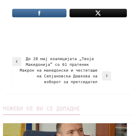
До 28 мај коалицијата „Твоја
Македонија“ со 61 пратеник
Макрон на македонски и честиташе
на Силјановска Давкова за
изборот за претседател
МОЖЕБИ ЌЕ ВИ СЕ ДОПАДНЕ