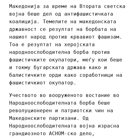
Македонија за време на Втората светска
војна беше дел од антифашистичката
коалиција. Темелите на македонската
државност се резултат на борбата на
нашиот народ против крвавиот фашизам.
Тоа е резултат на херојската
народноослободителна борба против
фашистичките окупатори, меѓу кои беше
и токму бугарската држава како и
балистичките орди како соработници на
фашистичкиот окупатор.
Учеството во вооруженото востание во
Народноослободителната борба беше
револуционерен и патриотски чин на
Македонските партизани. Од
Народноослободителната војна израсна
грандиозното АСНОМ-ско дело,