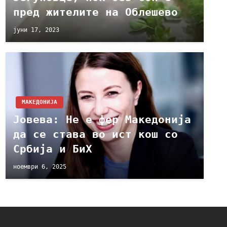
пред жителите на Облешево
јуни 17, 2023
МАКЕДОНИЈА
Јовева: Не е фер Македонија
да се става во ист кош со
Србија и БиХ
ноември 6, 2025