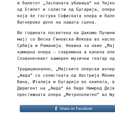
и балетот „Заспаната убавица“ на Чајко
од Египет и солисти од Бугарија, опера
која ќе гостува Софиската опера и бале
Вагнерово дело на нашата сцена.
Во годината посветена на Џакомо Пучини
мај) со Весна Ѓиновска-Илкова во насло
Србија и Романија. Новина за овие „Ма
камерна опера – современа а капела опе
Словенечкиот камерен музички театар од
Традиционално, „Мајските оперски вечер
„Аида“ со солистката од Австрија Моник
Кина, Италија и Бугарија во екипата, в
Диригент на „Аида“ ќе биде Нимрод Дејв
престижната опера „Метрополитен“ во Њ
Share on Facebook