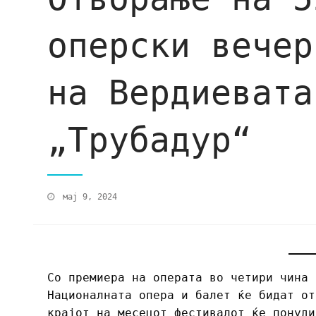
оперски вечер
на Вердиевата
„Трубадур“
мај 9, 2024
Со премиера на операта во четири чина 
Националната опера и балет ќе бидат от
крајот на месецот фестивалот ќе понуди