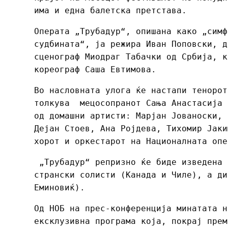
има и една балетска претстава.
Операта „Трубадур“, опишана како „симф
судбината“, ја режира Иван Поповски, д
сценограф Миодраг Табачки од Србија, к
кореограф Саша Евтимова.
Во насловната улога ќе настапи тенорот
толкува мецосопранот Сања Анастасија 
од домашни артисти: Марјан Јованоски, 
Дејан Стоев, Ана Ројдева, Тихомир Јаки
хорот и оркестарот на Националната оп
„Трубадур“ репризно ќе биде изведена 
странски солисти (Канада и Чиле), а ди
Еминовиќ).
Од НОБ на прес-конференција минатата н
ексклузивна програма која, покрај прем