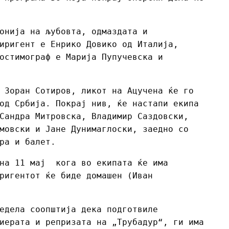
онија на љубовта, одмаздата и
иригент е Енрико Довико од Италија,
остимограф е Марија Пупучевска и
 Зоран Сотиров, ликот на Ацучена ќе го
од Србија. Покрај нив, ќе настапи екипа
Сандра Митровска, Владимир Саздовски,
мовски и Јане Дунимаглоски, заедно со
ера и балет.
на 11 мај кога во екипата ќе има
ригентот ќе биде домашен (Иван
едела соопштија дека подготвиле
иерата и репризата на „Трубадур“, ги има