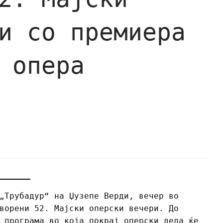
и со премиера
 опера
„Трубадур“ на Џузепе Верди, вечер во
ворени 52. Мајски оперски вечери. До
 програма во која покрај оперски дела ќе