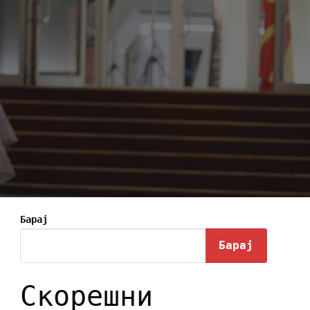
Барај
Барај
Скорешни