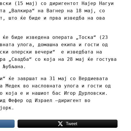
вски (15 мај) со диригентот Најер Нагуи
та „Валкира“ на Вагнер на 18 мај, со
т, што ќе биде и прва изведба на ова
 ќе биде изведена операта „Тоска“ (23
вната улога, домашна екипа и гости од
јски оперски вечери“ е изведбата на
ра „Свадба“ со која на 28 мај ќе гостува
 Љубљана.
и“ ќе завршат на 31 мај со Вердиевата
а Медек во насловната улога и гости од
о која е и нашиот бас Игор Дурловски.
ид Фефер од Израел –диригент во
ујорк.
Tweet