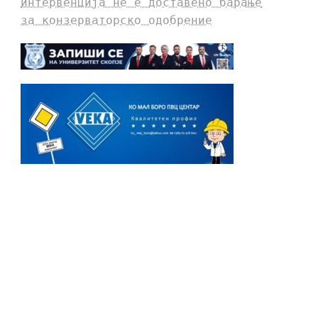
интервенција не е доставено барање
за конзерваторско одобрение