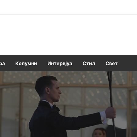
ра
Kолумни
Интервјуа
Стил
Свет