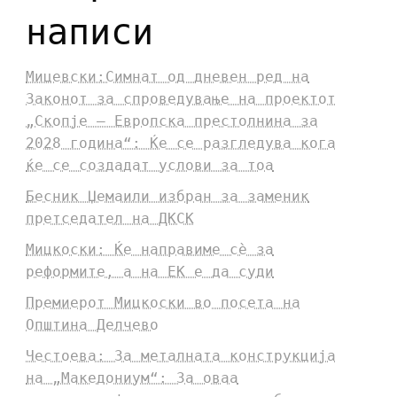
написи
Мицевски:Симнат од дневен ред на
Законот за спроведување на проектот
„Скопје – Европска престолнина за
2028 година“: Ќе се разгледува кога
ќе се создадат услови за тоа
Бесник Џемаили избран за заменик
претседател на ДКСК
Мицкоски: Ќе направиме сè за
реформите, а на ЕК е да суди
Премиерот Мицкоски во посета на
Општина Делчево
Честоева: За металната конструкција
на „Македониум“: За оваа