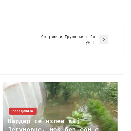
Се јави и Груевски : Со
ум !
МАКЕДОНИЈА
Вардар се излеа кај
Јегуновце, ноќ без сон е