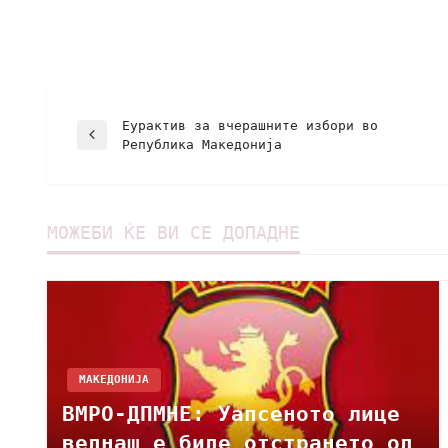
Еурактив за вчерашните избори во
Република Македонија
МОЖЕБИ ЌЕ ВИ СЕ ДОПАДНЕ
МАКЕДОНИЈА
ВМРО-ДПМНЕ: Уапсеното лице
веднаш е биде отстрането од