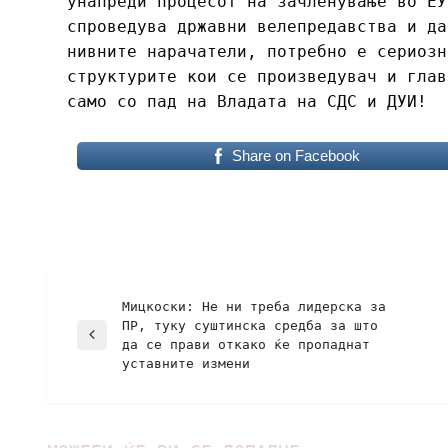
унапреди процесот на зачленување во ЕУ
спроведува државни велепредавства и да
нивните нарачатели, потребно е сериозн
структурите кои се произведувач и глав
само со пад на Владата на СДС и ДУИ!
Share on Facebook
Мицкоски: Не ни треба лидерска за
ПР, туку суштинска средба за што
да се прави откако ќе пропаднат
уставните измени