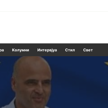
ра
Kолумни
Интервјуа
Стил
Свет