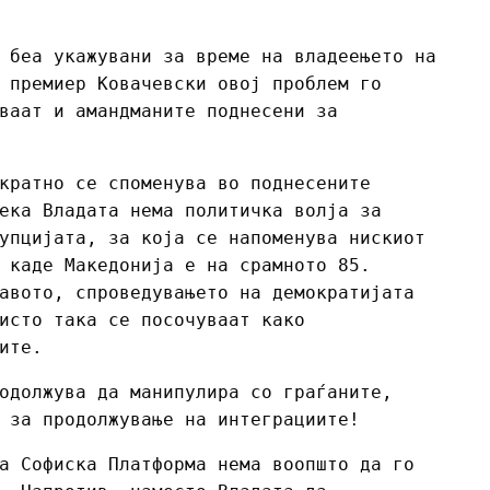
 беа укажувани за време на владеењето на
 премиер Ковачевски овој проблем го
ваат и амандманите поднесени за
кратно се споменува во поднесените
ека Владата нема политичка волја за
упцијата, за која се напоменува нискиот
 каде Македонија е на срамното 85.
авото, спроведувањето на демократијата
исто така се посочуваат како
ите.
одолжува да манипулира со граѓаните,
 за продолжување на интеграциите!
а Софиска Платформа нема воопшто да го