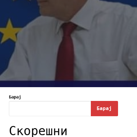
Барај
Барај
Скорешни