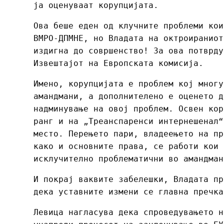
ја оценуваат корупцијата.
Ова беше еден од клучните проблеми кои
ВМРО-ДПМНЕ, но Владата на октроираниот
издигна до совршенство! За ова потврду
Извештајот на Европската комисија.
Имено, корупцијата е проблем кој многу
амандмани, а дополнителено е оценето д
надминување на овој проблем. Освен кор
ранг и на „Треанспаренси интернешенал“
место. Перењето пари, владеењето на пр
како и основните права, се работи кои 
исклучително проблематични во амандман
И покрај ваквите забелешки, Владата пр
дека уставните измени се главна пречка
Левица нагласува дека спроведувањето н