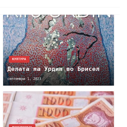
КУЛТУРА
Делата на Урдин во Брисел
септември 1, 2023