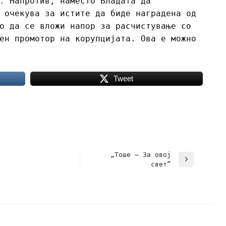
. Напротив, наместо Владата да
 очекува за истите да биде наградена од
о да се вложи напор за расчистување со
ен промотор на корупцијата. Ова е можно
Tweet
„Тоше – За овој
свет“