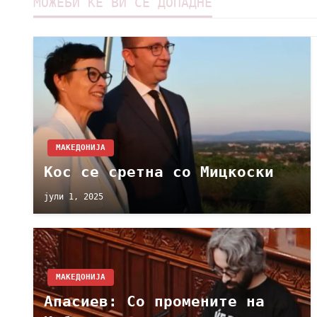
МОЖЕБИ ЌЕ ВИ СЕ ДОПАДНЕ
МАКЕДОНИЈА
Кос се сретна со Мицкоски
јули 1, 2025
МАКЕДОНИЈА
Апасиев: Со промените на