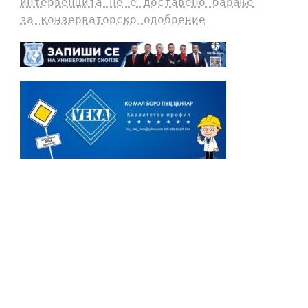
интервенција не е доставено барање
за конзерваторско одобрение