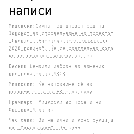
написи
Мицевски:Симнат од дневен ред на
Законот за спроведување на проектот
„Скопје – Европска престолнина за
2028 година“: Ќе се разгледува кога
ќе се создадат услови за тоа
Бесник Џемаили избран за заменик
претседател на ДКСК
Мицкоски: Ќе направиме сè за
реформите, а на ЕК е да суди
Премиерот Мицкоски во посета на
Општина Делчево
Честоева: За металната конструкција
на „Македониум“: За оваа