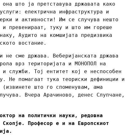
 она што ја претставува државата како
услуги: електрична инфраструктура и
ерки и активности! Им се случува нешто
 и превенираат, туку и што им гореше
наку, Аудито на комшијата предизвика
ското востание.
и не сме држава. Веберијанската држава
рола врз територијата и МОНОПОЛ на
 и служби. Тој ентитет кој е неспособен
у. Не помагаат тука теориски дефиниции и
 (извинете што го споменувам, ама
лучува. Вчера Арачиново, денес Слупчане,
октор на политички науки, редовна
 Скопје. Професор е и на Европскиот
ија.