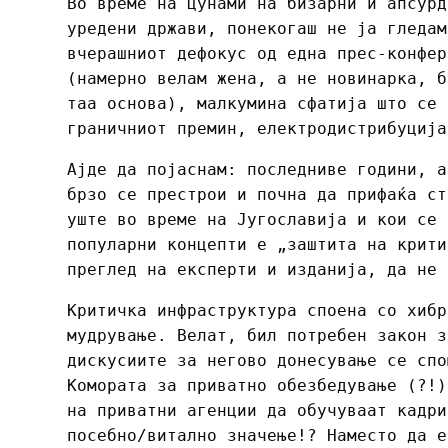
Во време на цунами на бизарни и апсурд
уредени држави, понекогаш не ја гледам
вчерашниот дефокус од една прес-конфер
(намерно велам жена, а не новинарка, б
таа основа), малкумина сфатија што се 
граничниот премин, електродистрибуција
Ајде да појаснам: последниве години, а
брзо се престрои и почна да прифаќа ст
уште во време на Југославија и кои се 
популарни концепти е „заштита на крити
преглед на експерти и изданија, да не 
Критичка инфраструктура споена со хибр
мудрување. Велат, бил потребен закон з
дискусиите за негово донесување се спо
Комората за приватно обезбедување (?!)
на приватни агенции да обучуваат кадри
посебно/витално значење!? Наместо да е