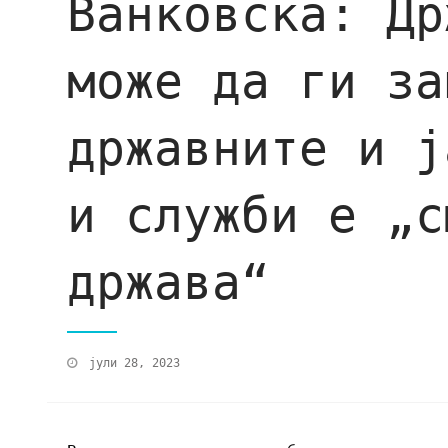
Ванковска: Др
може да ги за
државните и ј
и служби е „с
држава“
јули 28, 2023