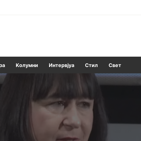
ра
Kолумни
Интервјуа
Стил
Свет