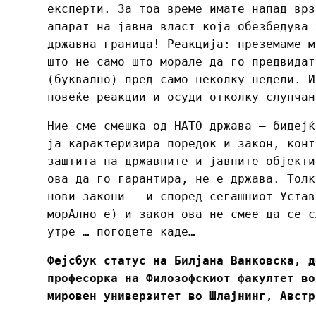
експерти. За тоа време имате напад врз
апарат на јавна власт која обезбедува 
државна граница! Реакција: преземаме м
што не само што морале да го предвидат
(буквално) пред само неколку недели. И
повеќе реакции и осуди отколку слупчан
Ние сме смешка од НАТО држава – бидејќ
ја карактеризира поредок и закон, конт
заштита на државните и јавните објекти
ова да го гарантира, не е држава. Толк
нови закони – и според сегашниот Устав
морАлно е) и закон ова не смее да се с
утре … погодете каде…
Фејсбук статус на Билјана Ванковска, д
професорка на Филозофскиот факултет во
мировен универзитет во Шлајнинг, Австр