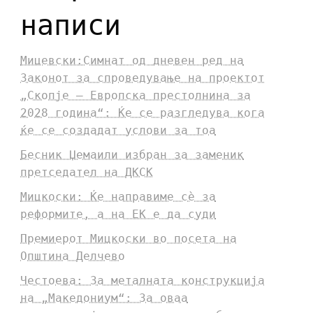
написи
Мицевски:Симнат од дневен ред на
Законот за спроведување на проектот
„Скопје – Европска престолнина за
2028 година“: Ќе се разгледува кога
ќе се создадат услови за тоа
Бесник Џемаили избран за заменик
претседател на ДКСК
Мицкоски: Ќе направиме сè за
реформите, а на ЕК е да суди
Премиерот Мицкоски во посета на
Општина Делчево
Честоева: За металната конструкција
на „Македониум“: За оваа