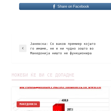
Share on Facebook
Јаневска: Со ваков премиер којшто
го имаме, не е ни чудно зошто во
Македонија ништо не функционира
МОЖЕБИ ЌЕ ВИ СЕ ДОПАДНЕ
МАКЕДОНИЈА