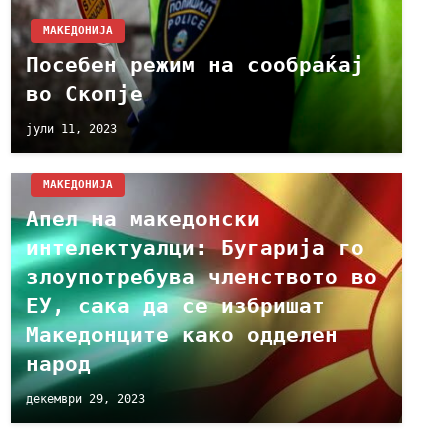
МАКЕДОНИЈА
Посебен режим на сообраќај
во Скопје
јули 11, 2023
МАКЕДОНИЈА
Апел на македонски
интелектуалци: Бугарија го
злоупотребува членството во
ЕУ, сака да се избришат
Македонците како одделен
народ
декември 29, 2023