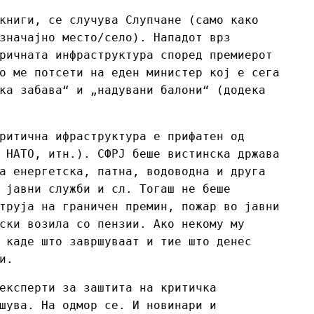
книги, се случува Слупчане (само како
значајно место/село). Нападот врз
ричната инфраструктура според премиерот
о ме потсети на еден министер кој е сега
ка забава“ и „надувани балони“ (додека
ритична ифраструктура е прифатен од
 НАТО, итн.). СФРЈ беше вистинска држава
а енергетска, патна, водоводна и друга
 јавни служби и сл. Тогаш не беше
труја на граничен премин, пожар во јавни
ски возила со пензии. Ако некому му
 каде што завршуваат и тие што денес
и.
експерти за заштита на критичка
шува. На одмор се. И новинари и