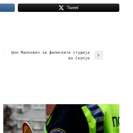
Tweet
Џон Малкович за филмските студија
во Скопје