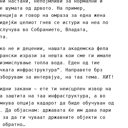
ни настани, непојмливи за нормални и
е шумата од дрвото. На пример,
енција и говор на омраза за една жена
идејќи целиот гнев се истури на неа по
случува во Собранието, Владата,
та.
ко не и децении, нашата академска фела
рански изрази за нешта кои сме ги имале
измислување топла вода. Еден од тие
чката инфраструктура“. Направете брз
зборувам за интервјуа, на таа тема. ХИТ!
идни закани – ете ти неисцрпен извор на
а заштита на таа инфраструктура, а во
мнува опција кадарот да биде обучуван од
. Да објаснам: државата ќе им дава пари
 за да ги чуваат државните објекти со
 обратно…