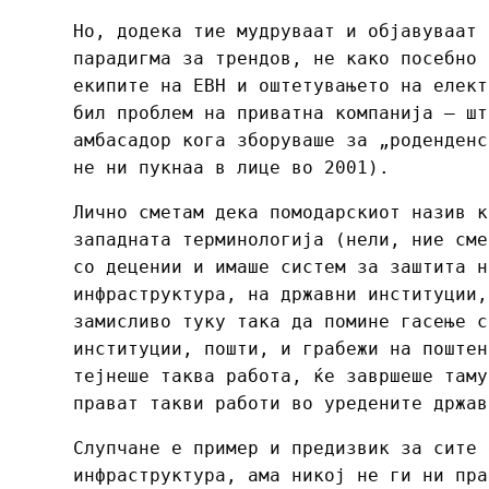
Но, додека тие мудруваат и објавуваат 
парадигма за трендов, не како посебно 
екипите на ЕВН и оштетувањето на елект
бил проблем на приватна компанија – шт
амбасадор кога зборуваше за „роденденс
не ни пукнаа в лице во 2001).
Лично сметам дека помодарскиот назив к
западната терминологија (нели, ние сме
со децении и имаше систем за заштита н
инфраструктура, на државни институции,
замисливо туку така да помине гасење с
институции, пошти, и грабежи на поштен
тејнеше таква работа, ќе завршеше таму
прават такви работи во уредените држав
Слупчане е пример и предизвик за сите 
инфраструктура, ама никој не ги ни пра