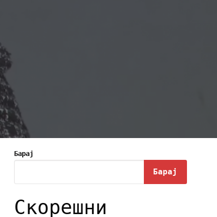
Барај
Барај
Скорешни