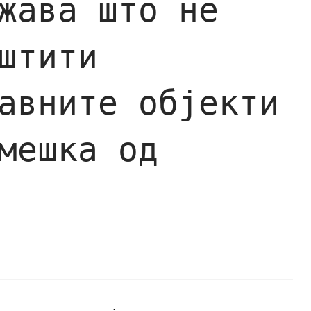
жава што не
штити
авните објекти
мешка од