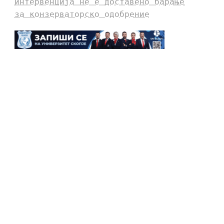
интервенција не е доставено барање
за конзерваторско одобрение