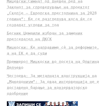
Мицевски:Симнат од дневен ред на
Законот за спроведување на проектот
„Скопје – Европска престолнина за 2028
година“: Ќе се разгледува кога ќе се
создадат услови за тоа
Бесник Џемаили избран за заменик
претседател на ДКСК
Мицкоски: Ќе направиме сè за реформите,
а на ЕК е да суди
Премиерот Мицкоски во посета на Општина
Делчево
Честоева: За металната конструкција на
„Македониум“: За оваа интервенција не е
доставено барање за конзерваторско
одобрение