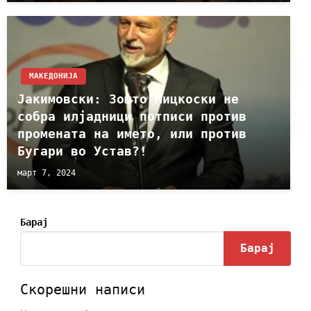
МАКЕДОНИЈА
Јакимовски: Зошто Мицкоски не
собра илјадници потписи против
промената на името, или против
Бугари во Устав?!
март 7, 2024
Барај
Барај
Скорешни написи