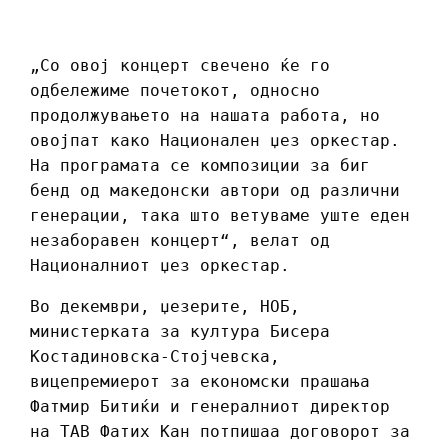
„Со овој концерт свечено ќе го
одбележиме почетокот, односно
продолжувањето на нашата работа, но
овојпат како Национален џез оркестар.
На програмата се композиции за биг
бенд од македонски автори од различни
генерации, така што ветуваме уште еден
незаборавен концерт“, велат од
Националниот џез оркестар.
Во декември, џезерите, НОБ,
министерката за култура Бисера
Костадиновска-Стојчевска,
вицепремиерот за економски прашања
Фатмир Битиќи и генералниот директор
на ТАВ Фатих Кан потпишаа договорот за