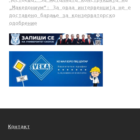
„Македониум“: За оваа интервенција не е
доставено барање за конзерваторско
одобрение
Контакт