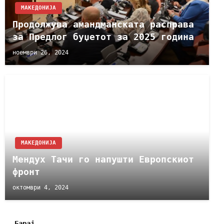
МАКЕДОНИЈА
Продолжува амандманската расправа
за Предлог буџетот за 2025 година
ноември 26, 2024
МАКЕДОНИЈА
Мендух Тачи го напушти Европскиот
фронт
октомври 4, 2024
Барај