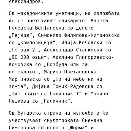
Александров.
Од македонските уметници, на изложбата
ќе се претстават сликарите: Жанета
Гелевска-Велјаноска со делото
„Пејзаж“, Симонида Филипова-Китановска
со „Композиција“, Илија Кочовски со
„Пејзаж 2“, Александар Станкоски со
„90 000 овци“, Жаклина Глигориевска-
Кочовска со „Возбуда или за
потеклото“, Марина Цветановска-
Мартиновска со „Ни на небо ни на
земја“, Дијана Томиќ-Радевска со
„Цветовите на Галичник 1“ и Марина
Лешкова со „Галичник“.
Од бугарска страна на изложбата ќе
учествуваат скулпторката Снежана
Симеонова со делото „Форма“ и