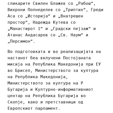
сликарите Свилен Блажев со „Рабош“,
Вихрони Попнеделев со „Триптих“, Греди
Аса со „Историја“ и „Внатрешен
простор“, Надежда Кутева со
„Манастирот 1“ и „Градски пејзаж“ и
Атанас Андасаров со „Св. Наум“ и
„Персимон“.
Во подготовката и во реализацијата на
настанот беа вклучени Постојаната
мисија на Република Македонија при ЕУ
во Брисел, Министерството за култура
на Република Македонија,
Министерството за култура на Р
Бугарија и Културно-информативниот
центар на Република Бугарија во
Скопје, како и претставници од
Европскиот парламент.