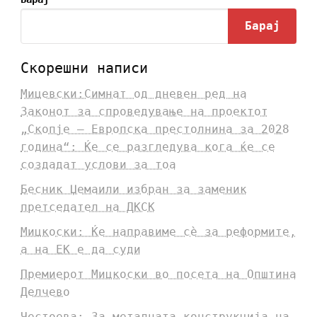
Барај
Скорешни написи
Мицевски:Симнат од дневен ред на
Законот за спроведување на проектот
„Скопје – Европска престолнина за 2028
година“: Ќе се разгледува кога ќе се
создадат услови за тоа
Бесник Џемаили избран за заменик
претседател на ДКСК
Мицкоски: Ќе направиме сè за реформите,
а на ЕК е да суди
Премиерот Мицкоски во посета на Општина
Делчево
Честоева: За металната конструкција на