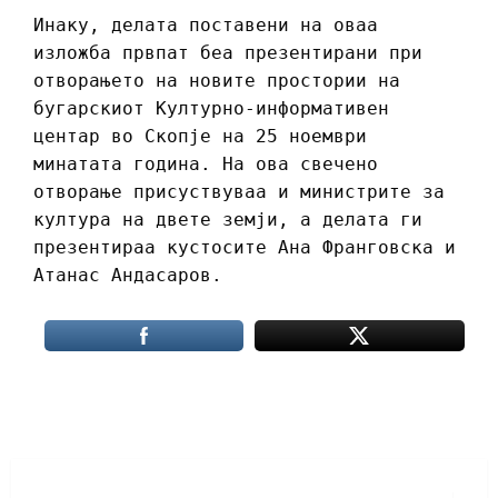
Инаку, делата поставени на оваа
изложба првпат беа презентирани при
отворањето на новите простории на
бугарскиот Културно-информативен
центар во Скопје на 25 ноември
минатата година. На ова свечено
отворање присуствуваа и министрите за
култура на двете земји, а делата ги
презентираа кустосите Ана Франговска и
Атанас Андасаров.