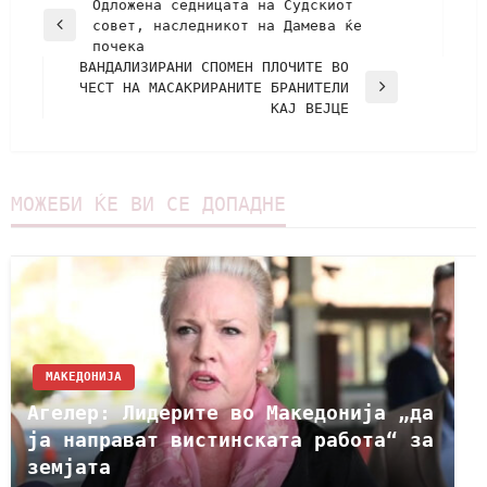
Одложена седницата на Судскиот
совет, наследникот на Дамева ќе
почека
ВАНДАЛИЗИРАНИ СПОМЕН ПЛОЧИТЕ ВО
ЧЕСТ НА МАСАКРИРАНИТЕ БРАНИТЕЛИ
КАЈ ВЕЈЦЕ
МОЖЕБИ ЌЕ ВИ СЕ ДОПАДНЕ
МАКЕДОНИЈА
Агелер: Лидерите во Македонија „да
ја направат вистинската работа“ за
земјата