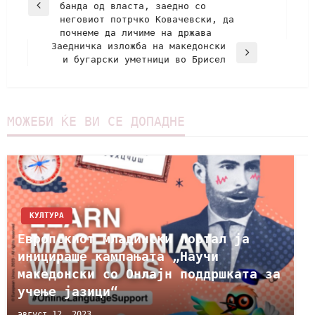
банда од власта, заедно со
неговиот потрчко Ковачевски, да
почнеме да личиме на држава
Заедничка изложба на македонски
и бугарски уметници во Брисел
МОЖЕБИ ЌЕ ВИ СЕ ДОПАДНЕ
КУЛТУРА
Европскиот младински портал ја
иницираше кампањата „Научи
македонски со Онлајн поддршката за
учење јазици“
август 12, 2023