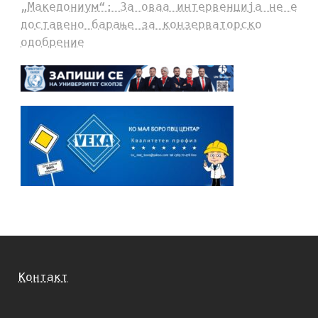
„Македониум“: За оваа интервенција не е
доставено барање за конзерваторско
одобрение
Контакт