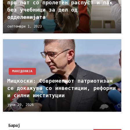
прв пат со пролетен распуст и пак
без учебници за дел од
одделенијата
септември 1, 2023
МАКЕДОНИЈА
Мицкоски: Современиот патриотизам
се докажува со инвестиции, реформи
и силни институции
јуни 29, 2026
Барај