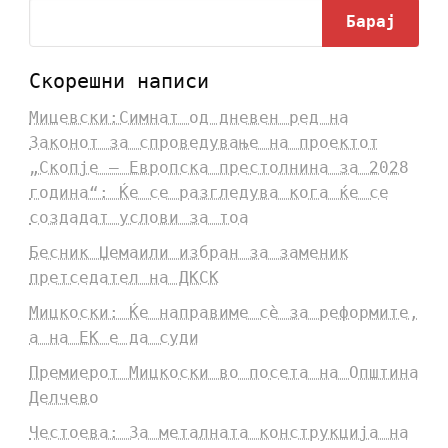
Барај
Скорешни написи
Мицевски:Симнат од дневен ред на
Законот за спроведување на проектот
„Скопје – Европска престолнина за 2028
година“: Ќе се разгледува кога ќе се
создадат услови за тоа
Бесник Џемаили избран за заменик
претседател на ДКСК
Мицкоски: Ќе направиме сè за реформите,
а на ЕК е да суди
Премиерот Мицкоски во посета на Општина
Делчево
Честоева: За металната конструкција на