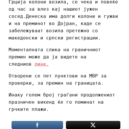
Грција колони возила, се чека и повеќе
од час за влез кај нашиот јужен
сосед.Денеска има долги колони и гужви
и на преминот во Дојран, каде се
забележуваат возила претежно со
македонски и српски регистрации.
Моменталната слика на граничниот
премин може да ја видете на
следниов
линк.
Отворени се пет пунктови на МВР за
проверки, за премин на границата.
Инаку голем број граѓани продолжениот
празничен викенд ќе го поминат на
грчките плажи.