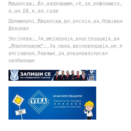
Мицкоски: Ќе направиме сè за реформите,
а на ЕК е да суди
Премиерот Мицкоски во посета на Општина
Делчево
Честоева: За металната конструкција на
„Македониум“: За оваа интервенција не е
доставено барање за конзерваторско
одобрение