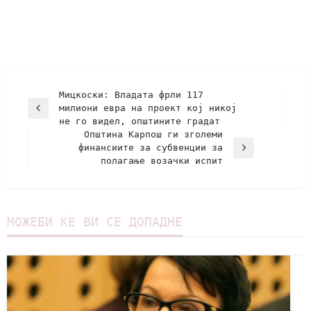
Мицкоски: Владата фрли 117
милиони евра на проект кој никој
не го видел, општините градат
Општина Карпош ги зголеми
финансиите за субвенции за
полагање возачки испит
МОЖЕБИ ЌЕ ВИ СЕ ДОПАДНЕ