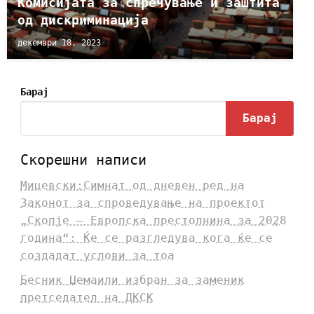
Комисијата за спречување и заштита
од дискриминација
декември 18, 2023
Барај
Барај
Скорешни написи
Мицевски:Симнат од дневен ред на
Законот за спроведување на проектот
„Скопје – Европска престолнина за 2028
година“: Ќе се разгледува кога ќе се
создадат услови за тоа
Бесник Џемаили избран за заменик
претседател на ДКСК