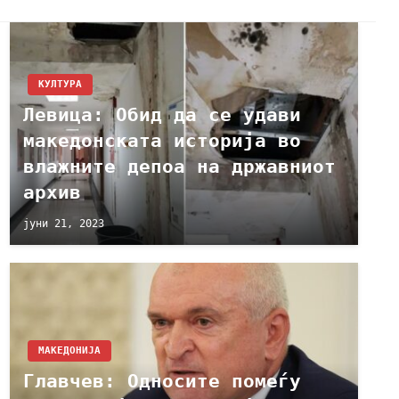
КУЛТУРА
Левица: Обид да се удави
македонската историја во
влажните депоа на државниот
архив
јуни 21, 2023
МАКЕДОНИЈА
Главчев: Односите помеѓу