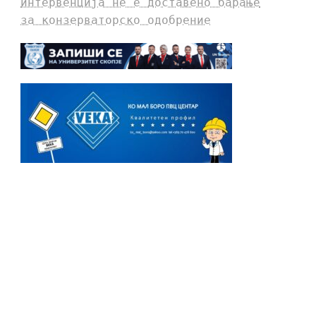
интервенција не е доставено барање
за конзерваторско одобрение