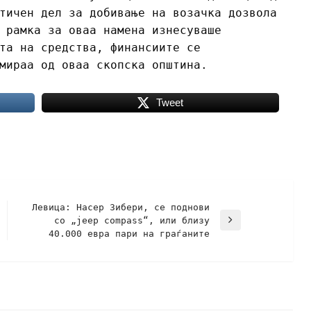
тичен дел за добивање на возачка дозвола
 рамка за оваа намена изнесуваше
та на средства, финансиите се
рмираа од оваа скопска општина.
Tweet
Левица: Насер Зибери, се поднови
со „jeep compass“, или близу
40.000 евра пари на граѓаните