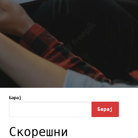
Барај
Барај
Скорешни