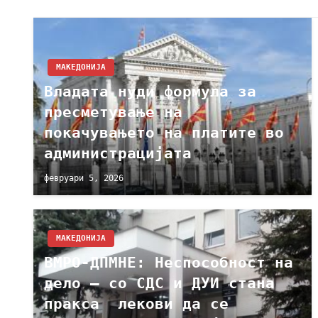
МАКЕДОНИЈА
Владата нуди формула за
пресметување на
покачувањето на платите во
администрацијата
февруари 5, 2026
МАКЕДОНИЈА
ВМРО-ДПМНЕ: Неспособност на
дело – со СДС и ДУИ стана
пракса лекови да се