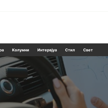
ра
Kолумни
Интервјуа
Стил
Свет