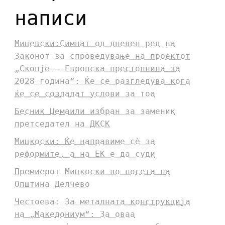
написи
Мицевски:Симнат од дневен ред на
Законот за спроведување на проектот
„Скопје – Европска престолнина за
2028 година“: Ќе се разгледува кога
ќе се создадат услови за тоа
Бесник Џемаили избран за заменик
претседател на ДКСК
Мицкоски: Ќе направиме сè за
реформите, а на ЕК е да суди
Премиерот Мицкоски во посета на
Општина Делчево
Честоева: За металната конструкција
на „Македониум“: За оваа