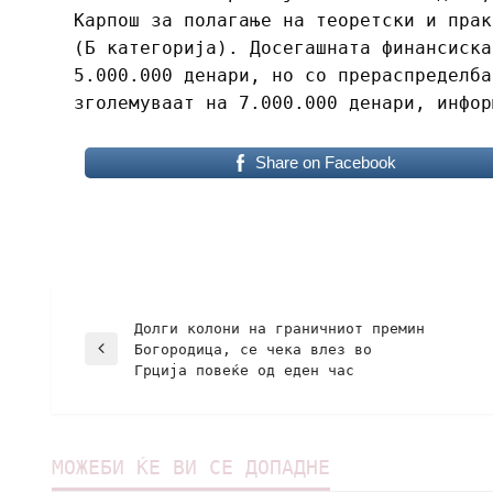
Карпош за полагање на теоретски и прак
(Б категорија). Досегашната финансиска
5.000.000 денари, но со прераспределба
зголемуваат на 7.000.000 денари, инфо
Share on Facebook
Долги колони на граничниот премин
Богородица, се чека влез во
Грција повеќе од еден час
МОЖЕБИ ЌЕ ВИ СЕ ДОПАДНЕ