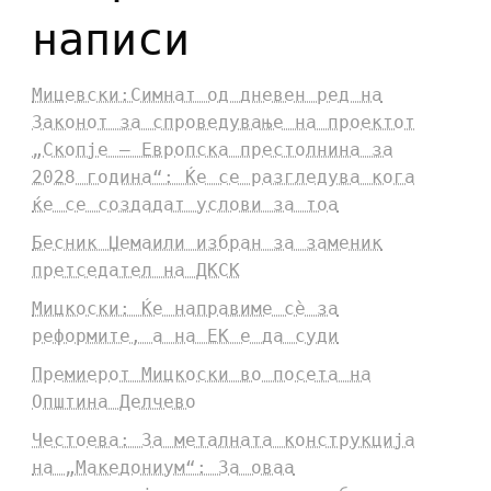
написи
Мицевски:Симнат од дневен ред на
Законот за спроведување на проектот
„Скопје – Европска престолнина за
2028 година“: Ќе се разгледува кога
ќе се создадат услови за тоа
Бесник Џемаили избран за заменик
претседател на ДКСК
Мицкоски: Ќе направиме сè за
реформите, а на ЕК е да суди
Премиерот Мицкоски во посета на
Општина Делчево
Честоева: За металната конструкција
на „Македониум“: За оваа