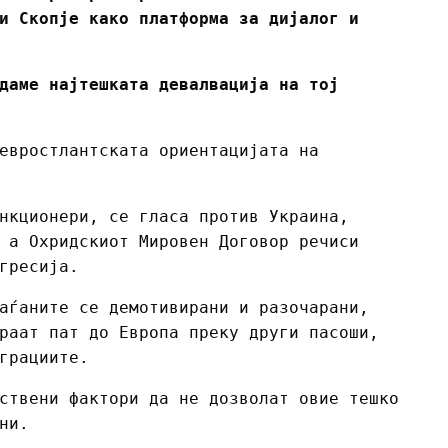
и Скопје како платформа за дијалог и
даме најтешката девалвација на тој
евростлантската ориентацијата на
нкционери, се гласа против Украина,
 а Охридскиот Мировен Договор речиси
гресија.
аѓаните се демотивирани и разочарани,
раат пат до Европа преку други пасоши,
грациите.
ствени фактори да не дозволат овие тешко
ни.