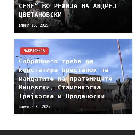
СЕМЕ“ ВО РЕЖИЈА НА АНДРЕЈ
ЦВЕТАНОВСКИ
април 16, 2025
МАКЕДОНИЈА
Собранието треба да
констатира престанок на
мандатите на пратениците
Мицевски, Стаменкоска
Трајкоска и Проданоски
ноември 3, 2025