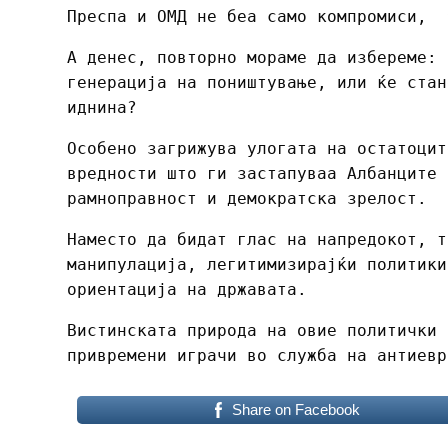
Преспа и ОМД не беа само компромиси, 
А денес, повторно мораме да избереме: 
генерација на поништување, или ќе стан
иднина?
Особено загрижува улогата на остатоцит
вредности што ги застапуваа Албанците 
рамноправност и демократска зрелост.
Наместо да бидат глас на напредокот, т
манипулација, легитимизирајќи политики
ориентација на државата.
Вистинската природа на овие политички 
привремени играчи во служба на антиевр
Share on Facebook