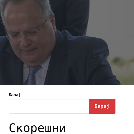
Барај
Барај
Скорешни