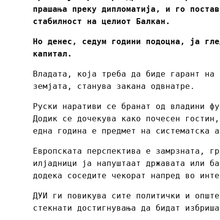
прашања преку дипломатија, и го постав
стабилност на целиот Балкан.
Но денес, седум години подоцна, ја гле
капитал.
Владата, која треба да биде гарант на 
земјата, станува закана одвнатре.
Руски наративи се бранат од владини фу
Додик се дочекува како почесен гостин,
една година е предмет на систематска а
Европската перспектива е замрзната, гр
илјадници ја напуштаат државата или ба
додека соседите чекорат напред во инте
ДУИ ги повикува сите политички и опште
стекнати достигнувања да бидат избриша