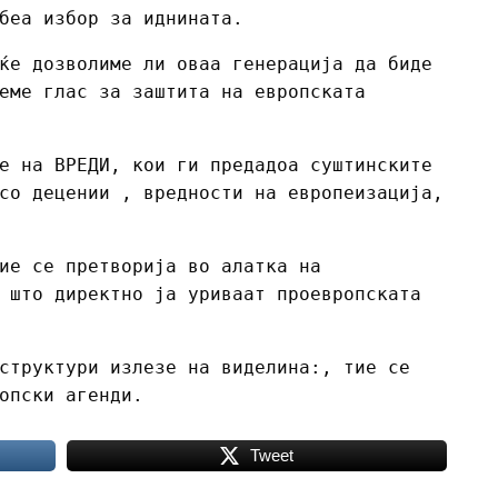
беа избор за иднината.
ќе дозволиме ли оваа генерација да биде
еме глас за заштита на европската
е на ВРЕДИ, кои ги предадоа суштинските
со децении , вредности на европеизација,
ие се претворија во алатка на
 што директно ја уриваат проевропската
структури излезе на виделина:, тие се
опски агенди.
Tweet