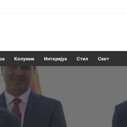
ра
Kолумни
Интервјуа
Стил
Свет