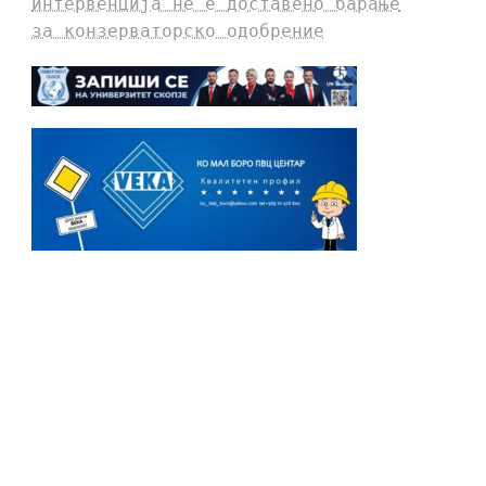
интервенција не е доставено барање
за конзерваторско одобрение