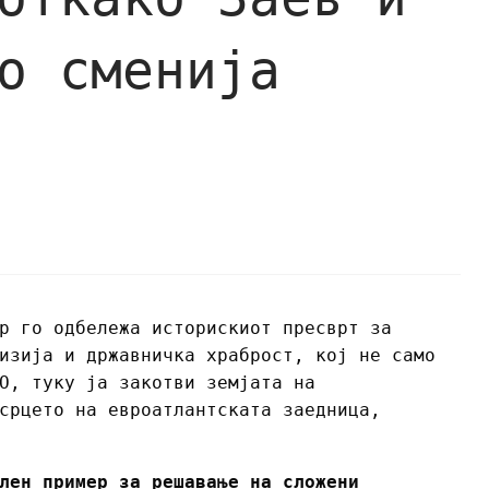
о сменија
р го одбележа историскиот пресврт за
изија и државничка храброст, кој не само
О, туку ја закотви земјата на
срцето на евроатлантската заедница,
лен пример за решавање на сложени