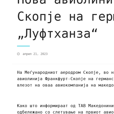
Скопје на гер
„Луфтханза“
април 21, 2023
На Меѓународниот aеродром Скопје, во н
авиолинија Франкфурт-Скопје на германс
влезот на оваа авиокомпанија на македо
Како што информираат од ТАВ Македонини
одбележано со слетување на првиот авио