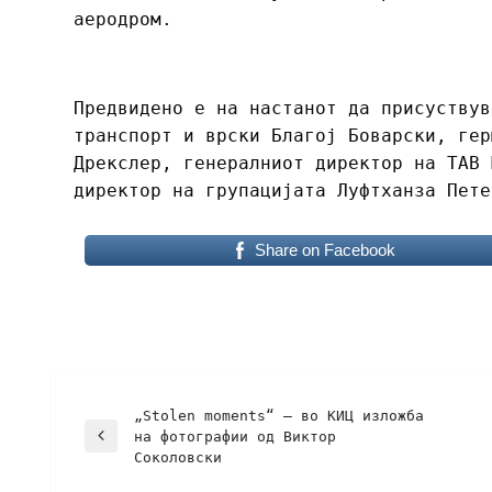
аеродром.
Предвидено е на настанот да присуствув
транспорт и врски Благој Боварски, гер
Дрекслер, генералниот директор на ТАВ 
директор на групацијата Луфтханза Пете
Share on Facebook
„Stolen moments“ – во КИЦ изложба
на фотографии од Виктор
Соколовски