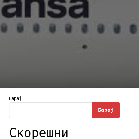
Барај
Барај
Скорешни