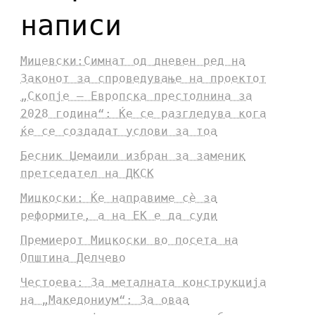
написи
Мицевски:Симнат од дневен ред на
Законот за спроведување на проектот
„Скопје – Европска престолнина за
2028 година“: Ќе се разгледува кога
ќе се создадат услови за тоа
Бесник Џемаили избран за заменик
претседател на ДКСК
Мицкоски: Ќе направиме сè за
реформите, а на ЕК е да суди
Премиерот Мицкоски во посета на
Општина Делчево
Честоева: За металната конструкција
на „Македониум“: За оваа