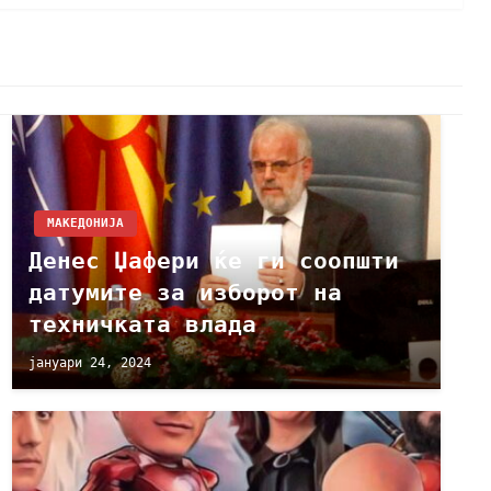
МАКЕДОНИЈА
Денес Џафери ќе ги соопшти
датумите за изборот на
техничката влада
јануари 24, 2024