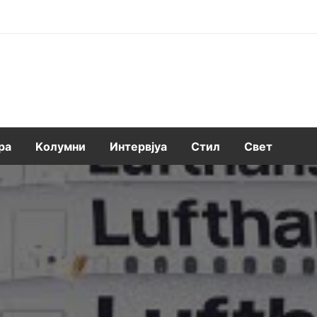
ра
Kолумни
Интервјуа
Стил
Свет