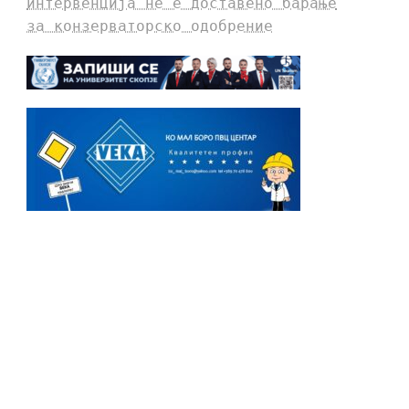
интервенција не е доставено барање
за конзерваторско одобрение