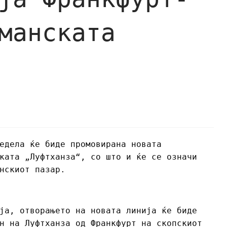
манската
едела ќе биде промовирана новата
ката „Луфтханза“, со што и ќе се означи
нскиот пазар.
ја, отворањето на новата линија ќе биде
н на Луфтханза од Франкфурт на скопскиот