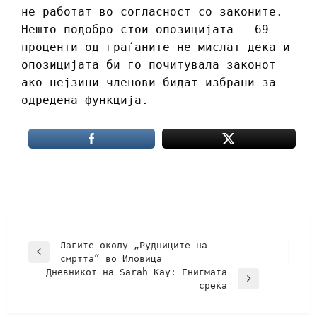
не работат во согласност со законите.
Нешто подобро стои опозицијата – 69
проценти од граѓаните не мислат дека и
опозицијата би го почитувала законот
ако нејзини членови бидат избрани за
одредена функција.
Лагите околу „Рудниците на
смртта“ во Иловица
Дневникот на Sarah Kay: Енигмата
среќа