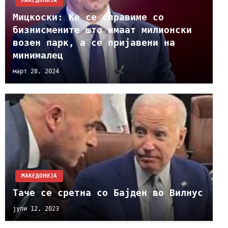
МАКЕДОНИЈА
Мицкоски: Ќе се справиме со
бизнисмените што имаат милионски
возен парк, а се пријавени на
минималец
март 28, 2024
МАКЕДОНИЈА
Таче се сретна со Бајден во Вилнус
јули 12, 2023