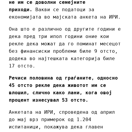
не им се доволни семејните
приходи.
Вакви се податоци за
економијата во мајската анкета на ИРИ.
Она што е различно од другите години е
дека пред три ипол години оние кои
рекле дека можат да го поминат месецот
без финансиски проблеми биле 9 отсто,
додека во најтешката категорија биле
17 отсто.
Речиси половина од граѓаните, односно
45 отсто рекле дека животот им се
влошил, слично како лани, кога овој
процент изнесувал 53 отсто.
Анкетата на ИРИ, спроведена од април
до мај врз примерок од 1.204
испитаници, покажува дека главен