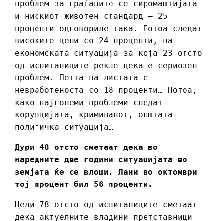
проблем за граѓаните се сиромаштијата
и нискиот животен стандард – 25
проценти одговориле така. Потоа следат
високите цени со 24 проценти, па
економската ситуација за која 23 отсто
од испитаниците рекле дека е сериозен
проблем. Петта на листата е
невработеноста со 18 проценти… Потоа,
како најголеми проблеми следат
корупцијата, криминалот, општата
политичка ситуација…
Дури 48 отсто сметаат дека во
наредните две години ситуацијата во
земјата ќе се влоши. Лани во октомври
тој процент бил 56 проценти.
Цели 78 отсто од испитаниците сметаат
дека актуелните владини претставници