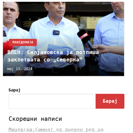
МАКЕДОНИЈА
ВЛЕН: Силјановска ја потпиша
заклетвата со „Северна“
мај 13, 2024
Барај
Барај
Скорешни написи
Мицевски:Симнат од дневен ред на