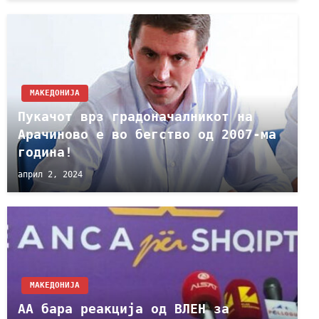
МАКЕДОНИЈА
Пукачот врз градоначалникот на
Арачиново е во бегство од 2007-ма
година!
април 2, 2024
МАКЕДОНИЈА
АА бара реакција од ВЛЕН за