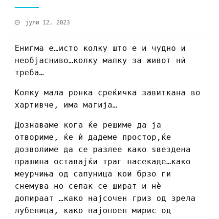
јули 12, 2023
Енигма е…исто колку што е и чудно и
необјасниво…колку малку за живот нѝ
треба…
Колку мала ронка среќичка завиткана во
хартивче, има магија…
Дознаваме кога ќе решиме да ја
отвориме, ќе ѝ дадеме простор,ќе
дозволиме да се разлее како ѕвездена
прашина оставајќи траг насекаде…како
меурчиња од сапуница кои брзо ги
снемува но сепак се шират и нѐ
допираат …како најсочен гриз од зрела
лубеница, како најопоен мирис од