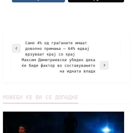
Само 4% од граѓаните имаат
доволно примања – 64% едвај
врзуваат крај со крај
Максим Димитриевски убеден дека
ќе биде фактор во составувањето
на идната влада
МОЖЕБИ ЌЕ ВИ СЕ ДОПАДНЕ