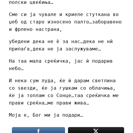
полски цвеќиња…
Сме си ја чувале и криеле стуткана во
џеб од старо износено палто…заборавено
и фрлено настрана,
убедени дека не ѐ за нас…дека не нѝ
припаѓа,дека не ја заслужуваме…
На таа мала среќичка, јас ѝ подарив
небо…
И нека сум луда, ќе ѝ дарам светлина
со ѕвезди, ќе ја гушкам со облачиња,
ќе ја топлам со Сонце…таа среќичка ме
прави среќна…ме прави жива…
Моја е, Бог ми ја подари…