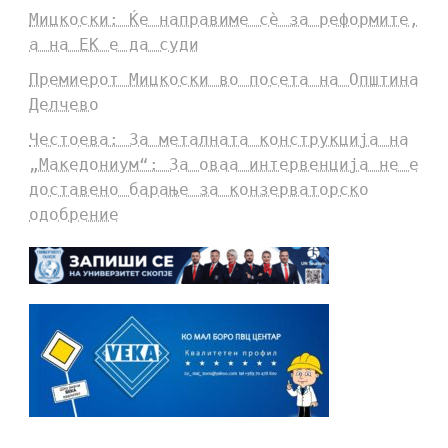
Мицкоски: Ќе направиме сè за реформите,
а на ЕК е да суди
Премиерот Мицкоски во посета на Општина
Делчево
Честоева: За металната конструкција на
„Македониум“: За оваа интервенција не е
доставено барање за конзерваторско
одобрение