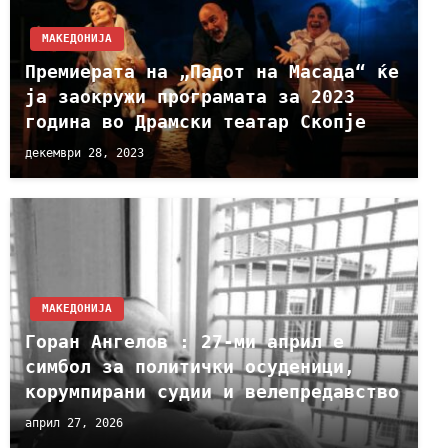
МАКЕДОНИЈА
Премиерата на „Падот на Масада“ ќе
ја заокружи програмата за 2023
година во Драмски театар Скопје
декември 28, 2023
МАКЕДОНИЈА
Горан Ангелов : 27-ми април е
симбол за политички осуденици,
корумпирани судии и велепредавство
април 27, 2026