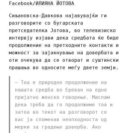
Facebook/ИЛИЯНА ЙОТОВА
Сиљановска-Давкова најавувајќи ги
разговорите со бугарската
претседателка Јотова, во телевизиско
интервју изјави дека средбата ќе биде
продолжение на претходните контакти и
можност за зајакнување на довербата и
оти очекува да се отворат и суштински
прашања во односите меѓу двете земји.
– Тоа е природно продолжение на
нашата средба во Ереван на едно
пријатно женско говорење. Мислам
дека треба да го продолжиме тоа и
затоа во текот на разговорот со
вас ја споменав неопходноста од
мерки за градење доверба. Ако