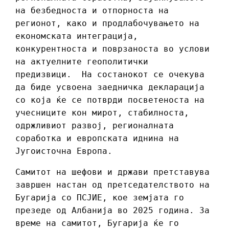
на безбедноста и отпорноста на
регионот, како и продлабочувањето на
економската интеграција,
конкурентноста и поврзаноста во услови
на актуелните геополитички
предизвици. На состанокот се очекува
да биде усвоена заедничка декларација
со која ќе се потврди посветеноста на
учесниците кон мирот, стабилноста,
одржливиот развој, регионалната
соработка и европската иднина на
Југоисточна Европа.
Самитот на шефови и држави претставува
завршен настан од претседателството на
Бугарија со ПСЈИЕ, кое земјата го
презеде од Албанија во 2025 година. За
време на самитот, Бугарија ќе го