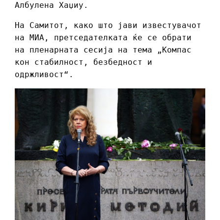
Албулена Хаџиу.
На Самитот, како што јави известувачот
на МИА, претседателката ќе се обрати
на пленарната сесија на тема „Компас
кон стабилност, безбедност и
одржливост“.