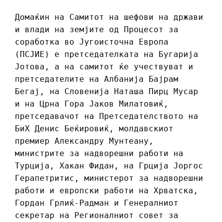
Домаќин на Самитот на шефови на држави
и влади на земјите од Процесот за
соработка во Југоисточна Европа
(ПСЈИЕ) е претседателката на Бугарија
Јотова, а на самитот ќе учествуват и
претседателите на Албанија Бајрам
Бегај, на Словенија Наташа Пирц Мусар
и на Црна Гора Јаков Милатовиќ,
претседавачот на Претседателството на
БиХ Денис Беќировиќ, молдавскиот
премиер Александру Мунтеану,
министрите за надворешни работи на
Турција, Хакан Фидан, на Грција Јоргос
Герапетритис, министерот за надворешни
работи и европски работи на Хрватска,
Гордан Грлиќ-Радман и Генералниот
секретар на Регионалниот совет за