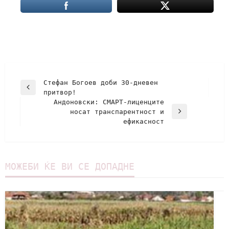
Стефан Богоев доби 30-дневен
притвор!
Андоновски: СМАРТ-лиценците
носат транспарентност и
ефикасност
МОЖЕБИ ЌЕ ВИ СЕ ДОПАДНЕ