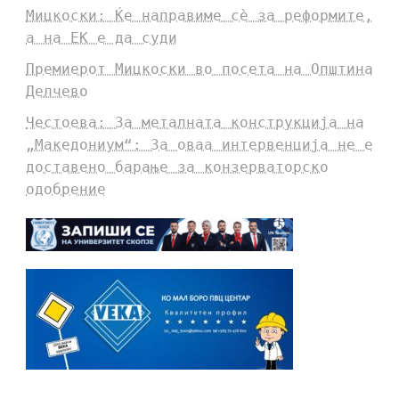
Мицкоски: Ќе направиме сè за реформите,
а на ЕК е да суди
Премиерот Мицкоски во посета на Општина
Делчево
Честоева: За металната конструкција на
„Македониум“: За оваа интервенција не е
доставено барање за конзерваторско
одобрение