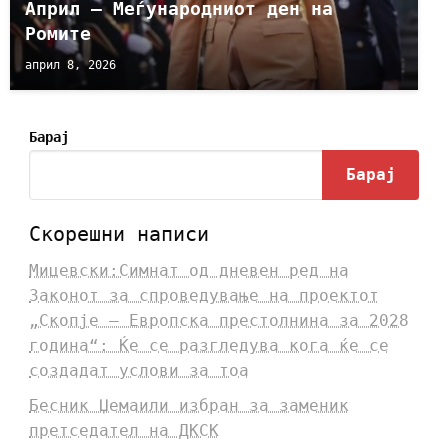
Април ‒ Меѓународниот ден на
Ромите
април 8, 2026
Барај
Барај
Скорешни написи
Мицевски:Симнат од дневен ред на
Законот за спроведување на проектот
„Скопје – Европска престолнина за 2028
година“: Ќе се разгледува кога ќе се
создадат услови за тоа
Бесник Џемаили избран за заменик
претседател на ДКСК