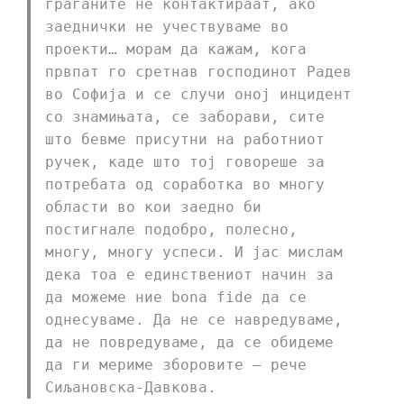
граѓаните не контактираат, ако
заеднички не учествуваме во
проекти… морам да кажам, кога
првпат го сретнав господинот Радев
во Софија и се случи оној инцидент
со знамињата, се заборави, сите
што бевме присутни на работниот
ручек, каде што тој говореше за
потребата од соработка во многу
области во кои заедно би
постигнале подобро, полесно,
многу, многу успеси. И јас мислам
дека тоа е единствениот начин за
да можеме ние bona fide да се
однесуваме. Да не се навредуваме,
да не повредуваме, да се обидеме
да ги мериме зборовите – рече
Сиљановска-Давкова.