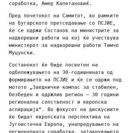
соработка, Амер Капетановиќ.
Пред почетокот на Самитот, во рамките
на бугарското претседавање со ПСЈИЕ,
ќе се одржи Состанок на министрите за
надворешни работи на кој ќе учествува
министерот за надворешни работи Тимчо
Муцунски.
Состанокот ќе биде посветен на
одбележувањето на 30-годишнината од
формирањето на ПСЈИЕ и ќе се одржи под
мотото „Заеднички компас за стабилен,
безбеден и одржлив регион – 30 години
регионална сопственост и европска
аспирација“. Во фокусот на дискусиите
ќе бидат европската перспектива на
Југоисточна Европа, унапредувањето на
регионалната соработка, зајакнувањето