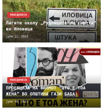
МАКЕДОНИЈА
Лагите околу „Рудниците на смртта“
во Иловица
јули 12, 2023
МАКЕДОНИЈА
ПРОЕКЦИЈА НА ФИЛМОТ “ШТО Е ТОА
ЖЕНА” ВО ОПШТИНА ГАЗИ БАБА!
јуни 30, 2023