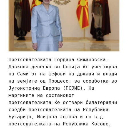
Претседателката Гордана Сиљановска-
Давкова денеска во Софија ќе учествува
на Самитот на шефови на држави и влади
на земјите од Процесот за соработка во
Југоисточна Европа (ПСЈИЕ). На
маргините на состанокот
претседателката ќе оствари билатерални
средби претседателката на Република
Бугарија, Илијана Јотова и со в.д.
претседателката на Република Косово,