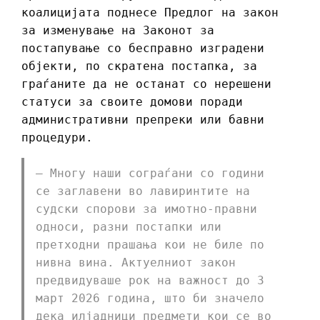
коалицијата поднесе Предлог на закон
за изменување на Законот за
постапување со бесправно изградени
објекти, по скратена постапка, за
граѓаните да не останат со нерешени
статуси за своите домови поради
административни препреки или бавни
процедури.
– Многу наши сограѓани со години
се заглавени во лавиринтите на
судски спорови за имотно-правни
односи, разни постапки или
претходни прашања кои не биле по
нивна вина. Актуелниот закон
предвидуваше рок на важност до 3
март 2026 година, што би значело
дека илјадници предмети кои се во