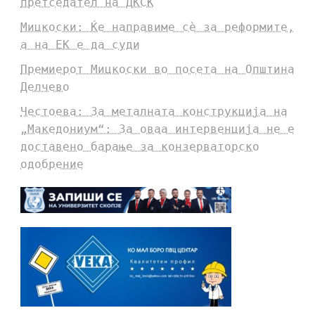
претседател на ДКСК
Мицкоски: Ќе направиме сè за реформите,
а на ЕК е да суди
Премиерот Мицкоски во посета на Општина
Делчево
Честоева: За металната конструкција на
„Македониум“: За оваа интервенција не е
доставено барање за конзерваторско
одобрение