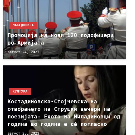
МАКЕДОНИЈА
Промоција на нови 120 подофицери
во Армијата
август 24, 2023
КУЛТУРА
Костадиновска-Стојчевска на
отворањето на Струшки вечери на
поезијата: Ехото на Миладиновци од
година во година е сè погласно
август 25, 2023