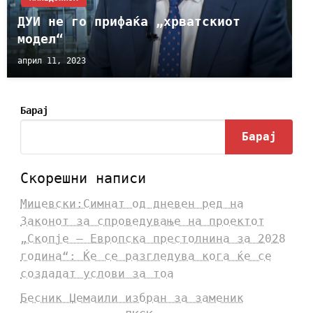
ДУИ не го прифаќа „хрватскиот
модел“
април 11, 2023
Барај
Барај
Скорешни написи
Мицевски:Симнат од дневен ред на
Законот за спроведување на проектот
„Скопје – Европска престолнина за 2028
година“: Ќе се разгледува кога ќе се
создадат услови за тоа
Бесник Џемаили избран за заменик