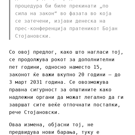
процедура би биле прекинати „по
сила на закон“ во фазата во која
се затечени, изјави денеска на
прес-конференција пратеникот Бојан
Стојановски.
Со овој предлог, како што нагласи тој,
се продолжува рокот за дополнителни
пет години, односно наместо 15,
законот ќе важи вкупно 20 години – до
3 март 2031 година. Се овозможува
правна сигурност за општините како
надлежни органи да можат легално да ги
завршат сите веќе отпочнати постапки,
рече Стојановски.
Оваа измена, објасни тој, не
предвидува нови барања, туку е