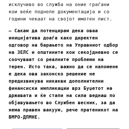
исклучиво во служба на оние граѓани
кои веќе поднеле документација и со
години чекаат на својот имотен лист.
– Сакам да потенцирам дека оваа
иницијатива доаѓа како директен
одговор на барањето на Управниот одбор
на ЗЕЛС и општините кои секојдневно се
соочуваат со реалните проблеми на
терен. Исто така, важно да се напомене
е дека ова законско решение не
предизвикува никакви дополнителни
финансиски импликации врз Буџетот на
државата и ќе стапи на сила веднаш по
објавувањето во Службен весник, за да
нема правен вакуум, рече пратеникот на
ВМРО-ДПМНЕ.