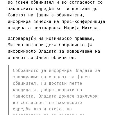
за јавен обвинител и во согласност со
законските одредби ќе ги достави до
Советот на јавните обвинители,
информира денеска на прес-конференција
владината портпаролка Марија Митева.
Одговарајќи на новинарско прашање,
Митева појасни дека Собранието ја
информирало Владата за завршување на
огласот за Јавен обвинител.
Собранието ја информира Владата за
завршуавње на огласот за јавен
обвинител. Ги достави петте
кандидати, добро познати на
јавноста. Владата донесе заклучок
во согласност со законските
одредби што ѝ стојат на