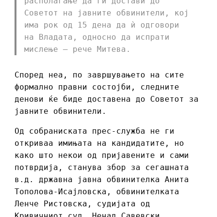
располагање да ги достави до
Советот на јавните обвинители, кој
има рок од 15 дена да ѝ одговори
на Владата, односно да испрати
мислење – рече Митева.
Според неа, по завршувањето на сите
формално правни состојби, следните
денови ќе биде доставена до Советот за
јавните обвинители.
Од собраниската прес-служба не ги
откриваа имињата на кандидатите, но
како што некои од пријавените и сами
потврдија, станува збор за сегашната
в.д. државна јавна обвинителка Анита
Тополова-Исајловска, обвинителката
Ленче Ристовска, судијата од
Кривичниот суд, Ненад Савевски,