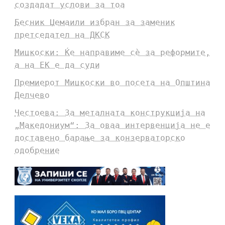
создадат услови за тоа
Бесник Џемаили избран за заменик
претседател на ДКСК
Мицкоски: Ќе направиме сè за реформите,
а на ЕК е да суди
Премиерот Мицкоски во посета на Општина
Делчево
Честоева: За металната конструкција на
„Македониум“: За оваа интервенција не е
доставено барање за конзерваторско
одобрение