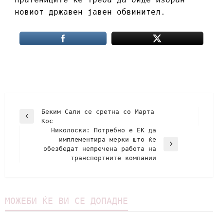
новиот државен јавен обвинител.
Беким Сали се сретна со Марта
Кос
Николоски: Потребно е ЕК да
имплементира мерки што ќе
обезбедат непречена работа на
транспортните компании
МОЖЕБИ ЌЕ ВИ СЕ ДОПАДНЕ