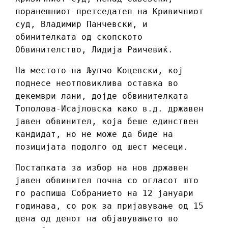
поранешниот претседател на Кривичниот
суд, Владимир Панчeвски, и
обинителката од скопското
Обвинителство, Лидија Раичевиќ.
На местото на Љупчо Коцевски, кој
поднесе неотповиклива оставка во
декември лани, дојде обвинителката
Тополова-Исајловска како в.д. државен
јавен обвинител, која беше единствен
кандидат, но не може да биде на
позицијата подолго од шест месеци.
Постапката за избор на нов државен
јавен обвинител почна со огласот што
го распиша Собранието на 12 јануари
годинава, со рок за пријавување од 15
дена од денот на објавувањето во