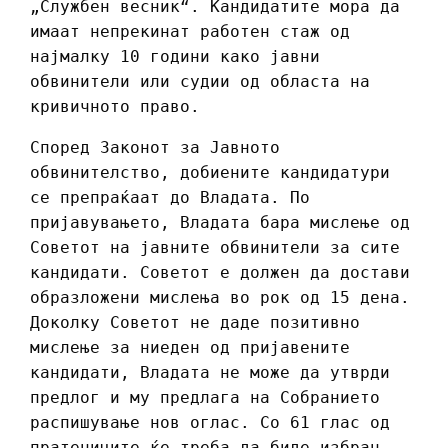
„Службен весник“. Кандидатите мора да
имаат непрекинат работен стаж од
најмалку 10 години како јавни
обвинители или судии од областа на
кривичното право.
Според Законот за Јавното
обвинителство, добиените кандидатури
се препраќаат до Владата. По
пријавувањето, Владата бара мислење од
Советот на јавните обвинители за сите
кандидати. Советот е должен да достави
образложени мислења во рок од 15 дена.
Доколку Советот не даде позитивно
мислење за ниеден од пријавените
кандидати, Владата не може да утврди
предлог и му предлага на Собранието
распишување нов оглас. Со 61 глас од
пратениците ќе треба да биде избран