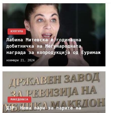
КУЛТУРА
Лабина Митевска е годинашна
добитничка на Меѓународната
награда за копродукција од Еуримаж
ноември 21, 2024
МАКЕДОНИЈА
ДЗР: Нема пари за парите на