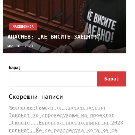
МАКЕДОНИЈА
АПАСИЕВ: „ЌЕ ВИСИТЕ ЗАЕДНО!“
мај 18, 2023
Барај
Барај
Скорешни написи
Мицевски:Симнат од дневен ред на
Законот за спроведување на проектот
„Скопје – Европска престолнина за 2028
година“: Ќе се разгледува кога ќе се