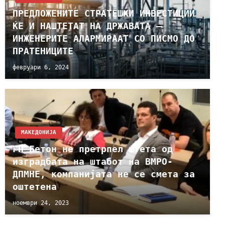
ПРЕДЛОЖЕНИТЕ СТРАТЕШКИ ИНВЕСТИЦИИ
ЌЕ И НАШТЕТАТ НА ДРЖАВАТА –
ИНЖЕНЕРИТЕ АЛАРМИРААТ СО ПИСМО ДО
ПРАТЕНИЦИТЕ
февруари 6, 2024
МАКЕДОНИЈА
ГП Бетон не претрпел штета од
изградбата на штабот на ВМРО-
ДПМНЕ, компанијата не се смета за
оштетена
ноември 24, 2023