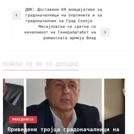
ДИК: Доставени 69 иницијативи за
градоначалници на општините и за
градоначалник на Град Скопје
Мисајловски се сретна со
началникот на Генералштабот на
романската армија Влад
МОЖЕБИ ЌЕ ВИ СЕ ДОПАДНЕ
МАКЕДОНИЈА
Приведени тројца градоначалници на