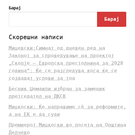
Барај
Барај
Скорешни написи
Мицевски:Симнат од дневен ред на
Законот за спроведување на проектот
„Скопје – Европска престолнина за 2028
година“: Ќе се разгледува кога ќе се
создадат услови за тоа
Бесник Џемаили избран за заменик
претседател на ДКСК
Мицкоски: Ќе направиме сè за реформите,
а на ЕК е да суди
Премиерот Мицкоски во посета на Општина
Делчево