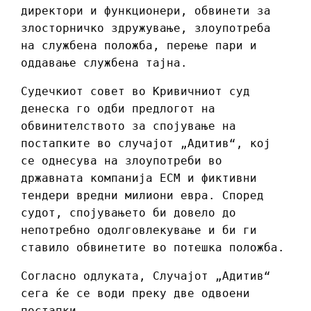
директори и функционери, обвинети за
злосторничко здружување, злоупотреба
на службена положба, перење пари и
оддавање службена тајна.
Судечкиот совет во Кривичниот суд
денеска го одби предлогот на
обвинителството за спојување на
постапките во случајот „Адитив“, кој
се однесува на злоупотреби во
државната компанија ЕСМ и фиктивни
тендери вредни милиони евра. Според
судот, спојувањето би довело до
непотребно одолговлекување и би ги
ставило обвинетите во потешка положба.
Согласно одлуката, Случајот „Адитив“
сега ќе се води преку две одвоени
постапки.