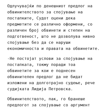
Одлучувајќи по денешниот предлог на
обвинителството за спојување на
постапките, Судот оцени дека
предметите се различно оформени, со
различен број обвинети и степен на
подготвеност, што не дозволува нивно
спојување без да се наруши
економичноста и правата на обвинетите.
-Не постојат услови за спојување на
постапката, токму поради тоа
обвинетите за кои е поднесен
обвинителен предлог да не бидат
изложени на долготрајно судење, рече
судијката Лидија Петровска.
Обвинителството, пак, го бранеше
предлогот за спојување со аргумент