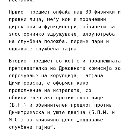
Првиот предмет опфаќа над 30 физички и
правни лица, меѓу кои и поранешни
директори и функционери, обвинети за
злосторничко здружување, злоупотреба
на службена положба, перење пари и
оддавање службена тајна.
Вториот предмет во кој е и поранешната
претседателка на Државната комисија за
спречување на корупција, Татјана
Димитровска, е оформен како
продолжение на истрагата, со
обвинителен акт против едно лице
(Б.Н.) и обвинителен предлог против
Димитриевска и уште двајца (Б.П.М. и
М.С.) за кривично дело „оддавање
службена тајна“.