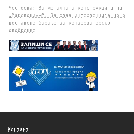
Честоева: За металната конструкција на
„Македониум“: За оваа интервенција не е
доставено барање за конзерваторско
одобрение
Контакт