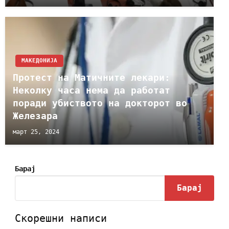
МАКЕДОНИЈА
Протест на Матичните лекари:
Неколку часа нема да работат
поради убиството на докторот во
Железара
март 25, 2024
Барај
Барај
Скорешни написи