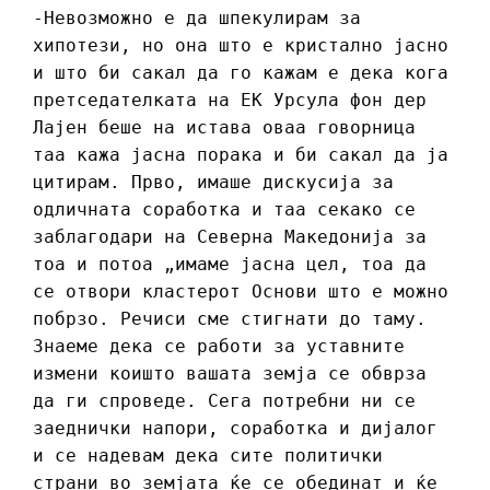
-Невозможно е да шпекулирам за
хипотези, но она што е кристално јасно
и што би сакал да го кажам е дека кога
претседателката на ЕК Урсула фон дер
Лајен беше на истава оваа говорница
таа кажа јасна порака и би сакал да ја
цитирам. Прво, имаше дискусија за
одличната соработка и таа секако се
заблагодари на Северна Македонија за
тоа и потоа „имаме јасна цел, тоа да
се отвори кластерот Основи што е можно
побрзо. Речиси сме стигнати до таму.
Знаеме дека се работи за уставните
измени коишто вашата земја се обврза
да ги спроведе. Сега потребни ни се
заеднички напори, соработка и дијалог
и се надевам дека сите политички
страни во земјата ќе се обединат и ќе