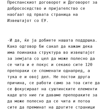
Преспанскиот договорот и Договорот за
добрососедство и пријателство се
наоѓаат од првата страница на
Извештајот со ЕУ.
-И да, ќе ја добиете нашата поддршка.
Како одговор би сакал да кажам дека
има поинаква структура во извештајот
за земјата со цел да може полесно да
се чита и е покус и секако сите 120
препораки се споменати однапред, а
тука е и овој дел. Не постои друга
причина, се работи само за тоа сите да
се фокусираат на суштинските елементи
каде што ние ги даваме препораките за
да може полесно да се чита и потоа
сите да преминат на другите страници