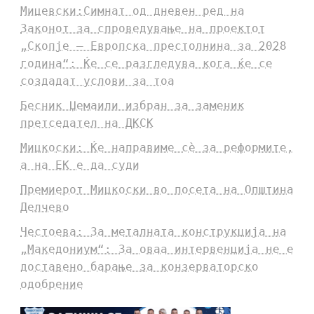
Мицевски:Симнат од дневен ред на
Законот за спроведување на проектот
„Скопје – Европска престолнина за 2028
година“: Ќе се разгледува кога ќе се
создадат услови за тоа
Бесник Џемаили избран за заменик
претседател на ДКСК
Мицкоски: Ќе направиме сè за реформите,
а на ЕК е да суди
Премиерот Мицкоски во посета на Општина
Делчево
Честоева: За металната конструкција на
„Македониум“: За оваа интервенција не е
доставено барање за конзерваторско
одобрение