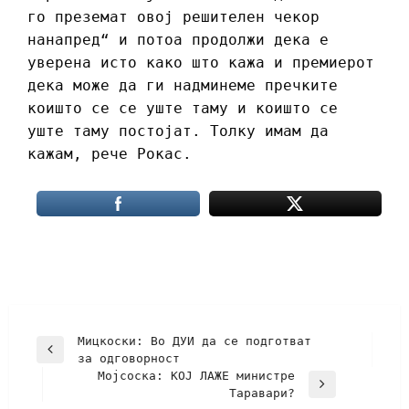
го преземат овој решителен чекор
нанапред“ и потоа продолжи дека е
уверена исто како што кажа и премиерот
дека може да ги надминеме пречките
коишто се се уште таму и коишто се
уште таму постојат. Толку имам да
кажам, рече Рокас.
Мицкоски: Во ДУИ да се подготват
за одговорност
Мојсоска: КОЈ ЛАЖЕ министре
Таравари?