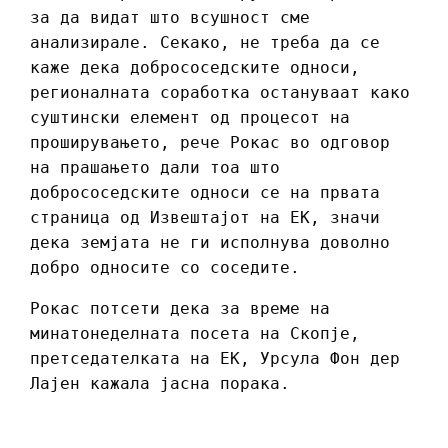
за да видат што всушност сме
анализирале. Секако, не треба да се
каже дека добрососедските односи,
регионалната соработка остануваат како
суштински елемент од процесот на
проширувањето, рече Рокас во одговор
на прашањето дали тоа што
добрососедските односи се на првата
страница од Извештајот на ЕК, значи
дека земјата не ги исполнува доволно
добро односите со соседите.
Рокас потсети дека за време на
минатонеделната посета на Скопје,
претседателката на ЕК, Урсула Фон дер
Лајен кажала јасна порака.