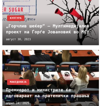
КУЛТУРА
„Горчлив шеќер“ – Мултимедијален
проект на Ѓорѓе Јовановиќ во МСУ
август 30, 2023
МАКЕДОНИЈА
Премиерот и министрите ќе
одговараат на пратенички прашања
април 24, 2025