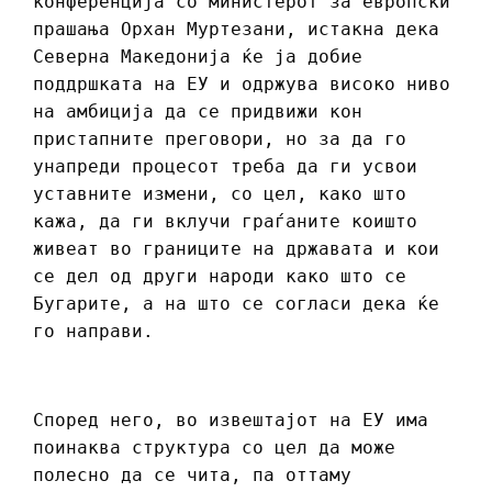
конференција со министерот за европски
прашања Орхан Муртезани, истакна дека
Северна Македонија ќе ја добие
поддршката на ЕУ и одржува високо ниво
на амбиција да се придвижи кон
пристапните преговори, но за да го
унапреди процесот треба да ги усвои
уставните измени, со цел, како што
кажа, да ги вклучи граѓаните коишто
живеат во границите на државата и кои
се дел од други народи како што се
Бугарите, а на што се согласи дека ќе
го направи.
Според него, во извештајот на ЕУ има
поинаква структура со цел да може
полесно да се чита, па оттаму