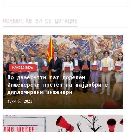
МОЖЕБИ ЌЕ ВИ СЕ ДОПАДНЕ
МАКЕДОНИЈА
По дваесетти пат доделен
Инженерски прстен на најдобрите
дипломирани инженери
јуни 6, 2023