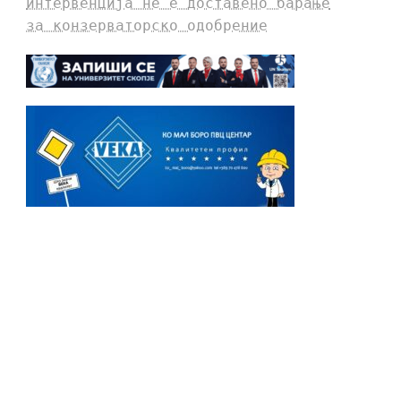
интервенција не е доставено барање
за конзерваторско одобрение