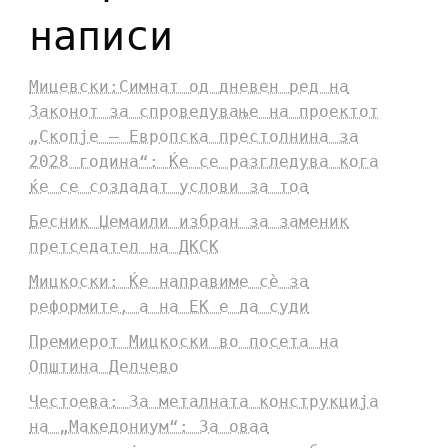
написи
Мицевски:Симнат од дневен ред на
Законот за спроведување на проектот
„Скопје – Европска престолнина за
2028 година“: Ќе се разгледува кога
ќе се создадат услови за тоа
Бесник Џемаили избран за заменик
претседател на ДКСК
Мицкоски: Ќе направиме сè за
реформите, а на ЕК е да суди
Премиерот Мицкоски во посета на
Општина Делчево
Честоева: За металната конструкција
на „Македониум“: За оваа