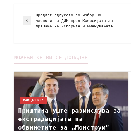
Предлог одлуката за избор на
членови на ДИК пред Комисијата за
прашања на изборите и именувањата
МОЖЕБИ ЌЕ ВИ СЕ ДОПАДНЕ
МАКЕДОНИЈА
Приштина уште размислува за
екстрадацијата на
обвинетите за „Монструм“