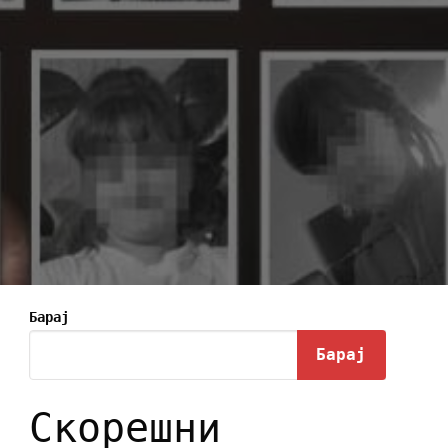
Барај
Барај
Скорешни