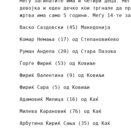
Меѓу загинатите има и четири деца. Меѓ
девојка и еден дечко кои тргнале да пр
жртва има само 5 години. Меѓу 14-те за
Васко Саздовски (45) Македонија
Комар Немања (17) од Степановиќево
Руман Андела (20) од Стара Пазова
Ѓорѓе Фириќ (53) од Ковиље
Фириќ Валентина (9) од Ковиљи
Фириќ Сара (5) од Ковиљи
Адамовиќ Милица (16) од Каќ
Милева Карановиќ (76) од Каќ
Арбутина Ќириќ Сања (35) од Каќ