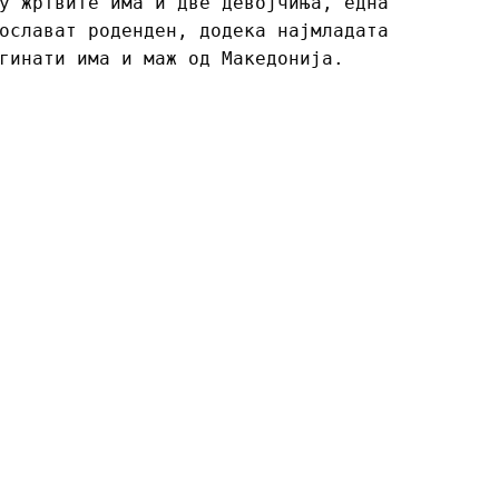
у жртвите има и две девојчиња, една
ослават роденден, додека најмладата
гинати има и маж од Македонија.