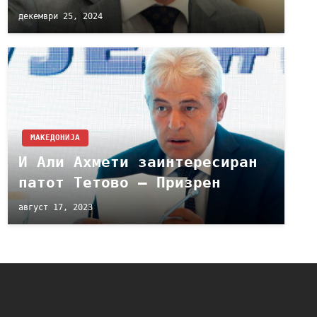
декември 25, 2024
МАКЕДОНИЈА
И Али Ахмети заинтересиран
патот Тетово – Призрен
август 17, 2023