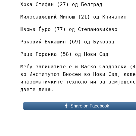
Хрка Стефан (27) од Белград
Милосављевиќ Милош (21) од Кничанин
Швоња Ѓуро (77) од Степановиќево
Раковиќ Вукашин (69) од Буковац
Раца Горанка (58) од Нови Сад
Меѓу загинатите е и Васко Саздовски (4
во Институтот Биосен во Нови Сад, каде
информатичките технологии за земјоделс
двете деца.
Share on Facebook