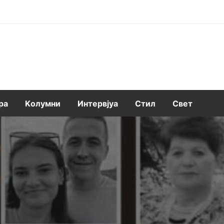
ра
Kолумни
Интервјуа
Стил
Свет