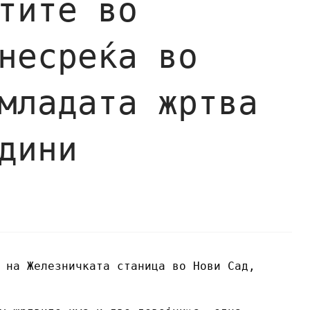
тите во
несреќа во
младата жртва
дини
 на Железничката станица во Нови Сад,