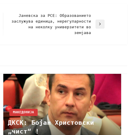
Јаневска за РСЕ: Образованието
заслужува единица, нерегуларности
на неколку универзитети во
земјава
МАКЕДОНИЈА
ДКСК: Бојан Христовски
„чист“ !