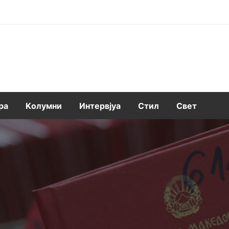
ра
Kолумни
Интервјуа
Стил
Свет