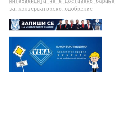
интервенција не е доставено барање
за конзерваторско одобрение