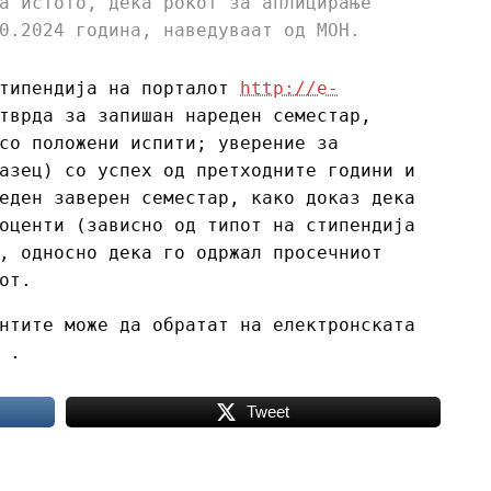
а истото, дека рокот за аплицирање
0.2024 година, наведуваат од МОН.
стипендија на порталот
http://e-
тврда за запишан нареден семестар,
со положени испити; уверение за
азец) со успех од претходните години и
еден заверен семестар, како доказ дека
оценти (зависно од типот на стипендија
, односно дека го одржал просечниот
от.
нтите може да обратат на електронската
 .
Tweet