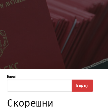
Барај
Барај
Скорешни