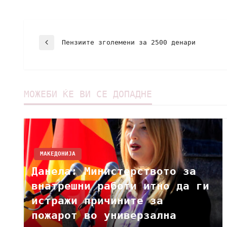
Пензиите зголемени за 2500 денари
МОЖЕБИ ЌЕ ВИ СЕ ДОПАДНЕ
МАКЕДОНИЈА
Данела: Министерството за
внатрешни работи итно да ги
истражи причините за
пожарот во универзална