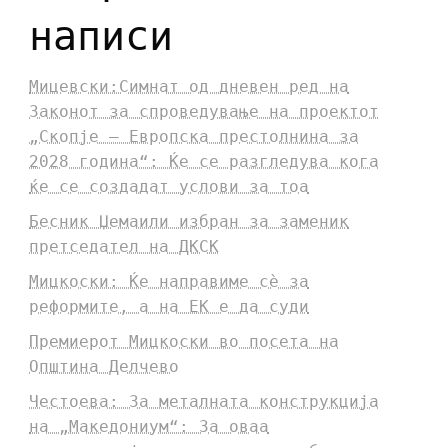
написи
Мицевски:Симнат од дневен ред на
Законот за спроведување на проектот
„Скопје – Европска престолнина за
2028 година“: Ќе се разгледува кога
ќе се создадат услови за тоа
Бесник Џемаили избран за заменик
претседател на ДКСК
Мицкоски: Ќе направиме сè за
реформите, а на ЕК е да суди
Премиерот Мицкоски во посета на
Општина Делчево
Честоева: За металната конструкција
на „Македониум“: За оваа