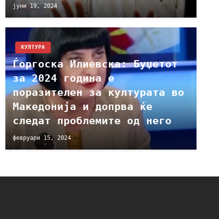
јуни 19, 2024
КУЛТУРА
Ѓоргоска Илиевска: Буџетот
за 2024 година е
поразителен за културата во
Македонија и допрва ќе
следат проблемите од него
февруари 15, 2024