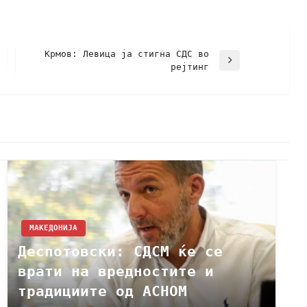
Крмов: Левица ја стигна СДС во
рејтинг
МАКЕДОНИЈА
Деспотовски: СДСМ ќе се
врати на вредностите и
традициите од АСНОМ