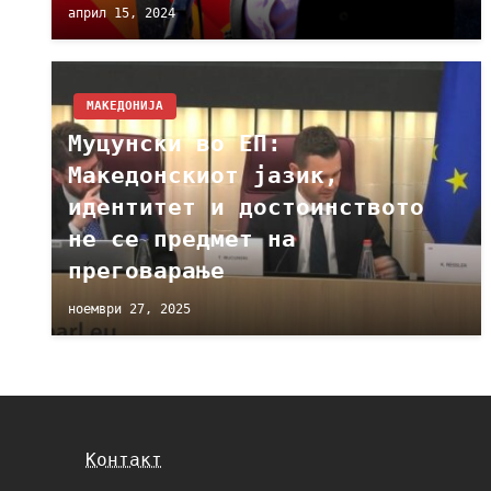
април 15, 2024
МАКЕДОНИЈА
Муцунски во ЕП:
Македонскиот јазик,
идентитет и достоинството
не се предмет на
преговарање
ноември 27, 2025
Контакт