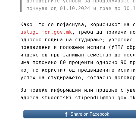
договорните услови за продолжување н
почнува од 01.10.2024 и трае до 30.1
Како што се појаснува, корисникот на 
uslugi.mon.gov.mk
, треба да прикачи по
односно година на студирање; уверение 
предвидени и положени испити (УППИ обр
индекс од прв запишан семестар до посл
има положено 80 проценти односно 90 пр
кој го користи) од предвидените испити
успех на студирањето, согласно договор
За повеќе информации или прашање студе
адреса studentski.stipendii@mon.gov.mk
Share on Facebook