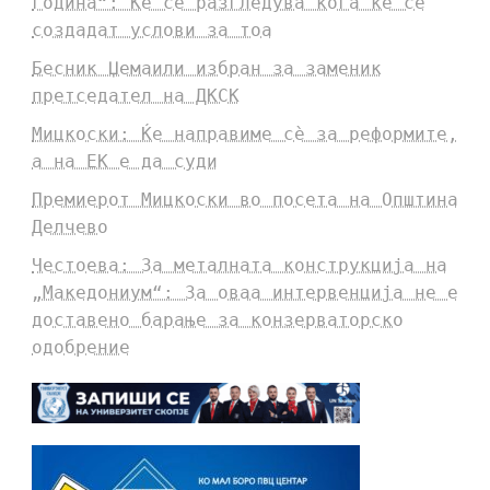
година“: Ќе се разгледува кога ќе се
создадат услови за тоа
Бесник Џемаили избран за заменик
претседател на ДКСК
Мицкоски: Ќе направиме сè за реформите,
а на ЕК е да суди
Премиерот Мицкоски во посета на Општина
Делчево
Честоева: За металната конструкција на
„Македониум“: За оваа интервенција не е
доставено барање за конзерваторско
одобрение