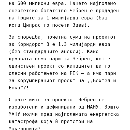
на 600 милиони евра. Нашето најголемо
енергетско богатство Чебрен е продаден
на Грците за 1 милијарда евра (баш
кога Ципрас го посети Заев).
За споредба, почетна сума на проектот
за Коридорот 8 е 1.3 милијарди евра
(без стандардните анекси). Како
државата нема пари за Чебрен, кој е
единствен проект со капацитет да го
олесни работењето на РЕК – а има пари
за корумпираниот проект на ,,Бехтел и
Енка”?!
Стратегиите за проектот Чебрен се
изработени и дефинирани од МАНУ. Зошто
МАНУ молчи пред најголемата енергетска
катастрофа која ѝ претстои на
Македонија?