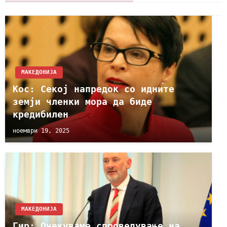
МАКЕДОНИЈА
Кос: Секој напредок со идните
земји членки мора да биде
кредибилен
ноември 19, 2025
МАКЕДОНИЈА
Гир: Очекуваме спроведување на