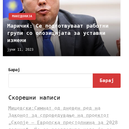
МАКЕДОНИЈА
Маричиќ: Се подготвуваат работни
групи со опозицијата за уставни
измени
јуни 11, 2023
Барај
Барај
Скорешни написи
Мицевски:Симнат од дневен ред на
Законот за спроведување на проектот
„Скопје – Европска престолнина за 2028