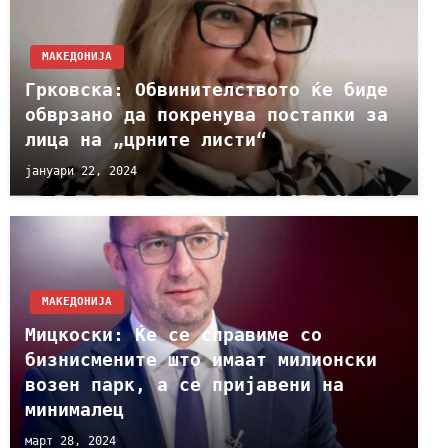
МАКЕДОНИЈА
Грковска: Обвинителството ќе биде
обврзано да покренува постапки за
лица на „црните листи“
јануари 22, 2024
МАКЕДОНИЈА
Мицкоски: Ќе се справиме со
бизнисмените што имаат милионски
возен парк, а се пријавени на
минималец
март 28, 2024