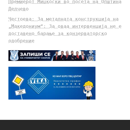
Премиерот Мицкоски во посета на Општина
Делчево
Честоева: За металната конструкција на
„Македониум“: За оваа интервенција не е
доставено барање за конзерваторско
одобрение