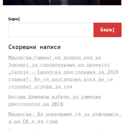
Барај
Барај
Скорешни написи
Мицевски:Симнат од дневен ред на
Законот за спроведување на проектот
„Скопје – Европска престолнина за 2028
година“: Ќе се разгледува кога ќе се
создадат услови за тоа
Бесник Џемаили избран за заменик
претседател на ДКСК
Мицкоски: Ќе направиме сè за реформите,
а на ЕК е да суди