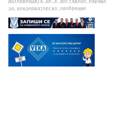
интервенција не е доставено барање
за конзерваторско одобрение