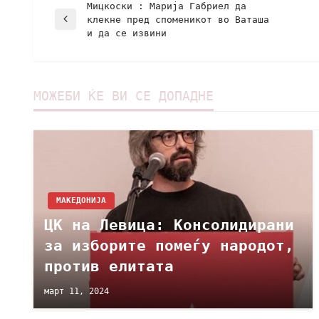
Мицкоски : Марија Габриел да
клекне пред споменикот во Ваташа
и да се извини
МОЖЕБИ ЌЕ ВИ СЕ ДОПАДНЕ
МАКЕДОНИЈА
ЦК на Левица: Консолидирани
за изборите помеѓу народот,
против елитата
март 11, 2024