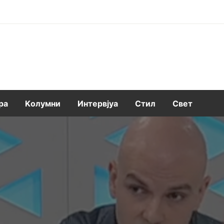
ра
Kолумни
Интервјуа
Стил
Свет