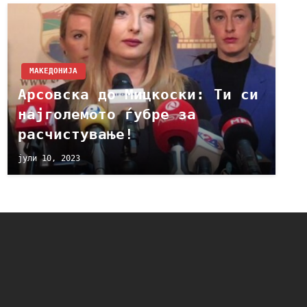
МАКЕДОНИЈА
Арсовска до Мицкоски: Ти си
најголемото ѓубре за
расчистување!
јули 10, 2023