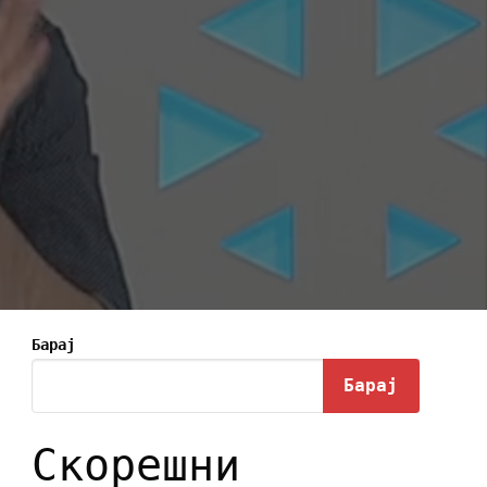
Барај
Барај
Скорешни