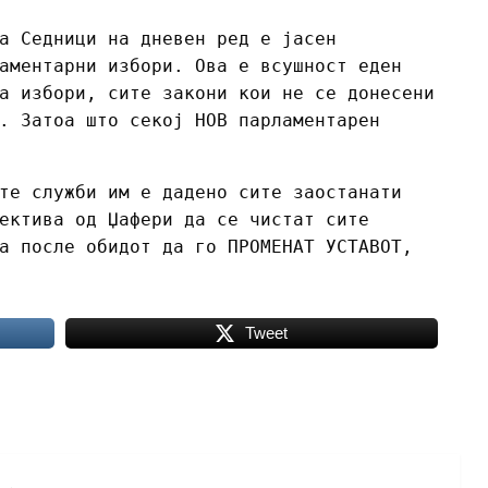
а Седници на дневен ред е јасен
аментарни избори. Ова е всушност еден
а избори, сите закони кои не се донесени
. Затоа што секој НОВ парламентарен
те служби им е дадено сите заостанати
ектива од Џафери да се чистат сите
а после обидот да го ПРОМЕНАТ УСТАВОТ,
Tweet