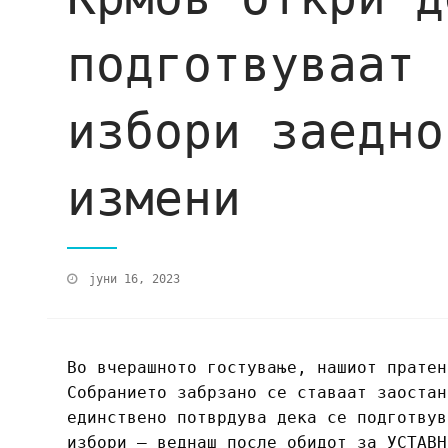
подготвуваат 
избори заедно
измени
јуни 16, 2023
Во вчерашното гостување, нашиот пратен
Собранието забрзано се ставаат заостан
единствено потврдува дека се подготвув
избори – веднаш после обидот за УСТАВН