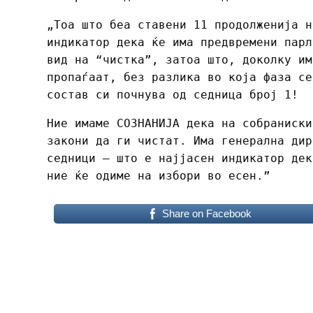
„Тоа што беа ставени 11 продолженија н
индикатор дека ќе има предвремени парл
вид на “чистка”, затоа што, доколку им
пропаѓаат, без разлика во која фаза се
состав си почнува од седница број 1!
Ние имаме СОЗНАНИЈА дека на собраниски
закони да ги чистат. Има генерална дир
седници – што е најјасен индикатор дек
ние ќе одиме на избори во есен.”
Share on Facebook