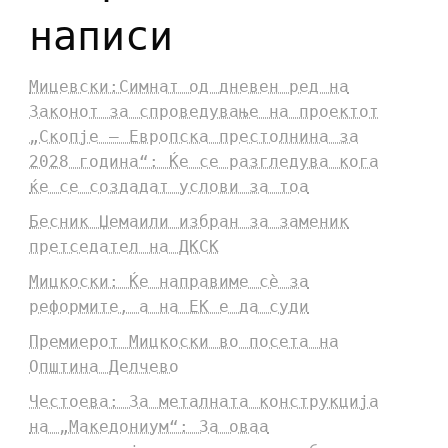
написи
Мицевски:Симнат од дневен ред на
Законот за спроведување на проектот
„Скопје – Европска престолнина за
2028 година“: Ќе се разгледува кога
ќе се создадат услови за тоа
Бесник Џемаили избран за заменик
претседател на ДКСК
Мицкоски: Ќе направиме сè за
реформите, а на ЕК е да суди
Премиерот Мицкоски во посета на
Општина Делчево
Честоева: За металната конструкција
на „Македониум“: За оваа