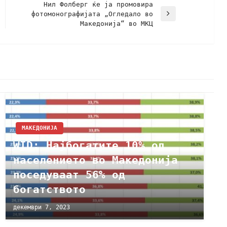
Нил Фолберг ќе ја промовира
фотомонографијата „Огледало во
Македонија“ во МКЦ
МАКЕДОНИЈА
WID: Најбогатите 10% од
населението во Македонија
поседуваат 56% од
богатството
декември 7, 2023