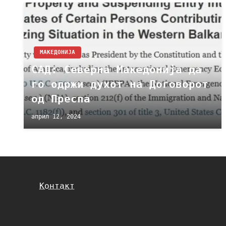
МАКЕДОНИЈА
САД: Северна Македонија да
го одржи духот на Договорот
од Преспа
април 12, 2024
Контакт