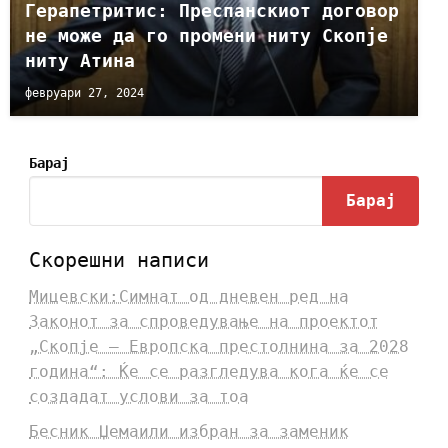
Герапетритис: Преспанскиот договор
не може да го промени ниту Скопје
ниту Атина
февруари 27, 2024
Барај
Барај
Скорешни написи
Мицевски:Симнат од дневен ред на
Законот за спроведување на проектот
„Скопје – Европска престолнина за 2028
година“: Ќе се разгледува кога ќе се
создадат услови за тоа
Бесник Џемаили избран за заменик