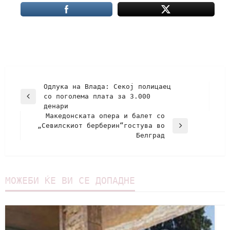
Одлука на Влада: Секој полицаец
со поголема плата за 3.000
денари
Македонската опера и балет со
„Севилскиот берберин“гостува во
Белград
МОЖЕБИ ЌЕ ВИ СЕ ДОПАДНЕ