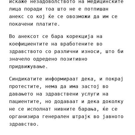
искаже незадоволството на медицинските
лица поради тоа што не е потпишан
анекс со кој ќе се овозможи да им се
покачени платите.
Во анексот се бара корекција на
коефициентите на вработените во
здравството со различни износи, што би
значело одредено позитивно
придвижување.
Синдикатите информираат дека, и покрај
протестите, нема да има застој во
давањето на здравствени услуги на
пациентите, но додаваат и дека доколку
не се исполнат нивните барања, ќе се
организира генерален штрајк во јавното
здравство.