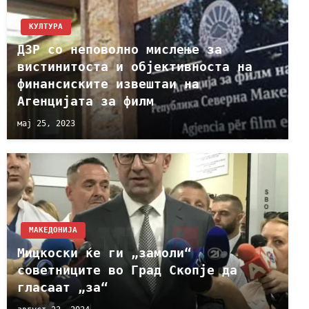
КУЛТУРА
ДЗР со неповолно мислење за
вистинитоста и објективноста на
финансиските извештаи на
Агенцијата за филм
мај 25, 2023
МАКЕДОНИЈА
Мицкоски ќе ги „замоли“
советниците во Град Скопје да
гласаат „за“