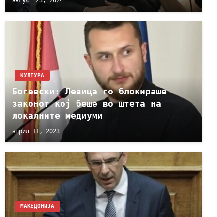
август 23, 2024
КУЛТУРА
Богевски: Левица го блокираше
законот кој беше во штета на
локалните медиуми
април 11, 2023
МАКЕДОНИЈА