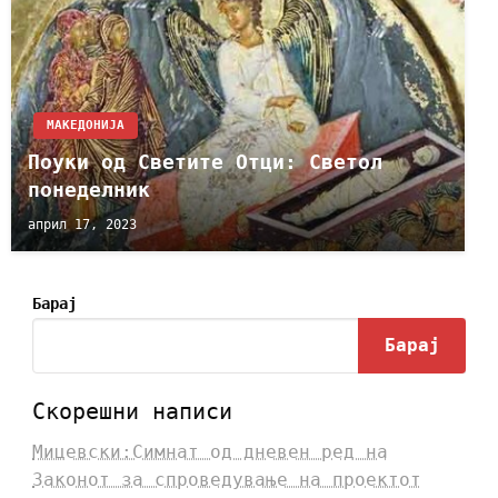
МАКЕДОНИЈА
Поуки од Светите Отци: Светол
понеделник
април 17, 2023
Барај
Барај
Скорешни написи
Мицевски:Симнат од дневен ред на
Законот за спроведување на проектот