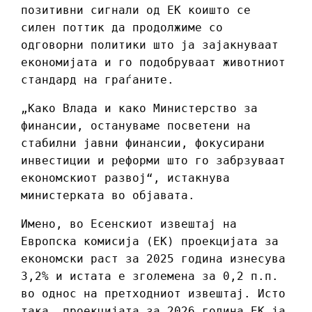
позитивни сигнали од ЕК коишто се
силен поттик да продолжиме со
одговорни политики што ја зајакнуваат
економијата и го подобруваат животниот
стандард на граѓаните.
„Како Влада и како Министерство за
финансии, остануваме посветени на
стабилни јавни финансии, фокусирани
инвестиции и реформи што го забрзуваат
економскиот развој“, истакнува
министерката во објавата.
Имено, во Есенскиот извештај на
Европска комисија (ЕК) проекцијата за
економски раст за 2025 година изнесува
3,2% и истата е зголемена за 0,2 п.п.
во однос на претходниот извештај. Исто
така, проекцијата за 2026 година ЕК ја