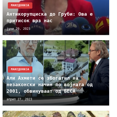
МАКЕДОНИЈА
Антикорупциска до Груби: Ова е
притисок врз нас
јуни 29, 2023
МАКЕДОНИЈА
Али Ахмети се збогатил на
незаконски начин по војната од
2001, обвинуваат од БЕСА
април 27, 2023