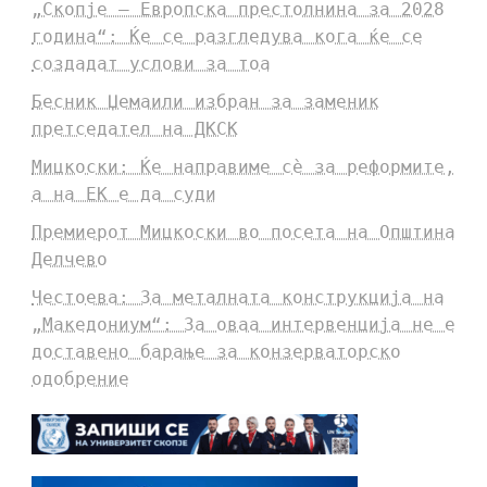
„Скопје – Европска престолнина за 2028
година“: Ќе се разгледува кога ќе се
создадат услови за тоа
Бесник Џемаили избран за заменик
претседател на ДКСК
Мицкоски: Ќе направиме сè за реформите,
а на ЕК е да суди
Премиерот Мицкоски во посета на Општина
Делчево
Честоева: За металната конструкција на
„Македониум“: За оваа интервенција не е
доставено барање за конзерваторско
одобрение