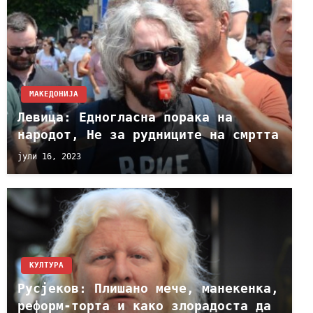
МАКЕДОНИЈА
Лeвица: Едногласна порака на
народот, Не за рудниците на смртта
јули 16, 2023
КУЛТУРА
Русјеков: Плишано мече, манекенка,
реформ-торта и како злорадоста да