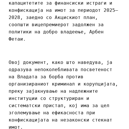
капацитетите за финансиски истраги и
конфискација на имот за периодот 2025–
2028, заедно со Акцискиот план,
соопшти вицепремиерот задолжен за
политики на добро владеење, Арбен
Фетаи.
Овој документ, како што наведува, ја
одразува непоколебливата посветеност
на Владата за борба против
организираниот криминал и корупцијата,
преку зајакнување на надлежните
институции со структуриран и
систематски пристап, кој има за цел
зголемување на ефикасноста при
конфискацијата на незаконски стекнат
имот.