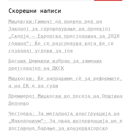
Скорешни написи
Мицевски:Симнат од дневен ред на
Законот за спроведување на проектот
„Скопје – Европска престолнина за 2028
година“: Ќе се разгледува кога ќе се
создадат услови за тоа
Бесник Џемаили избран за заменик
претседател на ДКСК
Мицкоски: Ќе направиме сè за реформите,
а на ЕК е да суди
Премиерот Мицкоски во посета на Општина
Делчево
Честоева: За металната конструкција на
„Македониум“: За оваа интервенција не е
доставено барање за конзерваторско