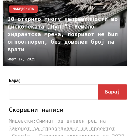
МАКЕДОНИЈА
ЈО открило многу неправилности во
дискотеката „Пулс“: Немало
хидрантска мрежа, покривот не бил
огноотпорен, без доволен број на
врати
март 17, 2025
Барај
Барај
Скорешни написи
Мицевски:Симнат од дневен ред на
Законот за спроведување на проектот