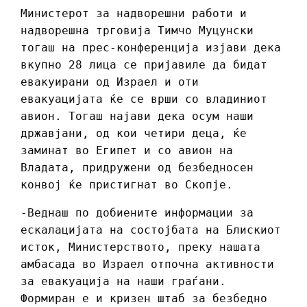
Министерот за надворешни работи и
надворешна трговија Тимчо Муцунски
тогаш на прес-конференција изјави дека
вкупно 28 лица се пријавиле да бидат
евакуирани од Израел и оти
евакуацијата ќе се врши со владиниот
авион. Тогаш најави дека осум наши
државјани, од кои четири деца, ќе
заминат во Египет и со авион на
Владата, придружени од безбедносен
конвој ќе пристигнат во Скопје.
-Веднаш по добиените информации за
ескалацијата на состојбата на Блискиот
исток, Министерството, преку нашата
амбасада во Израел отпочна активности
за евакуација на наши граѓани.
Формиран е и кризен штаб за безбедно