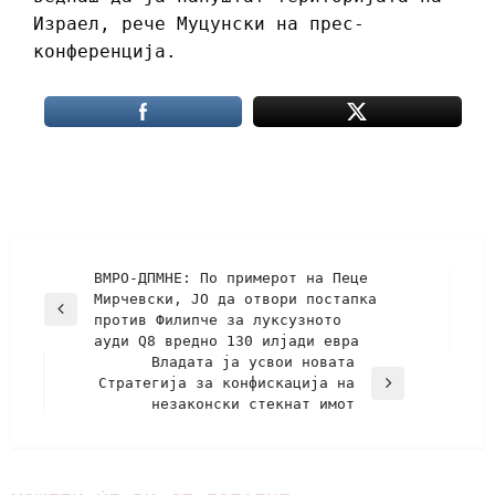
Израел, рече Муцунски на прес-
конференција.
ВМРО-ДПМНЕ: По примерот на Пеце
Мирчевски, ЈО да отвори постапка
против Филипче за луксузното
ауди Q8 вредно 130 илјади евра
Владата ја усвои новата
Стратегија за конфискација на
незаконски стекнат имот