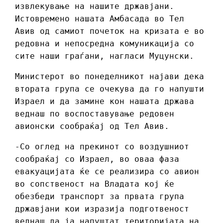
извлекување на нашите државјани.
Истовремено нашата Амбасада во Тел
Авив од самиот почеток на кризата е во
редовна и непосредна комуникација со
сите наши граѓани, нагласи Муцунски.
Министерот во понеделникот најави дека
втората група се очекува да го напушти
Израел и да замине кон нашата држава
веднаш по воспоставување редовен
авионски сообраќај од Тел Авив.
-Со оглед на прекинот со воздушниот
сообраќај со Израел, во оваа фаза
евакуацијата ќе се реализира со авион
во сопственост на Владата кој ќе
обезбеди транспорт за првата група
државјани кои изразија подготвеност
веднаш да ја напуштат територијата на