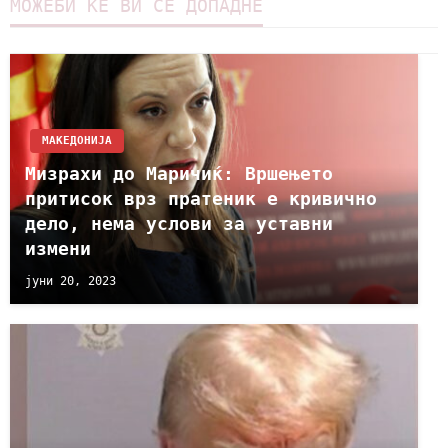
МОЖЕБИ ЌЕ ВИ СЕ ДОПАДНЕ
МАКЕДОНИЈА
Мизрахи до Маричиќ: Вршењето
притисок врз пратеник е кривично
дело, нема услови за уставни
измени
јуни 20, 2023