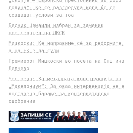
„Скопје – Европска престолнина за 2028
година“: Ќе се разгледува кога ќе се
создадат услови за тоа
Бесник Џемаили избран за заменик
претседател на ДКСК
Мицкоски: Ќе направиме сè за реформите,
а на ЕК е да суди
Премиерот Мицкоски во посета на Општина
Делчево
Честоева: За металната конструкција на
„Македониум“: За оваа интервенција не е
доставено барање за конзерваторско
одобрение