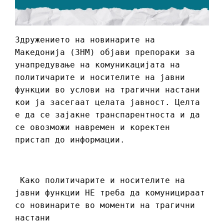
Здружението на новинарите на
Македонија (ЗНМ) објави препораки за
унапредување на комуникацијата на
политичарите и носителите на јавни
функции во услови на трагични настани
кои ја засегаат целата јавност. Целта
е да се зајакне транспарентноста и да
се овозможи навремен и коректен
пристап до информации.
Како политичарите и носителите на
јавни функции НЕ треба да комуницираат
со новинарите во моменти на трагични
настани