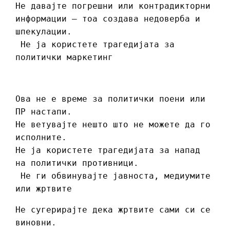
Не давајте погрешни или контрадикторни
информации – тоа создава недоверба и
шпекулации.
Не ја користете трагедијата за
политички маркетинг
Ова не е време за политички поени или
ПР настапи.
Не ветувајте нешто што не можете да го
исполните.
Не ја користете трагедијата за напад
на политички противници.
Не ги обвинувајте јавноста, медиумите
или жртвите
Не сугерирајте дека жртвите сами си се
виновни.