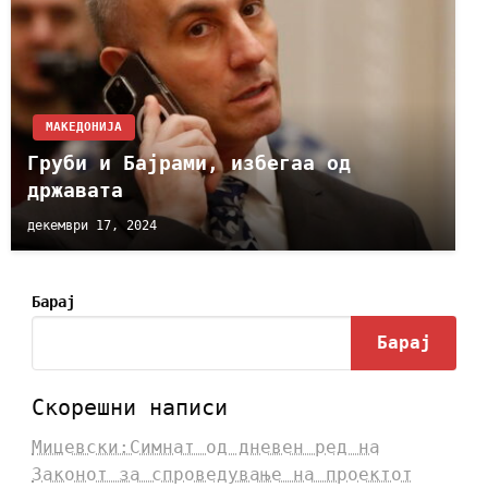
МАКЕДОНИЈА
Груби и Бајрами, избегаа од
државата
декември 17, 2024
Барај
Барај
Скорешни написи
Мицевски:Симнат од дневен ред на
Законот за спроведување на проектот