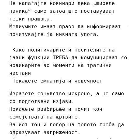
Не напаѓајте новинари дека „ширеле
паника“ само затоа што поставуваат
тешки прашања.
Медиумите имаат право да информираат –
почитувајте ја нивната улога.
Како политичарите и носителите на
јавни функции ТРЕБА да комуницираат со
новинарите во моменти на трагични
настани
Покажете емпатија и човечност
Изразете сочувство искрено, а не само
со подготвени изјави.
Покажете разбирање и почит кон
семејствата на жртвите.
Вашиот тон и говор на телото треба да
одразуваат загриженост.