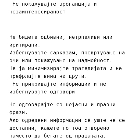
Не покажувајте ароганција и
незаинтересираност
Не бидете одбивни, нетрпеливи или
иритирани.
Избегнувајте сарказам, превртување на
очи или покажување на надмоќност.
Не ја минимизирајте трагедијата и не
префрлајте вина на други.
Не прикривајте информации и не
избегнувајте одговори
Не одговарајте со нејасни и празни
фрази.
Ако одредени информации сè уште не се
достапни, кажете го тоа отворено
наместо да бегате од прашањата.