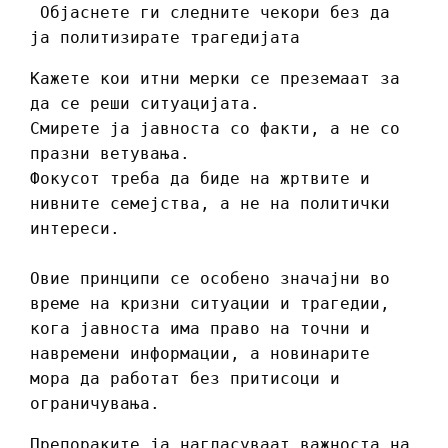
Објаснете ги следните чекори без да
ја политизирате трагедијата
Кажете кои итни мерки се преземаат за
да се реши ситуацијата.
Смирете ја јавноста со факти, а не со
празни ветувања.
Фокусот треба да биде на жртвите и
нивните семејства, а не на политички
интереси.
Овие принципи се особено значајни во
време на кризни ситуации и трагедии,
кога јавноста има право на точни и
навремени информации, а новинарите
мора да работат без притисоци и
ограничувања.
Препораките ја нагласуваат важноста на