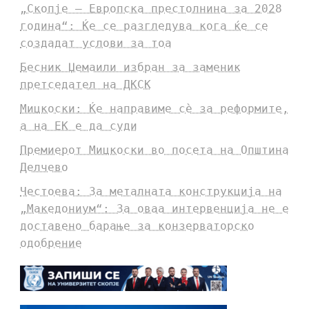
„Скопје – Европска престолнина за 2028
година“: Ќе се разгледува кога ќе се
создадат услови за тоа
Бесник Џемаили избран за заменик
претседател на ДКСК
Мицкоски: Ќе направиме сè за реформите,
а на ЕК е да суди
Премиерот Мицкоски во посета на Општина
Делчево
Честоева: За металната конструкција на
„Македониум“: За оваа интервенција не е
доставено барање за конзерваторско
одобрение