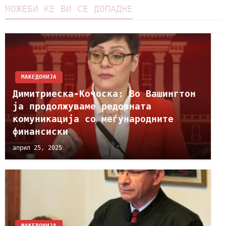
МОЖЕБИ ЌЕ ВИ СЕ ДОПАДНЕ
МАКЕДОНИЈА
Димитриеска-Кочоска: Во Вашингтон
ја продолжуваме редовната
комуникација со меѓународните
финансиски
април 25, 2025
МАКЕДОНИЈА