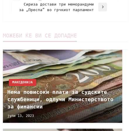
Сириза достави три меморандуми
за „Преспа“ во грчкиот парламент
МОЖЕБИ ЌЕ ВИ СЕ ДОПАДНЕ
МАКЕДОНИЈА
Нема повисоки плати за судските
службеници, одлучи Министерството
за финансии
јули 13, 2023