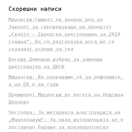
Скорешни написи
Мицевски:Симнат од дневен ред на
Законот за спроведување на проектот
„Скопје – Европска престолнина за 2028
година“: Ќе се разгледува кога ќе се
создадат услови за тоа
Бесник Џемаили избран за заменик
претседател на ДКСК
Мицкоски: Ќе направиме сè за реформите,
а на ЕК е да суди
Премиерот Мицкоски во посета на Општина
Делчево
Честоева: За металната конструкција на
„Македониум“: За оваа интервенција не е
доставено барање за конзерваторско