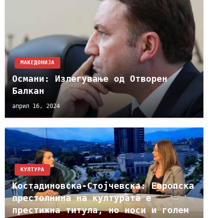
МАКЕДОНИЈА
Османи: Излегување од Отворен
Балкан
април 16, 2024
КУЛТУРА
Костадиновска-Стојчевска: Европска
престолнина на културата е
престижна титула, но носи и голем