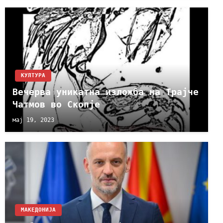
КУЛТУРА
Вечерва уникатна изложба на Трајче
Чатмов во Скопје
мај 19, 2023
МАКЕДОНИЈА