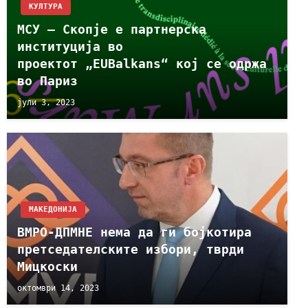
КУЛТУРА
МСУ – Скопје е партнерска
институција во
проектот „EUBalkans“ кој се одржа
во Париз
јули 3, 2023
МАКЕДОНИЈА
ВМРО-ДПМНЕ нема да ги бојкотира
претседателските избори, тврди
Мицкоски
октомври 14, 2023