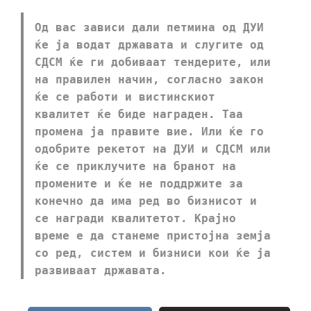
Од вас зависи дали петмина од ДУИ
ќе ја водат државата и слугите од
СДСМ ќе ги добиваат тендерите, или
на правилен начин, согласно закон
ќе се работи и вистинскиот
квалитет ќе биде награден. Таа
промена ја правите вие. Или ќе го
одобрите рекетот на ДУИ и СДСМ или
ќе се приклучите на бранот на
промените и ќе не поддржите за
конечно да има ред во бизнисот и
се награди квалитетот. Крајно
време е да станеме пристојна земја
со ред, систем и бизниси кои ќе ја
развиваат државата.