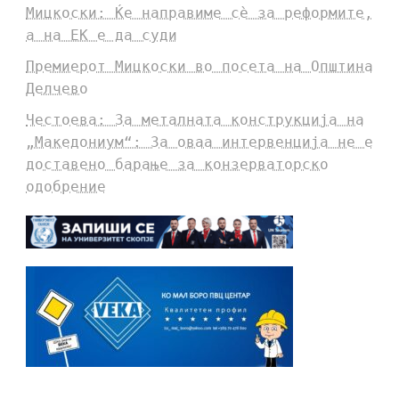
Мицкоски: Ќе направиме сè за реформите,
а на ЕК е да суди
Премиерот Мицкоски во посета на Општина
Делчево
Честоева: За металната конструкција на
„Македониум“: За оваа интервенција не е
доставено барање за конзерваторско
одобрение