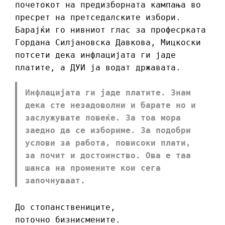
почетокот на предизборната кампања во
пресрет на претседалските избори.
Барајќи го нивниот глас за професрката
Гордана Силјановска Давкова, Мицкоски
потсети дека инфлацијата ги јаде
платите, а ДУИ ја водат државата.
Инфлацијата ги јаде платите. Знам
дека сте незадоволни и барате но и
заслужувате повеќе. За тоа мора
заедно да се избориме. За подобри
услови за работа, повисоки плати,
за почит и достоинство. Ова е таа
шанса на промените кои сега
започнуваат.
До стопанствениците,
поточно бизнисмените.