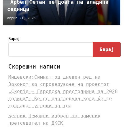
Арбен Фетаи не доаѓа на владини
седници
април 21, 2026
Барај
Барај
Скорешни написи
Мицевски:Симнат од дневен ред на
Законот за спроведување на проектот
„Скопје – Европска престолнина за 2028
година“: Ќе се разгледува кога ќе се
создадат услови за тоа
Бесник Џемаили избран за заменик
претседател на ДКСК