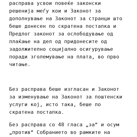
расправа усвои повеќе законски
решенија меѓу кои и Законот за
дополнување на Законот за странци што
беше донесен по скратена постапка и
Предлог законот за ослободување од
плаќање на дел од придонесите од
задолжително социјално осигурување
поради зголемување на плата, во прво
читање.
Без расправа беше изгласан и Законот
за изменување на Законот за поштенски
услуги кој, исто така, беше по
скратена постапка.
Без расправа со 48 гласа „за“ и осум
„против“ Собранието во рамките на