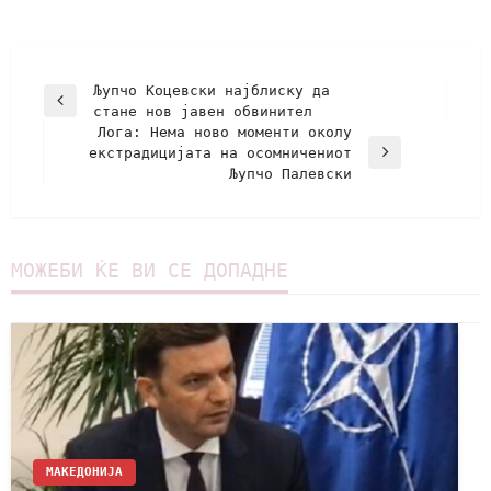
Љупчо Коцевски наjблиску да
стане нов јавен обвинител
Лога: Нема ново моменти околу
екстрадицијата на осомничениот
Љупчо Палевски
МОЖЕБИ ЌЕ ВИ СЕ ДОПАДНЕ
МАКЕДОНИЈА