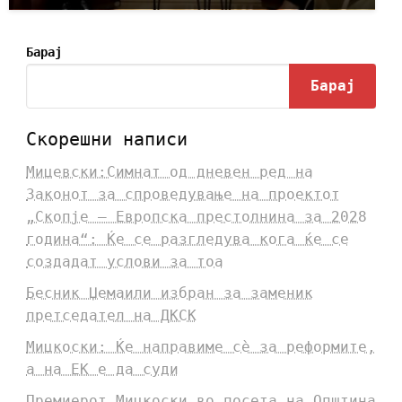
Барај
Барај
Скорешни написи
Мицевски:Симнат од дневен ред на
Законот за спроведување на проектот
„Скопје – Европска престолнина за 2028
година“: Ќе се разгледува кога ќе се
создадат услови за тоа
Бесник Џемаили избран за заменик
претседател на ДКСК
Мицкоски: Ќе направиме сè за реформите,
а на ЕК е да суди
Премиерот Мицкоски во посета на Општина