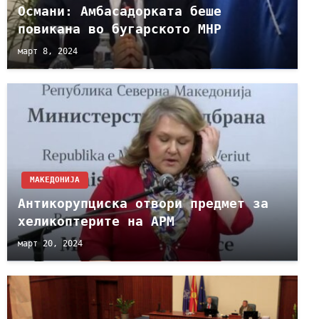
Османи: Амбасадорката беше
повикана во бугарското МНР
март 8, 2024
МАКЕДОНИЈА
Антикорупциска отвори предмет за
хеликоптерите на АРМ
март 20, 2024