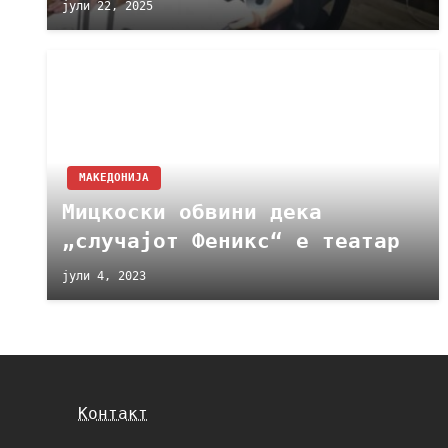
јули 22, 2025
МАКЕДОНИЈА
Мицкоски обвини дека
„случајот Феникс“ е театар
јули 4, 2023
Контакт