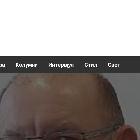
ра
Kолумни
Интервјуа
Стил
Свет