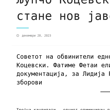
стане нов јав
декември 28, 2023
Советот на обвинители едн
Коцевски. Фатиме Фетаи ел
документација, за Лидија 
зборови
Тројца кандидати – едниот елиминиран п