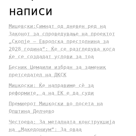
написи
Мицевски:Симнат од дневен ред на
Законот за спроведување на проектот
„Скопје – Европска престолнина за
2028 година“: Ќе се разгледува кога
ќе се создадат услови за тоа
Бесник Џемаили избран за заменик
претседател на ДКСК
Мицкоски: Ќе направиме сè за
реформите, а на ЕК е да суди
Премиерот Мицкоски во посета на
Општина Делчево
Честоева: За металната конструкција
на „Македониум“: За оваа