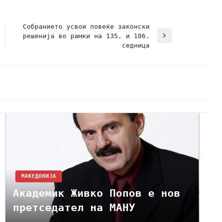
Собранието усвои повеќе законски
решенија во рамки на 135. и 106.
седница
МАКЕДОНИЈА
Академик Живко Попов е нов
претседател на МАНУ