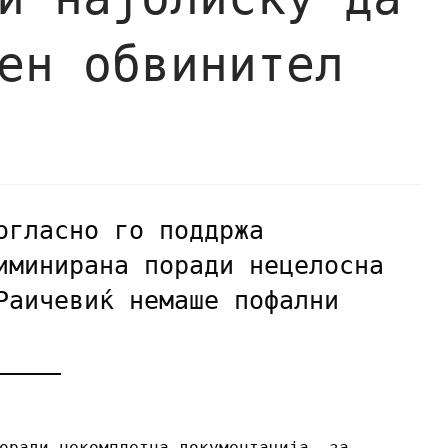
ен обвинител
огласно го поддржа
иминирана поради нецелосна
Раичевиќ немаше пофални
оради некомплетна документација, за