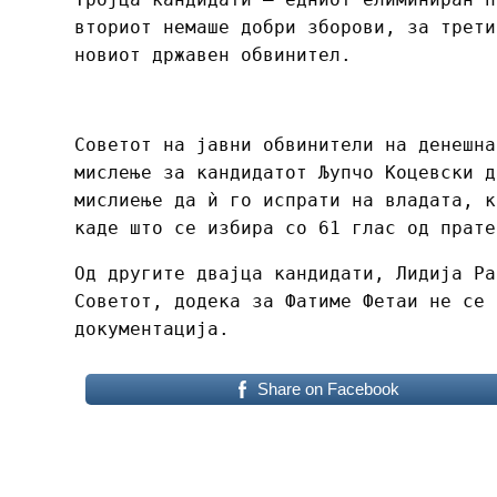
вториот немаше добри зборови, за трети
новиот државен обвинител.
Советот на јавни обвинители на денешна
мислење за кандидатот Љупчо Коцевски д
мислиење да ѝ го испрати на владата, к
каде што се избира со 61 глас од прат
Од другите двајца кандидати, Лидија Ра
Советот, додека за Фатиме Фетаи не се 
документација.
Share on Facebook