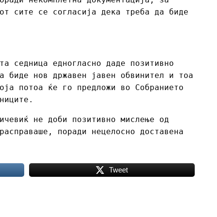
от сите се согласија дека треба да биде
та седница едногласно даде позитивно
а биде нов државен јавен обвинител и тоа
оја потоа ќе го предложи во Собранието
ениците.
ичевиќ не доби позитивно мислење од
расправаше, поради нецелосно доставена
Tweet