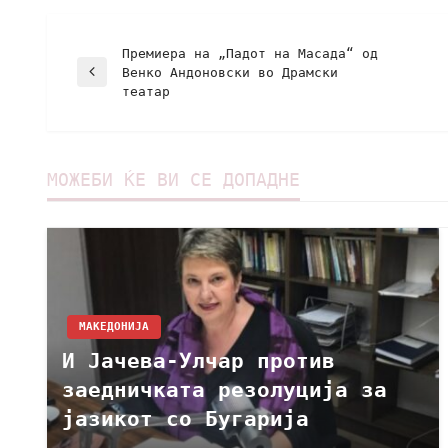
Премиера на „Падот на Масада“ од
Венко Андоновски во Драмски
театар
МОЖЕБИ ЌЕ ВИ СЕ ДОПАДНЕ
МАКЕДОНИЈА
И Јачева-Улчар против
заедничката резолуција за
јазикот со Бугарија