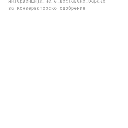
интервенција не е доставено барање
за конзерваторско одобрение