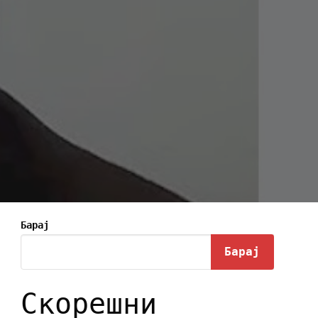
Барај
Барај
Скорешни