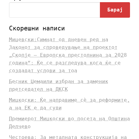
Барај
Скорешни написи
Мицевски:Симнат од дневен ред на
Законот за спроведување на проектот
„Скопје – Европска престолнина за 2028
година“: Ќе се разгледува кога ќе се
создадат услови за тоа
Бесник Џемаили избран за заменик
претседател на ДКСК
Мицкоски: Ќе направиме сè за реформите,
а на ЕК е да суди
Премиерот Мицкоски во посета на Општина
Делчево
Честоева: За металната конструкција на