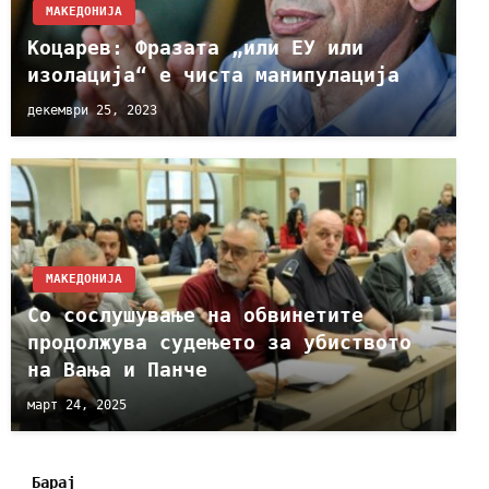
МАКЕДОНИЈА
Коцарев: Фразата „или ЕУ или
изолација“ е чиста манипулација
декември 25, 2023
МАКЕДОНИЈА
Со сослушување на обвинетите
продолжува судењето за убиството
на Вања и Панче
март 24, 2025
Барај