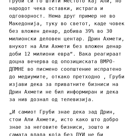
Груби си го штити местото кај Али, но
народот чека оставки, истрага и
одговорност. Нема друг пример не во
Македонија, туку во светот, каде човек
без вложен денар, добива 39% во 30
милионски деловен центар. Дрин Ахмети,
внукот на Али Ахмети без вложен денар
доби 12 милиони евра“. Вака реагираат
доцна вечерва од опозициската ВМРО-
ДПМНЕ во писмено соопштение испратено
до медиумите, откако претходно , Груби
изјави дека за приватните бизниси на
Дрин Ахмети не бил информиран и дека
за нив дознал од телевизија.
„И самиот Груби знае дека зад Дрин,
стои Али Ахмети, исто како што добро
знае за неговите бизниси, зошто и
самата влада која без ДУИ не би