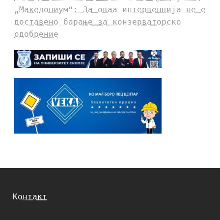
„Македониум“: За оваа интервенција не е
доставено барање за конзерваторско
одобрение
Контакт