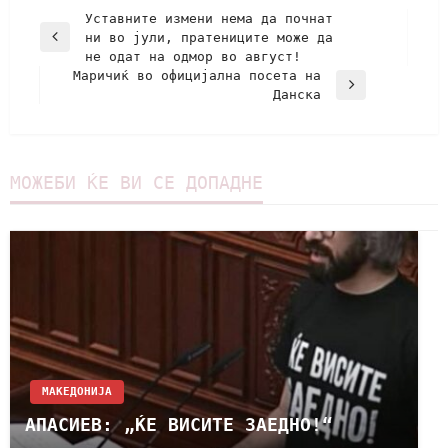
Уставните измени нема да почнат
ни во јули, пратениците може да
не одат на одмор во август!
Маричиќ во официјална посета на
Данска
МОЖЕБИ ЌЕ ВИ СЕ ДОПАДНЕ
МАКЕДОНИЈА
АПАСИЕВ: „ЌЕ ВИСИТЕ ЗАЕДНО!“