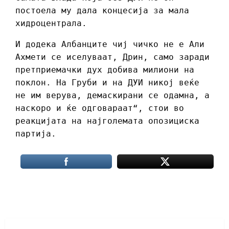
постоела му дала концесија за мала
хидроцентрала.
И додека Албанците чиј чичко не е Али
Ахмети се иселуваат, Дрин, само заради
претприемачки дух добива милиони на
поклон. На Груби и на ДУИ никој веќе
не им верува, демаскирани се одамна, а
наскоро и ќе одговараат“, стои во
реакцијата на најголемата опозициска
партија.