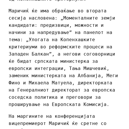
Маричиќ ќе има обраќање во втората
сесија насловена: „Моменталните земји
кандидати: предизвици, можности и
начини за напредување” на панелот на
тема: „Улогата на Копенхашките
критериуми во реформските процеси на
Западен Балкан”, а негови соговорници
ќе бидат српската министерка за
европски интеграции, Тања Мишчевиќ,
заменик министерката на Албанија, Меги
Фино и Михаела Матуела, директорката
на Генералниот директорат за европска
соседска политика и преговори за
проширување на Европската Комисија.
На маргините на конференцијата
вицепремиерот Маричиќ ќе сретне со