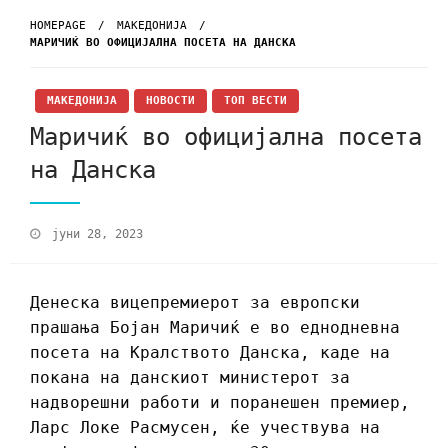
HOMEPAGE
МАКЕДОНИЈА
МАРИЧИЌ ВО ОФИЦИЈАЛНА ПОСЕТА НА ДАНСКА
МАКЕДОНИЈА
НОВОСТИ
ТОП ВЕСТИ
Маричиќ во официјална посета
на Данска
јуни 28, 2023
Денеска вицепремиерот за европски
прашања Бојан Маричиќ е во еднодневна
посета на Кралството Данска, каде на
покана на данскиот министерот за
надворешни работи и поранешен премиер,
Ларс Локе Расмусен, ќе учествува на