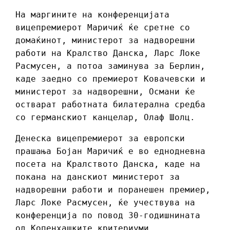
На маргините на конференцијата
вицепремиерот Маричиќ ќе сретне со
домаќинот, министерот за надворешни
работи на Кралство Данска, Ларс Локе
Расмусен, а потоа заминува за Берлин,
каде заедно со премиерот Ковачевски и
министерот за надворешни, Османи ќе
остварат работната билатерална средба
со германскиот канцелар, Олаф Шолц.
Денеска вицепремиерот за европски
прашања Бојан Маричиќ е во еднодневна
посета на Кралството Данска, каде на
покана на данскиот министерот за
надворешни работи и поранешен премиер,
Ларс Локе Расмусен, ќе учествува на
конференција по повод 30-годишнината
од Копенхашките критериуми.