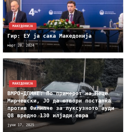
МАКЕДОНИЈА
Гир: ЕУ ја сака Македонија
март 28, 2024
МАКЕДОНИЈА
ВМРО-ДПМНЕ: По примерот на Пеце
Мирчевски, ЈО да отвори постапка
против Филипче за луксузното ауди
Q8 вредно 130 илјади евра
јуни 17, 2025