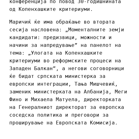
конференција по повод 30-годишнината
од Копенхашките критериуми.
Маричиќ ќе има обраќање во втората
сесија насловена: „Моменталните земји
кандидати: предизвици, можности и
начини за напредување” на панелот на
тема: „Улогата на Копенхашките
критериуми во реформските процеси на
Западен Балкан”, а негови соговорници
ќе бидат српската министерка за
европски интеграции, Тања Мишчевиќ,
заменик министерката на Албанија, Меги
Фино и Михаела Матуела, директорката
на Генералниот директорат за европска
соседска политика и преговори за
проширување на Европската Комисија.