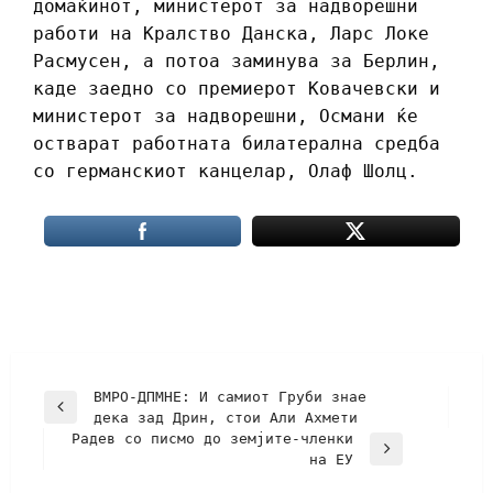
домаќинот, министерот за надворешни
работи на Кралство Данска, Ларс Локе
Расмусен, а потоа заминува за Берлин,
каде заедно со премиерот Ковачевски и
министерот за надворешни, Османи ќе
остварат работната билатерална средба
со германскиот канцелар, Олаф Шолц.
ВМРО-ДПМНЕ: И самиот Груби знае
дека зад Дрин, стои Али Ахмети
Радев со писмо до земјите-членки
на ЕУ