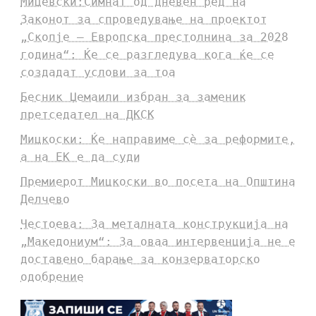
Мицевски:Симнат од дневен ред на
Законот за спроведување на проектот
„Скопје – Европска престолнина за 2028
година“: Ќе се разгледува кога ќе се
создадат услови за тоа
Бесник Џемаили избран за заменик
претседател на ДКСК
Мицкоски: Ќе направиме сè за реформите,
а на ЕК е да суди
Премиерот Мицкоски во посета на Општина
Делчево
Честоева: За металната конструкција на
„Македониум“: За оваа интервенција не е
доставено барање за конзерваторско
одобрение