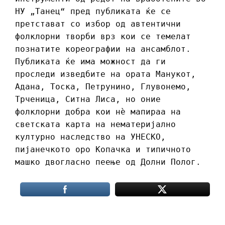
НУ „Танец“ пред публиката ќе се
претстават со избор од автентични
фолклорни творби врз кои се темелат
познатите кореографии на ансамблот.
Публиката ќе има можност да ги
проследи изведбите на ората Манукот,
Адана, Тоска, Петрунино, Глувонемо,
Трченица, Ситна Лиса, но оние
фолклорни добра кои нѐ мапираа на
светската карта на нематеријално
културно наследство на УНЕСКО,
пијанечкото оро Копачка и типичното
машко двогласно пеење од Долни Полог.