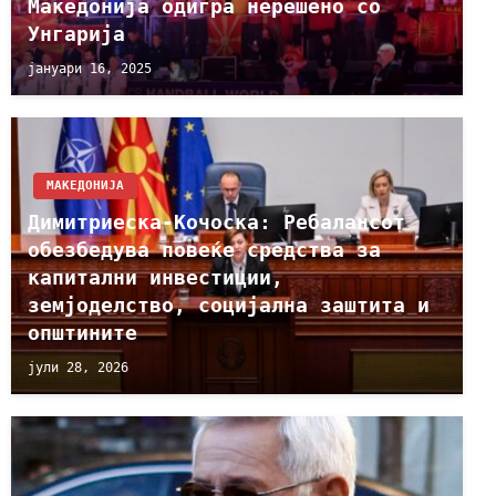
Maкедонија одигра нерешено со
Унгарија
јануари 16, 2025
МАКЕДОНИЈА
Димитриеска-Кочоска: Ребалансот
обезбедува повеќе средства за
капитални инвестиции,
земјоделство, социјална заштита и
општините
јули 28, 2026