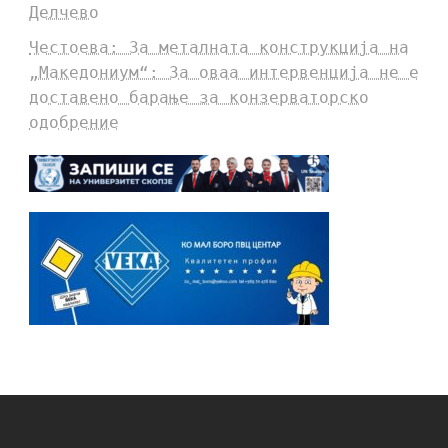
Делчево
Честоева: За металната конструкција на
„Македониум“: За оваа интервенција не е
доставено барање за конзерваторско
одобрение