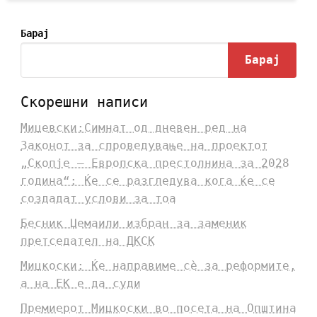
Барај
Барај
Скорешни написи
Мицевски:Симнат од дневен ред на
Законот за спроведување на проектот
„Скопје – Европска престолнина за 2028
година“: Ќе се разгледува кога ќе се
создадат услови за тоа
Бесник Џемаили избран за заменик
претседател на ДКСК
Мицкоски: Ќе направиме сè за реформите,
а на ЕК е да суди
Премиерот Мицкоски во посета на Општина