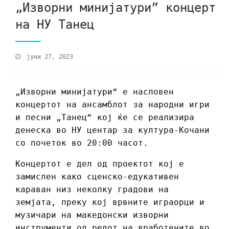
„Изворни минијатури” концерт
на НУ Танец
јуни 27, 2023
„Изворни минијатури“ е насловен
концертот на ансамблот за народни игри
и песни „Танец“ кој ќе се реализира
денеска во НУ центар за култура-Кочани
со почеток во 20:00 часот.
Концертот е дел од проектот кој е
замислен како сценско-едукативен
караван низ неколку градови на
земјата, преку кој врвните играорци и
музичари на македонски изворни
инструменти од редот на вработените во