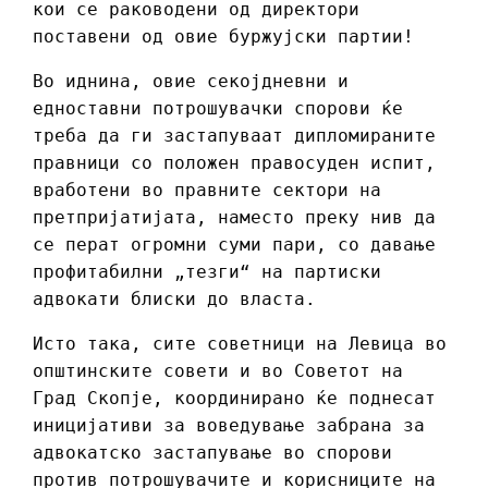
кои се раководени од директори
поставени од овие буржујски партии!
Во иднина, овие секојдневни и
едноставни потрошувачки спорови ќе
треба да ги застапуваат дипломираните
правници со положен правосуден испит,
вработени во правните сектори на
претпријатијата, наместо преку нив да
се перат огромни суми пари, со давање
профитабилни „тезги“ на партиски
адвокати блиски до власта.
Исто така, сите советници на Левица во
општинските совети и во Советот на
Град Скопје, координирано ќе поднесат
иницијативи за воведување забрана за
адвокатско застапување во спорови
против потрошувачите и корисниците на