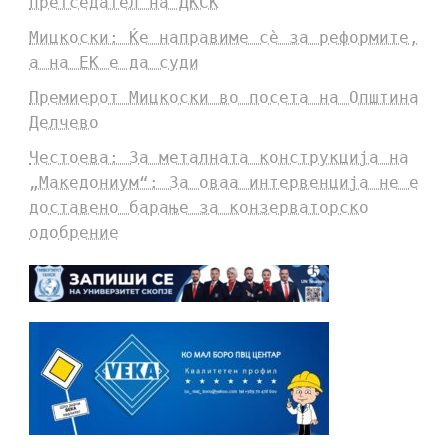
претседател на ДКСК
Мицкоски: Ќе направиме сè за реформите,
а на ЕК е да суди
Премиерот Мицкоски во посета на Општина
Делчево
Честоева: За металната конструкција на
„Македониум“: За оваа интервенција не е
доставено барање за конзерваторско
одобрение