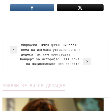
Мицкоски: ВМРО-ДПМНЕ никогаш
нема да изгласа уставни измени
додека јас сум претседател
Концерт за историја: Jazz Nova
на Националниот џез оркеста
МОЖЕБИ ЌЕ ВИ СЕ ДОПАДНЕ