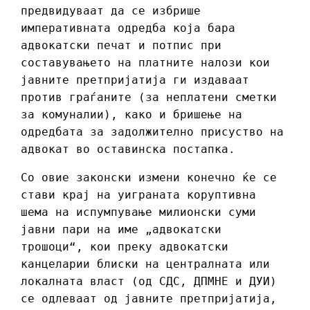
предвидуваат да се избрише
императивната одредба која бара
адвокатски печат и потпис при
составувањето на платните налози кои
јавните претпријатија ги издаваат
против граѓаните (за неплатени сметки
за комуналии), како и бришење на
одредбата за задолжително присуство на
адвокат во оставинска постапка.
Со овие законски измени конечно ќе се
стави крај на уиграната коруптивна
шема на испумпување милионски суми
јавни пари на име „адвокатски
трошоци“, кои преку адвокатски
канцеларии блиски на централната или
локалната власт (од СДС, ДПМНЕ и ДУИ)
се одлеваат од јавните претпријатија,