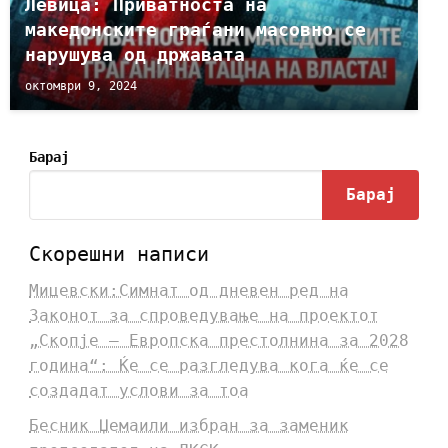
Левица: Приватноста на
македонските граѓани масовно се
нарушува од државата
октомври 9, 2024
Барај
Барај
Скорешни написи
Мицевски:Симнат од дневен ред на
Законот за спроведување на проектот
„Скопје – Европска престолнина за 2028
година“: Ќе се разгледува кога ќе се
создадат услови за тоа
Бесник Џемаили избран за заменик