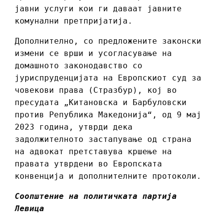
јавни услуги кои ги даваат јавните
комунални претпријатија.
Дополнително, со предложените законски
измени се врши и усогласување на
домашното законодавство со
јуриспруденцијата на Европскиот суд за
човекови права (Стразбур), кој во
пресудата „Китановска и Барбуловски
против Република Македонија“, од 9 мај
2023 година, утврди дека
задолжителното застапување од страна
на адвокат претставува кршење на
правата утврдени во Европската
конвенција и дополнителните протоколи.
Соопштение на политичката партија
Левица