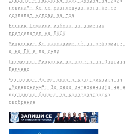
„Скопје – Европска престолнина за 2028
година“: Ќе се разгледува кога ќе се
создадат услови за тоа
Бесник Џемаили избран за заменик
претседател на ДКСК
Мицкоски: Ќе направиме сè за реформите,
а на ЕК е да суди
Премиерот Мицкоски во посета на Општина
Делчево
Честоева: За металната конструкција на
„Македониум“: За оваа интервенција не е
доставено барање за конзерваторско
одобрение