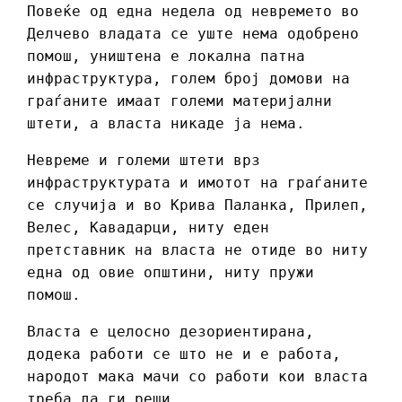
Повеќе од една недела од невремето во
Делчево владата се уште нема одобрено
помош, уништена е локална патна
инфраструктура, голем број домови на
граѓаните имаат големи материјални
штети, а власта никаде ја нема.
Невреме и големи штети врз
инфраструктурата и имотот на граѓаните
се случија и во Крива Паланка, Прилеп,
Велес, Кавадарци, ниту еден
претставник на власта не отиде во ниту
една од овие општини, ниту пружи
помош.
Власта е целосно дезориентирана,
додека работи се што не и е работа,
народот мака мачи со работи кои власта
треба да ги реши.