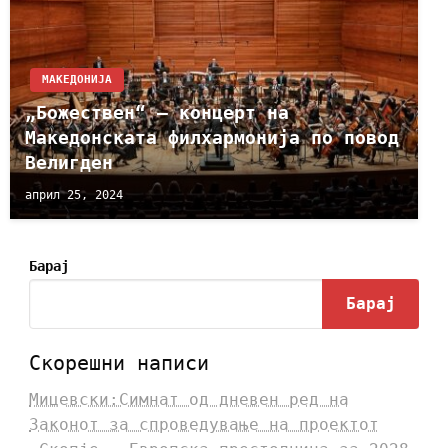
МАКЕДОНИЈА
„Божествен“ – концерт на
Македонската филхармонија по повод
Велигден
април 25, 2024
Барај
Барај
Скорешни написи
Мицевски:Симнат од дневен ред на
Законот за спроведување на проектот