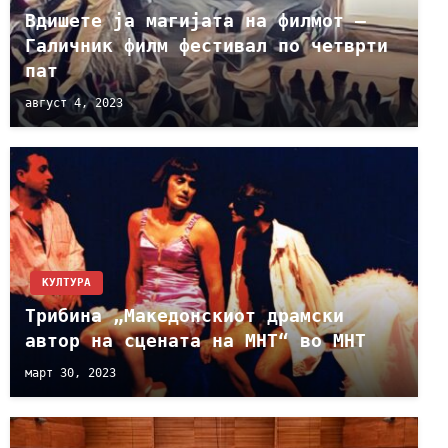
Вдишете ја магијата на филмот –
Галичник филм фестивал по четврти
пат
август 4, 2023
КУЛТУРА
Трибина „Македонскиот драмски
автор на сцената на МНТ“ во МНТ
март 30, 2023