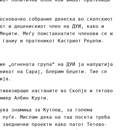
основачко собрание денеска во скопскиот
от и деценискиот член на ДУИ, како и
Меџити. Меѓу поистакнатите членови се и
 ганиу и пратеникот Кастриот Реџепи.
ие „огнената група“ на ДУИ ја напуштија
никот на Сарај, Блерим Беџети. Тие се
ија.
тивизираше настаните во Скопје и тетово
миер Албин Курти.
ува знамиња за Кутлеш, за голема
 луѓе. Мислам дека на таа посета треба
 заеднички проекти како патот Tетово-