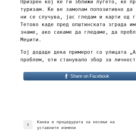
Призрен кој ќе ги зближи луѓето, ќе пр
туризам. Ќе ве замолам попозитивно да 
ни се случува, јас гледам и карти од г
Тетово каде пред општинската зграда им
знаме, ако сакаме да гледаме, да пробл
Меџити.
Тој додаде дека примерот со улицата „А
проблем, оти станувало збор за личност
Share on Facebook
Каква е процедурата за носење на
уставните измени