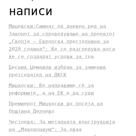
написи
Мицевски:Симнат од дневен ред на
Законот за спроведување на проектот
„Скопје – Европска престолнина за
2028 година“: Ќе се разгледува кога
ќе се создадат услови за тоа
Бесник Џемаили избран за заменик
претседател на ДКСК
Мицкоски: Ќе направиме сè за
реформите, а на ЕК е да суди
Премиерот Мицкоски во посета на
Општина Делчево
Честоева: За металната конструкција
на „Македониум“: За оваа