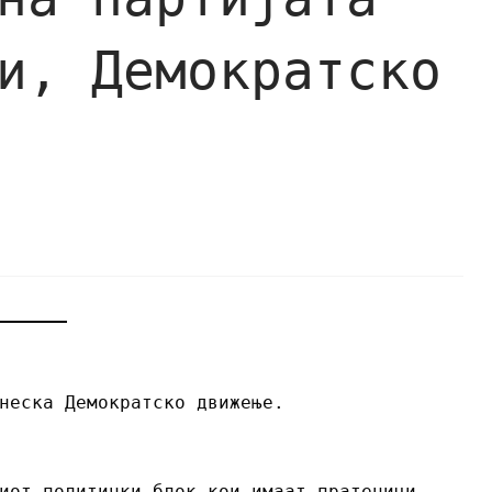
и, Демократско
неска Демократско движење.
иот политички блок кои имаат пратеници