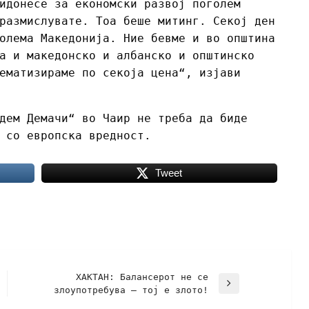
идонесе за економски развој поголем
размислувате. Тоа беше митинг. Секој ден
олема Македонија. Ние бевме и во општина
а и македонско и албанско и општинско
ематизираме по секоја цена“, изјави
дем Демачи“ во Чаир не треба да биде
 со европска вредност.
Tweet
ХАКТАН: Балансерот не се
злоупотребува – тој е злото!