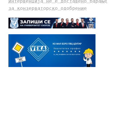
интервенција не е доставено барање
за конзерваторско одобрение