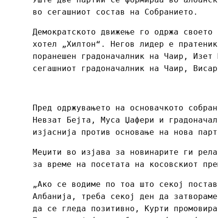
во сегашниот состав на Собранието.
Демократското движење го одржа своето 
хотел „Хилтон“. Негов лидер е пратеник
поранешен градоначалник на Чаир, Изет 
сегашниот градоначалник на Чаир, Висар
Пред одржувањето на основачкото собран
Невзат Бејта, Муса Џафери и градоначал
изјаснија против основање на нова парт
Меџити во изјава за новинарите ги рела
за време на посетата на косовскиот пре
„Ако се водиме по тоа што секој постав
Албанија, треба секој ден да затвораме
да се гледа позитивно, Курти промовира