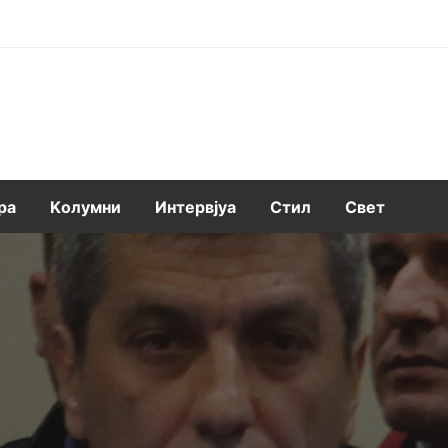
ра
Kолумни
Интервјуа
Стил
Свет