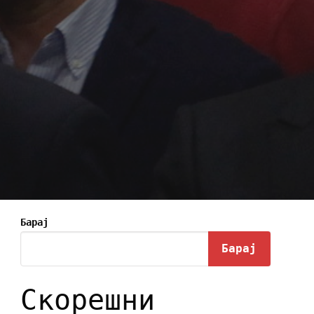
Барај
Барај
Скорешни