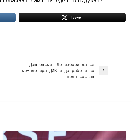
дговараат само на еден понудувач?
Tweet
Даштевски: До избори да се
комплетира ДИК и да работи во
полн состав