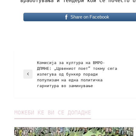
вработувања и тендери кои се почесто о
Share on Facebook
Комисија за култура на ВМРО-
ДПМНЕ: „Црвениот поет“ токму сега
излегува од бункер поради
популизам на една политичка
гарнитура во заминување
МОЖЕБИ ЌЕ ВИ СЕ ДОПАДНЕ