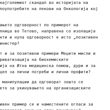
најголемиот скандал во историјата на
лоупотребите на лекови на Онкологија кој
ањето одговорност по примерот на
лница во Тетово, направена со изолација
нти и нула одговорност е исто „позитивен
инистер?
т и за позитивни примери Меџити мисли и
риватизација на биохемиските
ија на Итна медицинска помош, дури и за
цел за лични потреби и лични профити?
 манипулации да одговорат зошто се
ето за укинувањето на организациските
ивен пример се и наместените огласи за