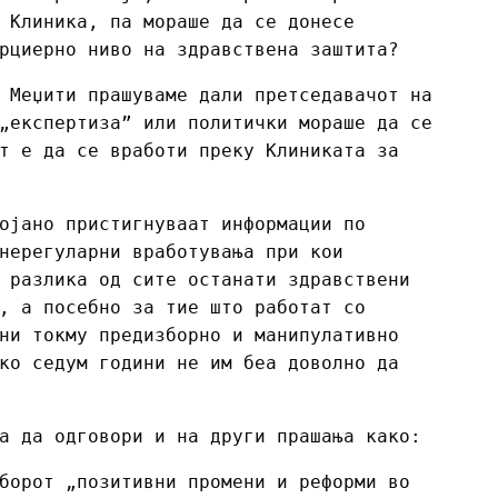
 Клиника, па мораше да се донесе
рциерно ниво на здравствена заштита?
 Меџити прашуваме дали претседавачот на
„експертиза” или политички мораше да се
т е да се вработи преку Клиниката за
ојано пристигнуваат информации по
нерегуларни вработувања при кои
 разлика од сите останати здравствени
, а посебно за тие што работат со
ни токму предизборно и манипулативно
ко седум години не им беа доволно да
а да одговори и на други прашања како:
борот „позитивни промени и реформи во