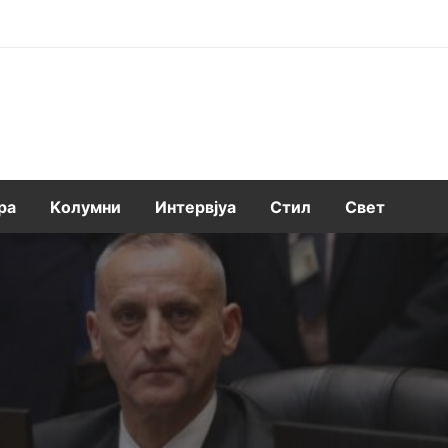
ра
Kолумни
Интервјуа
Стил
Свет