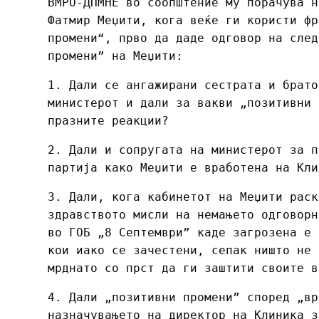
ВМРО-ДПМНЕ во соопштение му порачува н
Фатмир Меџити, кога веќе ги користи фр
промени“, прво да даде одговор на след
промени” на Меџити:
1. Дали се ангажирани сестрата и брато
министерот и дали за вакви „позитивни 
празните реакции?
2. Дали и сопругата на министерот за п
партија како Меџити е вработена на Кли
3. Дали, кога кабинетот на Меџити раск
здравството мисли на немањето одговорн
во ГОБ „8 Септември” каде загрозена е 
кои иако се зачестени, сепак ништо не 
мрднато со прст да ги заштити своите в
4. Дали „позитивни промени” според „вр
назначувањето на директор на Клиника з