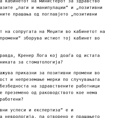
а кабинетот на министерот за здравство
азите „лаги и манипулации” и „позитивни
ните прашања од поглавјето „позитивни
т на сопругата на Меџити во кабинетот на
промени” зборува истиот тој кабинет во
равда, Кренер Лога кој доаѓа од истата
никата за стоматологија?
ажува приказни за позитивни промени во
ост и непреземање мерки по случувањата
безбедноста на здравствените работници
е преземено од раководството кое нема
работени?
вни успеси и експертиза” е и
а неврологија, па отворено е прашањето