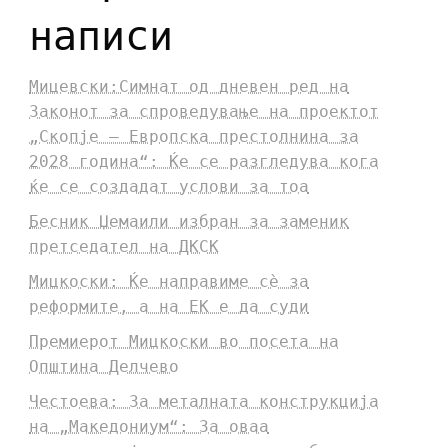
написи
Мицевски:Симнат од дневен ред на
Законот за спроведување на проектот
„Скопје – Европска престолнина за
2028 година“: Ќе се разгледува кога
ќе се создадат услови за тоа
Бесник Џемаили избран за заменик
претседател на ДКСК
Мицкоски: Ќе направиме сè за
реформите, а на ЕК е да суди
Премиерот Мицкоски во посета на
Општина Делчево
Честоева: За металната конструкција
на „Македониум“: За оваа