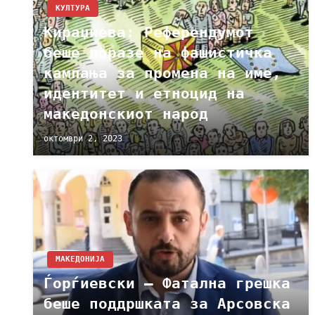
КУЛТУРА
Кираџиева: Референдумот
беше поразе на фашистичка
кампања за промена на име,
идентитет и етноцид на
македонскиот народ
октомври 2, 2023
МАКЕДОНИЈА
Ѓорѓиевски – Фатална грешка
беше поддршката за Арсовска