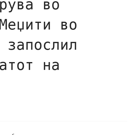
рува во
Меџити во
 запослил
атот на