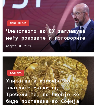
МАКЕДОНИЈА
Членството во ЕУ заглавува
меѓу роковите и изговорите
август 30, 2023
КУЛТУРА
Уникатната изложба со
златните маски од
Требениште, по Скопје ќе
биде поставена во Софија