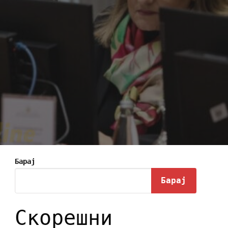
Барај
Барај
Скорешни