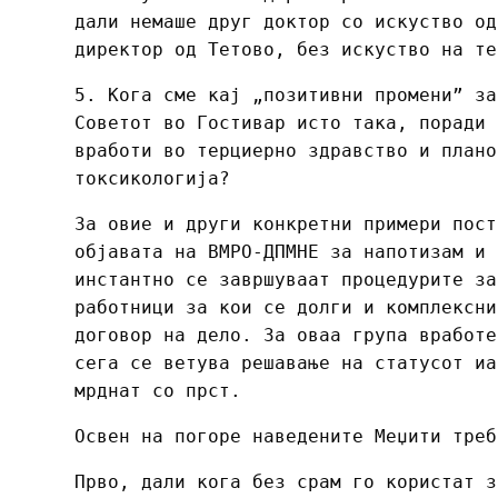
дали немаше друг доктор со искуство од
директор од Тетово, без искуство на те
5. Кога сме кај „позитивни промени” за
Советот во Гостивар исто така, поради 
вработи во терциерно здравство и плано
токсикологија?
За овие и други конкретни примери пост
објавата на ВМРО-ДПМНЕ за напотизам и 
инстантно се завршуваат процедурите за
работници за кои се долги и комплексни
договор на дело. За оваа група вработе
сега се ветува решавање на статусот иа
мрднат со прст.
Освен на погоре наведените Меџити треб
Прво, дали кога без срам го користат з