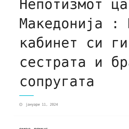
Непотизмот ца
Македонија : 
кабинет си ги
сестрата и бр
сопругата
јануари 11, 2024