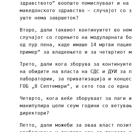
здравството” воопшто помислуваат и на 
македонското здравство – случајот со з
уште нема завршеток?
Второ, дали таквиот континуитет во нем
случајот со горењето на модуларната бо
од пур пена, каде имаше 14 мртви пацие
пример” за владеењето и за четвртиот м
Трето, дали кога зборува за континуите
на обидите на власта на СДС и ДУИ за п
лаборатории, за приватизација и концес
ГОБ „8 Септември”, и сето тоа со една 
Четврто, кога веќе зборуваат за лаги и
манипулира цели сеум години со ветувањ
директори?
Петто, дали можеби за оваа власт позит