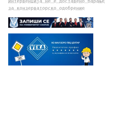
интервенција не е доставено барање
за конзерваторско одобрение