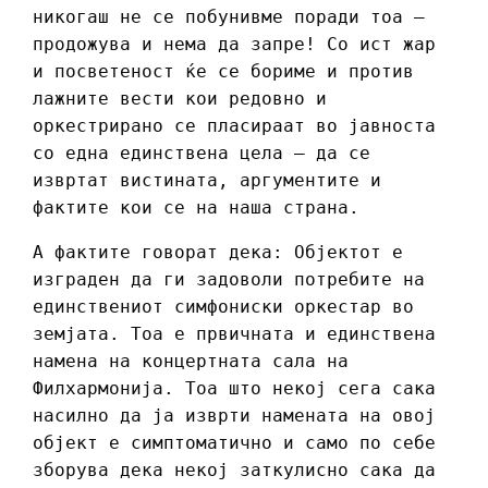
никогаш не се побунивме поради тоа –
продожува и нема да запре! Со ист жар
и посветеност ќе се бориме и против
лажните вести кои редовно и
оркестрирано се пласираат во јавноста
со една единствена цела – да се
извртат вистината, аргументите и
фактите кои се на наша страна.
А фактите говорат дека: Објектот е
изграден да ги задоволи потребите на
единствениот симфониски оркестар во
земјата. Тоа е првичната и единствена
намена на концертната сала на
Филхармонија. Тоа што некој сега сака
насилно да ја изврти намената на овој
објект е симптоматично и само по себе
зборува дека некој заткулисно сака да