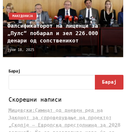
МАКЕДОНИЈА
Фалсификаторот на лиценци за
„Пулс“ побарал и зел 226.000
денари од сопственикот
јуни 18, 2025
Барај
Барај
Скорешни написи
Мицевски:Симнат од дневен ред на
Законот за спроведување на проектот
„Скопје – Европска престолнина за 2028