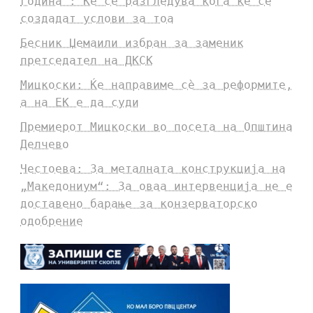
година“: Ќе се разгледува кога ќе се
создадат услови за тоа
Бесник Џемаили избран за заменик
претседател на ДКСК
Мицкоски: Ќе направиме сè за реформите,
а на ЕК е да суди
Премиерот Мицкоски во посета на Општина
Делчево
Честоева: За металната конструкција на
„Македониум“: За оваа интервенција не е
доставено барање за конзерваторско
одобрение