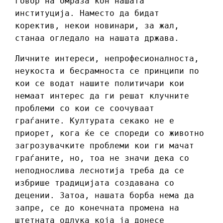
говор на омраза кон нашата
институција. Наместо да бидат
коректив, некои новинари, за жал,
станаа огледало на нашата држава.
Личните интереси, непрофесионалноста,
неукоста и бесрамноста се принципи по
кои се водат нашите политичари кои
немаат интерес да ги решат клучните
проблеми со кои се соочуваат
граѓаните. Културата секако не е
приорет, кога ќе се спореди со животно
загрозувачките проблеми кои ги мачат
граѓаните, но, тоа не значи дека со
неподнослива леснотија треба да се
избрише традицијата создавана со
децении. Затоа, нашата борба нема да
запре, се до конечната промена на
штетната одлука која ја донесе