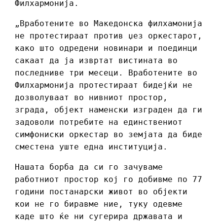
Филхармонија.
„Вработените во Македонска филхамонија
не протестираат против џез оркестарот,
како што одредени новинари и поединци
сакаат да ја извртат вистината во
последниве три месеци. Вработените во
Филхармонија протестираат бидејќи не
дозволуваат во нивниот простор,
зграда, објект наменски изграден да ги
задоволи потребите на единствениот
симфониски оркестар во земјата да биде
сместена уште една институција.
Нашата борба да си го зачуваме
работниот простор кој го добивме по 77
години постанарски живот во објекти
кои не го биравме ние, туку одевме
каде што ќе ни сугерира државата и