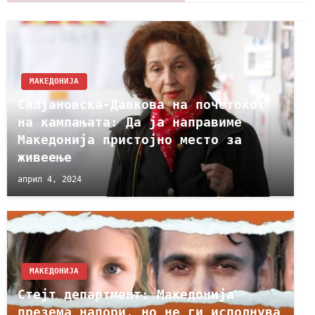
МАКЕДОНИЈА
Силјановска-Давкова на почетокот
на кампањата: Да ја направиме
Македонија пристојно место за
живеење
април 4, 2024
МАКЕДОНИЈА
Стејт департмент: Македонија
презема напори, но не ги исполнува