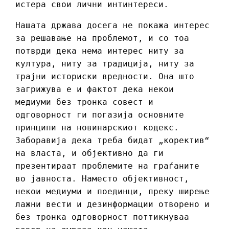
истера свои лични интинтереси.
Нашата држава досега не покажа интерес
за решавање на проблемот, и со тоа
потврди дека нема интерес ниту за
култура, ниту за традиција, ниту за
трајни историски вредности. Она што
загрижува е и фактот дека некои
медиуми без тронка совест и
одговорност ги погазија основните
принципи на новинарскиот кодекс.
Заборавија дека треба бидат „коректив“
на власта, и објективно да ги
презентираат проблемите на граѓаните
во јавноста. Наместо објективност,
некои медиуми и поединци, преку ширење
лажни вести и дезинформации отворено и
без тронка одговорност поттикнуваа