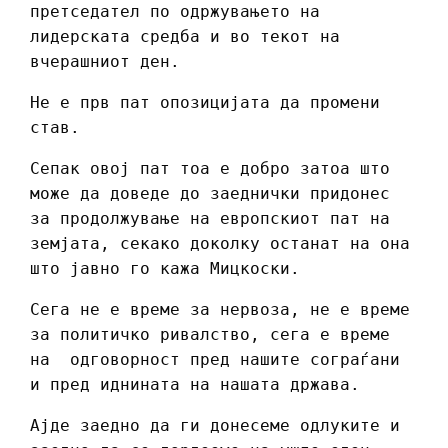
претседател по одржувањето на
лидерската средба и во текот на
вчерашниот ден.
Не е прв пат опозицијата да промени
став.
Сепак овој пат тоа е добро затоа што
може да доведе до заеднички придонес
за продолжување на европскиот пат на
земјата, секако доколку останат на она
што јавно го кажа Мицкоски.
Сега не е време за нервоза, не е време
за политичко ривалство, сега е време
на одговорност пред нашите сограѓани
и пред иднината на нашата држава.
Ајде заедно да ги донесеме одлуките и