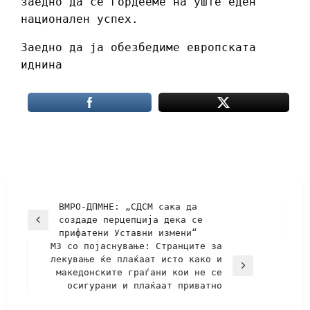
заедно да се гордееме на уште еден
национален успех.
Заедно да ја обезбедиме европската
иднина
ВМРО-ДПМНЕ: „СДСМ сака да
создаде перцепција дека се
прифатени Уставни измени“
МЗ со појаснување: Странците за
лекување ќе плаќаат исто како и
македонските граѓани кои не се
осигурани и плаќаат приватно