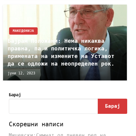
МАКЕДОНИЈА
Бајрам Положани: Нема никаква
правна, па и политичка логика,
примената на измените на Уставот
да се одложи на неопределен рок.
јуни 12, 2023
Барај
Барај
Скорешни написи
Мицевски:Симнат од дневен ред на