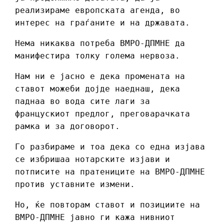
реализираме европската агенда, во
интерес на граѓаните и на државата.
Нема никаква потреба ВМРО-ДПМНЕ да
манифестира толку голема нервоза.
Нам ни е јасно е дека промената на
ставот можеби дојде наеднаш, дека
паднаа во вода сите лаги за
францускиот предлог, преговарачката
рамка и за договорот.
Го разбираме и тоа дека со една изјава
се избришаа нотарските изјави и
потписите на пратениците на ВМРО-ДПМНЕ
против уставните измени.
Но, ќе повторам ставот и позициите на
ВМРО-ДПМНЕ јавно ги кажа нивниот