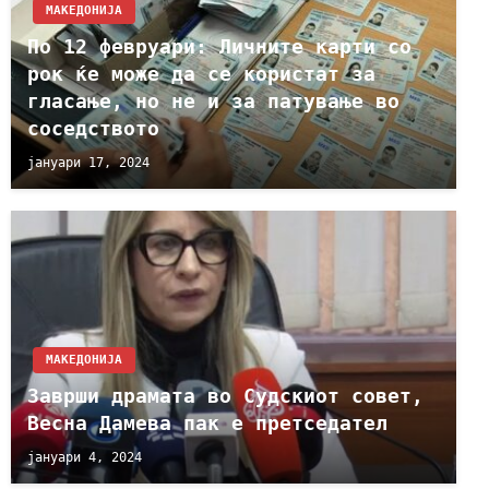
МАКЕДОНИЈА
По 12 февруари: Личните карти со
рок ќе може да се користат за
гласање, но не и за патување во
соседството
јануари 17, 2024
МАКЕДОНИЈА
Заврши драмата во Судскиот совет,
Весна Дамева пак е претседател
јануари 4, 2024