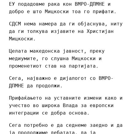
ЕУ подадовме рака кон ВМРО-ДПМНЕ и
добро е што Мицкоски тоа го прифати.
СДСМ нема намера да ги објаснува, ниту
да ги толкува изјавите на Христијан
Мицкоски.
Целата македонска јавност, преку
медиумите, го слушна Мицкоски и
променетиот став на партијата.
Сега, најважно е дијалогот со ВМРО-
ДПМНЕ да продолжи.
Прифаќањето на уставните измени како и
учество во широка Влада за европски
интеграции се добра основа.
Сега потребно е да седнеме заедно и да
ја продолжиме дебатата, да ја