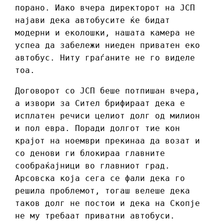
порано. Иако вчера директорот на ЈСП
најави дека автобусите ќе бидат
модерни и еколошки, нашата камера не
успеа да забележи ниеден приватен еко
автобус. Ниту граѓаните не го виделе
тоа.
Договорот со ЈСП беше потпишан вчера,
а извори за Сител брифираат дека е
исплатен речиси целиот долг од милион
и пол евра. Поради долгот тие кон
крајот на ноември прекинаа да возат и
со денови ги блокираа главните
сообраќајници во главниот град.
Арсовска која сега се фали дека го
решила проблемот, тогаш велеше дека
таков долг не постои и дека на Скопје
не му требаат приватни автобуси.