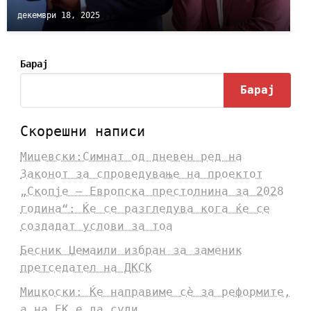
декември 18, 2025
Барај
Барај
Скорешни написи
Мицевски:Симнат од дневен ред на
Законот за спроведување на проектот
„Скопје – Европска престолнина за 2028
година“: Ќе се разгледува кога ќе се
создадат услови за тоа
Бесник Џемаили избран за заменик
претседател на ДКСК
Мицкоски: Ќе направиме сè за реформите,
а на ЕК е да суди