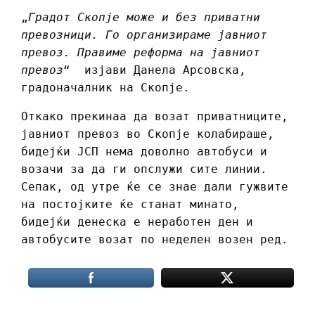
„
Градот Скопје може и без приватни
превозници. Го организираме јавниот
превоз. Правиме реформа на јавниот
превоз
“ изјави Данела Арсовска,
градоначалник на Скопје.
Откако прекинаа да возат приватниците,
јавниот превоз во Скопје колабираше,
бидејќи ЈСП нема доволно автобуси и
возачи за да ги опслужи сите линии.
Сепак, од утре ќе се знае дали гужвите
на постојките ќе станат минато,
бидејќи денеска е неработен ден и
автобусите возат по неделен возен ред.