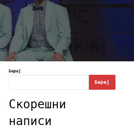
Барај
Барај
Скорешни
написи