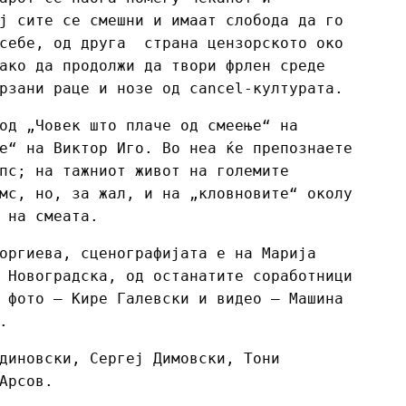
ј сите се смешни и имаат слобода да го
 себе, од друга страна цензорското око
ако да продолжи да твори фрлен среде
рзани раце и нозе од cancel-културата.
од „Човек што плаче од смеење“ на
е“ на Виктор Иго. Во неа ќе препознаете
пс; на тажниот живот на големите
мс, но, за жал, и на „кловновите“ околу
 на смеата.
оргиева, сценографијата е на Марија
 Новоградска, од останатите соработници
 фото – Кире Галевски и видео – Машина
.
диновски, Сергеј Димовски, Тони
Арсов.