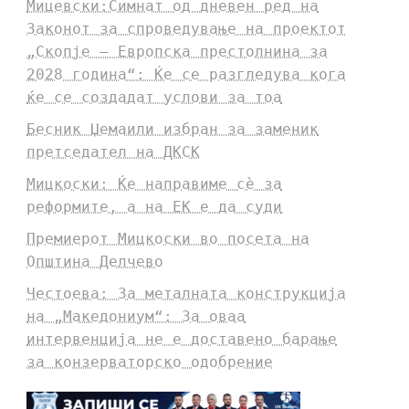
Мицевски:Симнат од дневен ред на
Законот за спроведување на проектот
„Скопје – Европска престолнина за
2028 година“: Ќе се разгледува кога
ќе се создадат услови за тоа
Бесник Џемаили избран за заменик
претседател на ДКСК
Мицкоски: Ќе направиме сè за
реформите, а на ЕК е да суди
Премиерот Мицкоски во посета на
Општина Делчево
Честоева: За металната конструкција
на „Македониум“: За оваа
интервенција не е доставено барање
за конзерваторско одобрение