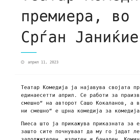
премиера, во 
Срѓан Јаниќие
април 11, 2023
Театар Комедија ја најавува својата пр
единаесетти април. Се работи за праизв
смешно“ на авторот Сашо Кокаланов, а в
ни смешно“ е црна комедија за комедија
Пиеса што ја прикажува приказната за е
зашто сите почнуваат да му го јадат ле
задолжителен, излитен и банален. Комич