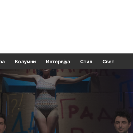
ра
Kолумни
Интервјуа
Стил
Свет