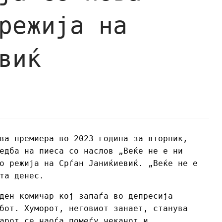
режија на
виќ
ва премиера во 2023 година за вторник,
едба на пиеса со наслов „Веќе не е ни
о режија на Срѓан Јаниќиевиќ. „Веќе не е
та денес.
ден комичар кој запаѓа во депресија
бот. Хуморот, неговиот занает, станува
арот се наоѓа помеѓу чеканот и