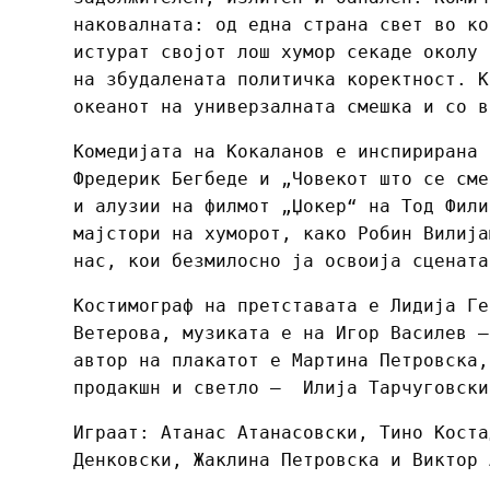
наковалната: од една страна свет во ко
истурат својот лош хумор секаде околу
на збудалената политичка коректност. К
океанот на универзалната смешка и со в
Комедијата на Кокаланов е инспирирана 
Фредерик Бегбеде и „Човекот што се сме
и алузии на филмот „Џокер“ на Тод Фили
мајстори на хуморот, како Робин Вилија
нас, кои безмилосно ја освоија сцената
Костимограф на претставата е Лидија Ге
Ветерова, музиката е на Игор Василев –
автор на плакатот е Мартина Петровска,
продакшн и светло – Илија Тарчуговски
Играат: Атанас Атанасовски, Тино Коста
Денковски, Жаклина Петровска и Виктор 