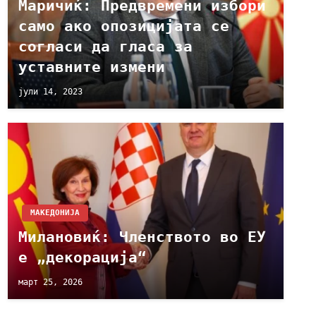
Маричиќ: Предвремени избори
само ако опозицијата се
согласи да гласа за
уставните измени
јули 14, 2023
МАКЕДОНИЈА
Милановиќ: Членството во ЕУ
е „декорација“
март 25, 2026