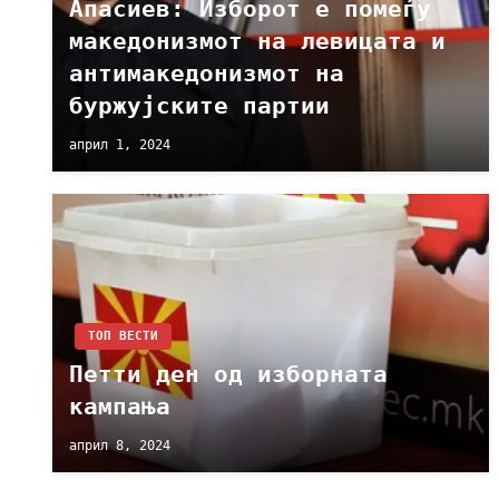
Апасиев: Изборот е помеѓу
македонизмот на левицата и
антимакедонизмот на
буржујските партии
април 1, 2024
ТОП ВЕСТИ
Петти ден од изборната
кампања
април 8, 2024