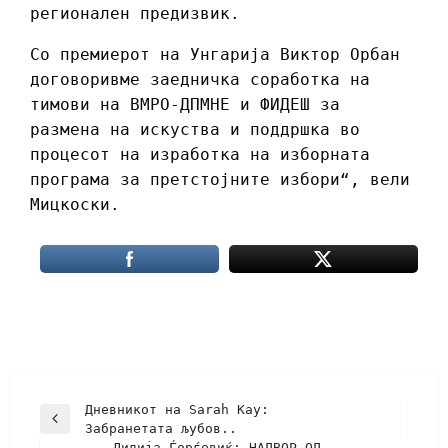
регионален предизвик.
Со премиерот на Унгарија Виктор Орбан
договоривме заедничка соработка на
тимови на ВМРО-ДПМНЕ и ФИДЕШ за
размена на искуства и поддршка во
процесот на изработка на изборната
програма за претстојните избори“, вели
Мицкоски.
Дневникот на Sarah Kay:
Забранетата љубов..
Лидија Ѓорѓевиќ: НАДВОР ОД