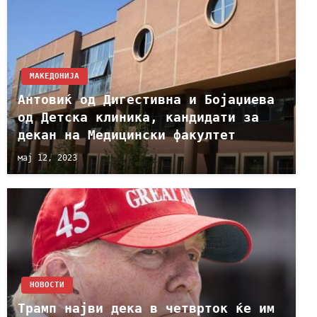
МАКЕДОНИЈА
Антовиќ од Дигестивна и Бојаџиева
од Детска клиника, кандидати за
декан на Медицински факултет
мај 12, 2023
НОВОСТИ
Трамп најви дека в четврток ќе им