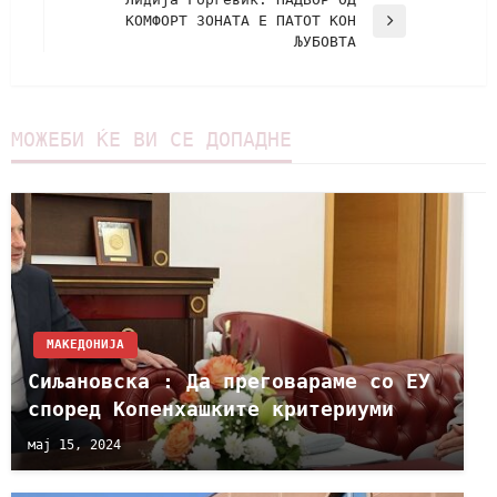
КОМФОРТ ЗОНАТА Е ПАТОТ КОН
ЉУБОВТА
МОЖЕБИ ЌЕ ВИ СЕ ДОПАДНЕ
МАКЕДОНИЈА
Сиљановска : Да преговараме со ЕУ
според Копенхашките критериуми
мај 15, 2024