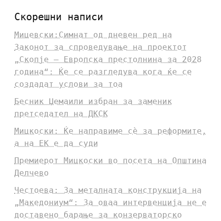
Скорешни написи
Мицевски:Симнат од дневен ред на
Законот за спроведување на проектот
„Скопје – Европска престолнина за 2028
година“: Ќе се разгледува кога ќе се
создадат услови за тоа
Бесник Џемаили избран за заменик
претседател на ДКСК
Мицкоски: Ќе направиме сè за реформите,
а на ЕК е да суди
Премиерот Мицкоски во посета на Општина
Делчево
Честоева: За металната конструкција на
„Македониум“: За оваа интервенција не е
доставено барање за конзерваторско