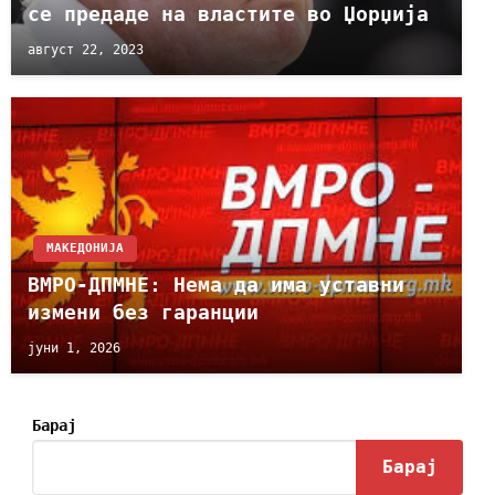
се предаде на властите во Џорџија
август 22, 2023
МАКЕДОНИЈА
ВМРО-ДПМНЕ: Нема да има уставни
измени без гаранции
јуни 1, 2026
Барај
Барај