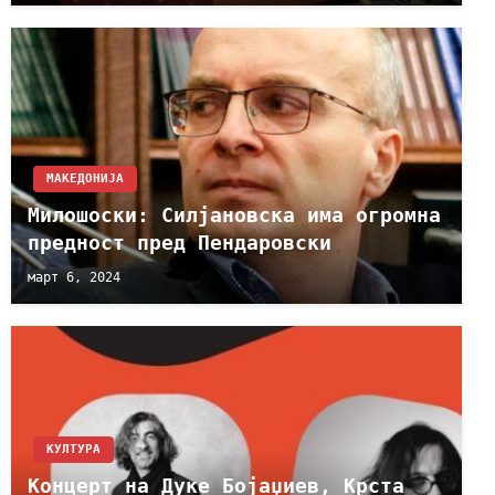
МАКЕДОНИЈА
Милошоски: Силјановска има огромна
предност пред Пендаровски
март 6, 2024
КУЛТУРА
Концерт на Дуке Бојаџиев, Крста