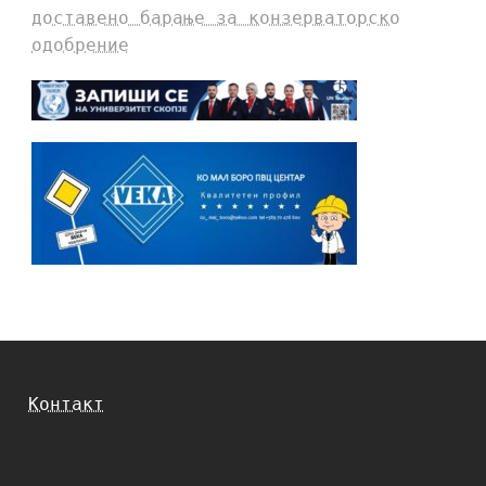
доставено барање за конзерваторско
одобрение
Контакт