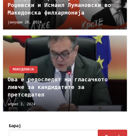
Роџевски и Исмаил Лумановски во
Македонска филхармонија
јануари 26, 2024
МАКЕДОНИЈА
Ова е редоследот на гласачкото
ливче за кандидатите за
претседател
април 3, 2024
Барај