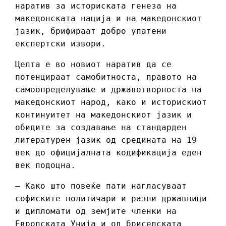
наратив за историската генеза на
македонската нација и на македонскиот
јазик, брифираат добро упатени
експертски извори.
Целта е во новиот наратив да се
потенцираат самобитноста, правото на
самоопределување и државотворноста на
македонскиот народ, како и историскиот
континуитет на македонскиот јазик и
обидите за создавање на стандарден
литературен јазик од средината на 19
век до официјалната кодификација еден
век подоцна.
– Како што повеќе пати нагласуваат
софиските политичари и разни државници
и дипломати од земјите членки на
Европската Унија и од бриселската