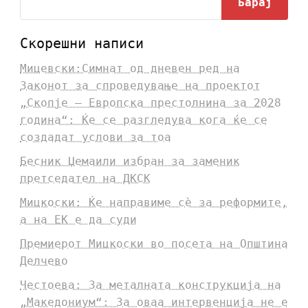
Барај
Скорешни написи
Мицевски:Симнат од дневен ред на
Законот за спроведување на проектот
„Скопје – Европска престолнина за 2028
година“: Ќе се разгледува кога ќе се
создадат услови за тоа
Бесник Џемаили избран за заменик
претседател на ДКСК
Мицкоски: Ќе направиме сè за реформите,
а на ЕК е да суди
Премиерот Мицкоски во посета на Општина
Делчево
Честоева: За металната конструкција на
„Македониум“: За оваа интервенција не е