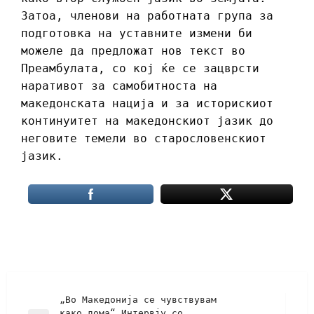
Затоа, членови на работната група за
подготовка на уставните измени би
можеле да предложат нов текст во
Преамбулата, со кој ќе се зацврсти
наративот за самобитноста на
македонската нација и за историскиот
континуитет на македонскиот јазик до
неговите темели во старословенскиот
јазик.
„Во Македонија се чувствувам
како дома“ Интервју со