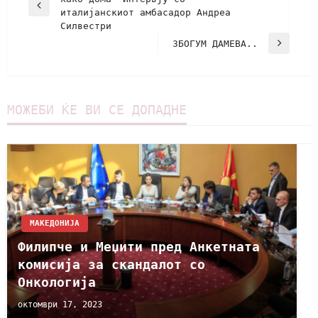
италијанскиот амбасадор Андреа
Силвестри
ЗБОГУМ ДАМЕВА..
МОЖЕБИ ЌЕ ВИ СЕ ДОПАДНЕ
МАКЕДОНИЈА
Филипче и Меџити пред Анкетната
комисија за скандалот со
Онкологија
октомври 17, 2023