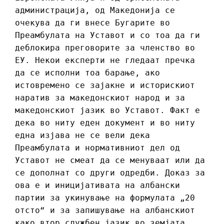
администрација, од Македонија се
очекува да ги внесе Бугарите во
Преамбулата на Уставот и со тоа да ги
деблокира преговорите за членство во
ЕУ. Некои експерти не гледаат пречка
да се исполни тоа барање, ако
истовремено се зајакне и историскиот
наратив за македонскиот народ и за
македонскиот јазик во Уставот. Факт е
дека во ниту еден документ и во ниту
една изјава не се вели дека
Преамбулата и нормативниот дел од
Уставот не смеат да се менуваат или да
се дополнат со други одредби. Доказ за
ова е и иницијативата на албански
партии за укинување на формулата „20
отсто“ и за запишување на албанскиот
како втор службен јазик во земјата.