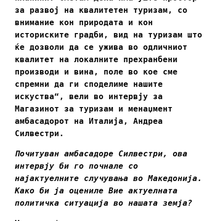
за развој на квалитетен туризам, со
внимание кон природата и кон
историските градби, вид на туризам што
ќе дозволи да се ужива во одличниот
квалитет на локалните прехранбени
производи и вина, поле во кое сме
спремни да ги споделиме нашите
искуства“, вели во интервју за
Магазинот за туризам и менаџмент
амбасадорот на Италија, Андреа
Силвестри.
Почитуван амбасадоре Силвестри, ова
интервју би го почнале со
најактуелните случувања во Македонија.
Како би ја оцениле Вие актуелната
политичка ситуација во нашата земја?