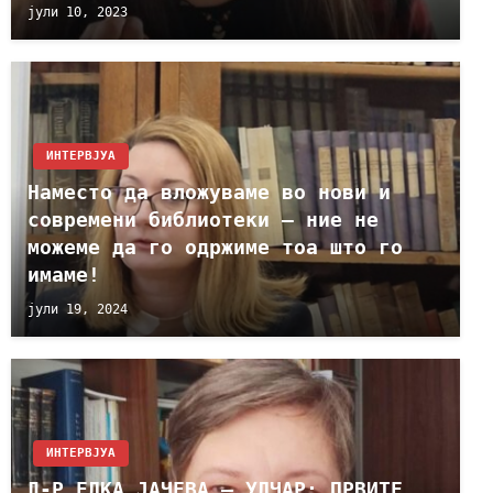
јули 10, 2023
ИНТЕРВЈУА
Наместо да вложуваме во нови и
современи библиотеки – ние не
можеме да го одржиме тоа што го
имаме!
јули 19, 2024
ИНТЕРВЈУА
Д-Р ЕЛКА ЈАЧЕВА – УЛЧАР: ПРВИТЕ