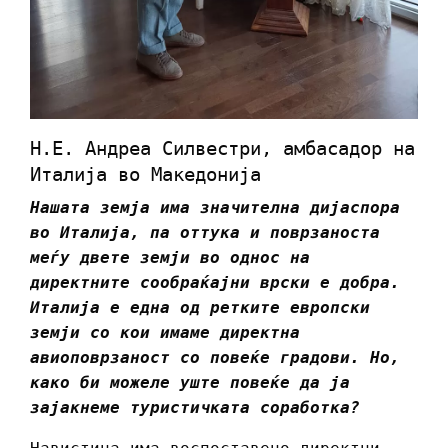
Н.Е. Андреа Силвестри, амбасадор на
Италија во Македонија
Нашата земја има значителна дијаспора
во Италија, па оттука и поврзаноста
меѓу двете земји во однос на
директните сообраќајни врски е добра.
Италија е една од ретките европски
земји со кои имаме директна
авиоповрзаност со повеќе градови. Но,
како би можеле уште повеќе да ја
зајакнеме туристичката соработка?