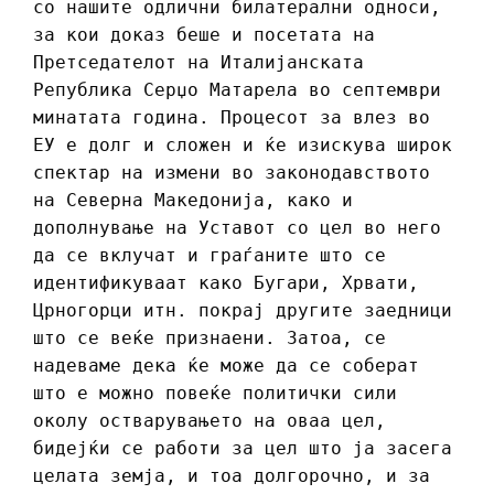
со нашите одлични билатерални односи,
за кои доказ беше и посетата на
Претседателот на Италијанската
Република Серџо Матарела во септември
минатата година. Процесот за влез во
ЕУ е долг и сложен и ќе изискува широк
спектар на измени во законодавството
на Северна Македонија, како и
дополнување на Уставот со цел во него
да се вклучат и граѓаните што се
идентификуваат како Бугари, Хрвати,
Црногорци итн. покрај другите заедници
што се веќе признаени. Затоа, се
надеваме дека ќе може да се соберат
што е можно повеќе политички сили
околу остварувањето на оваа цел,
бидејќи се работи за цел што ја засега
целата земја, и тоа долгорочно, и за