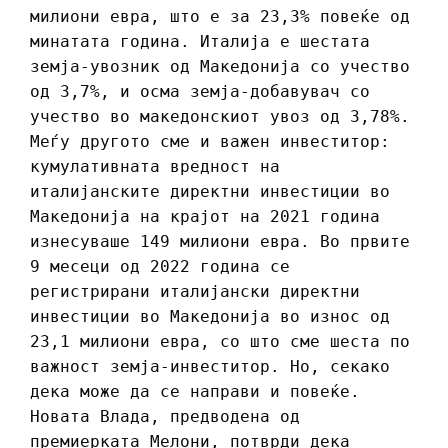
милиони евра, што е за 23,3% повеќе од
минатата година. Италија е шестата
земја-увозник од Македонија со учество
од 3,7%, и осма земја-добавувач со
учество во македонскиот увоз од 3,78%.
Меѓу другото сме и важен инвеститор:
кумулативната вредност на
италијанските директни инвестиции во
Македонија на крајот на 2021 година
изнесуваше 149 милиони евра. Во првите
9 месеци од 2022 година се
регистрирани италијански директни
инвестиции во Македонија во износ од
23,1 милиони евра, со што сме шеста по
важност земја-инвеститор. Но, секако
дека може да се направи и повеќе.
Новата Влада, предводена од
премиерката Мелони, потврди дека