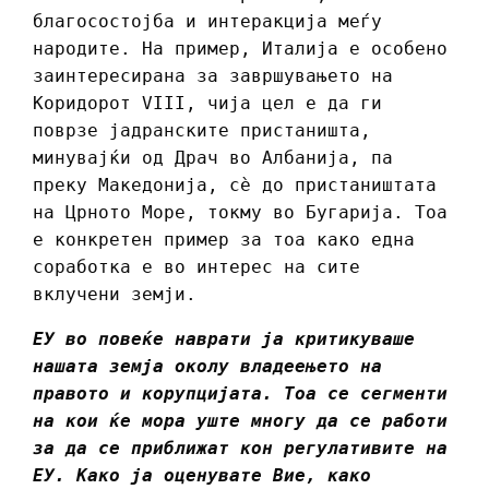
благосостојба и интеракција меѓу
народите. На пример, Италија е особено
заинтересирана за завршувањето на
Коридорот VIII, чија цел е да ги
поврзе јадранските пристаништа,
минувајќи од Драч во Албанија, па
преку Македонија, сè до пристаништата
на Црното Море, токму во Бугарија. Тоа
е конкретен пример за тоа како една
соработка е во интерес на сите
вклучени земји.
ЕУ во повеќе наврати ја критикуваше
нашата земја околу владеењето на
правото и корупцијата. Тоа се сегменти
на кои ќе мора уште многу да се работи
за да се приближат кон регулативите на
ЕУ. Како ја оценувате Вие, како