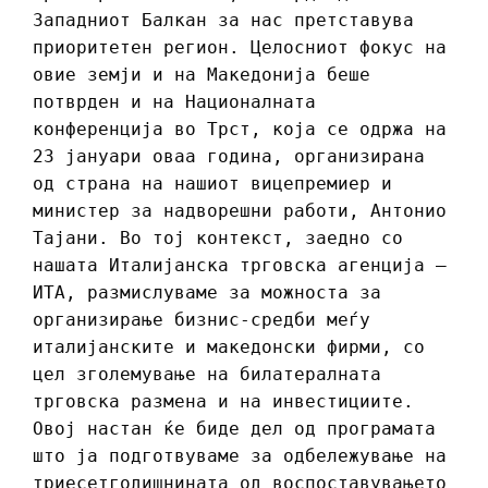
Западниот Балкан за нас претставува
приоритетен регион. Целосниот фокус на
овие земји и на Македонија беше
потврден и на Националната
конференција во Трст, која се одржа на
23 јануари оваа година, организирана
од страна на нашиот вицепремиер и
министер за надворешни работи, Антонио
Тајани. Во тој контекст, заедно со
нашата Италијанска трговска агенција –
ИТА, размислуваме за можноста за
организирање бизнис-средби меѓу
италијанските и македонски фирми, со
цел зголемување на билатералната
трговска размена и на инвестициите.
Овој настан ќе биде дел од програмата
што ја подготвуваме за одбележување на
триесетгодишнината од воспоставувањето