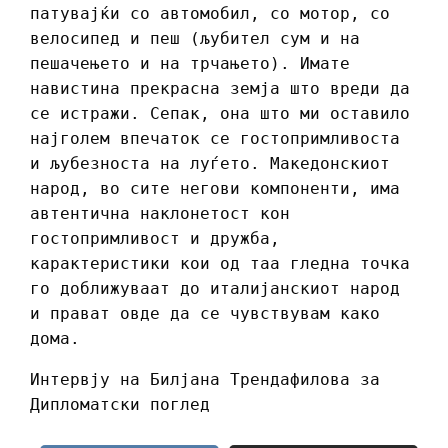
патувајќи со автомобил, со мотор, со
велосипед и пеш (љубител сум и на
пешачењето и на трчањето). Имате
навистина прекрасна земја што вреди да
се истражи. Сепак, она што ми оставило
најголем впечаток се гостопримливоста
и љубезноста на луѓето. Македонскиот
народ, во сите негови компоненти, има
автентична наклонетост кон
гостопримливост и дружба,
карактеристики кои од таа гледна точка
го доближуваат до италијанскиот народ
и прават овде да се чувствувам како
дома.
Интервју на Билјана Трендафилова за
Дипломатски поглед