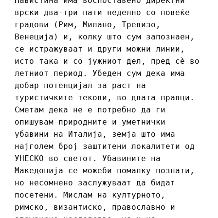
Навистина има воспоставено директни
врски два-три пати неделно со повеќе
градови (Рим, Милано, Тревизо,
Венеција) и, колку што сум запознаен,
се истражуваат и други можни линии,
исто така и со јужниот дел, пред сè во
летниот период. Убеден сум дека има
добар потенцијал за раст на
туристичките текови, во двата правци.
Сметам дека не е потребно да ги
опишувам природните и уметнички
убавини на Италија, земја што има
најголем број заштитени локалитети од
УНЕСКО во светот. Убавините на
Македонија се можеби помалку познати,
но несомнено заслужуваат да бидат
посетени. Мислам на културното,
римско, византиско, православно и