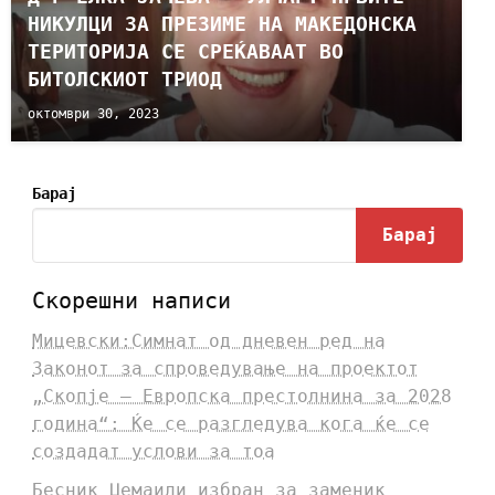
НИКУЛЦИ ЗА ПРЕЗИМЕ НА МАКЕДОНСКА
ТЕРИТОРИЈА СЕ СРЕЌАВААТ ВО
БИТОЛСКИОТ ТРИОД
октомври 30, 2023
Барај
Барај
Скорешни написи
Мицевски:Симнат од дневен ред на
Законот за спроведување на проектот
„Скопје – Европска престолнина за 2028
година“: Ќе се разгледува кога ќе се
создадат услови за тоа
Бесник Џемаили избран за заменик