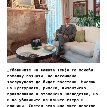
„Убавините на вашата земја се можеби
помалку познати, но несомнено
заслужуваат да бидат посетени. Мислам
на културното, римско, византиско,
православно и отоманско наследство, но
и на убавините на вашите езера и
планини. Сметам дека има уште простор