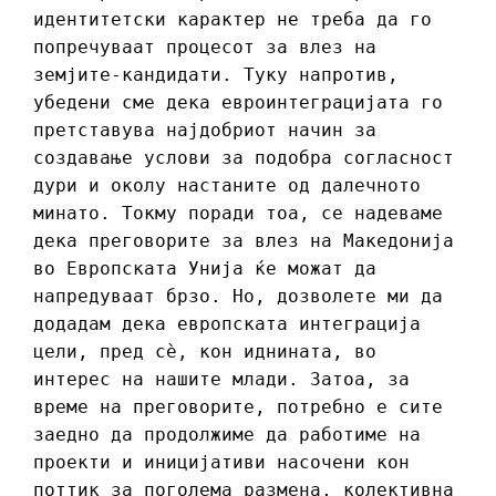
идентитетски карактер не треба да го
попречуваат процесот за влез на
земјите-кандидати. Туку напротив,
убедени сме дека евроинтеграцијата го
претставува најдобриот начин за
создавање услови за подобра согласност
дури и околу настаните од далечното
минато. Токму поради тоа, се надеваме
дека преговорите за влез на Македонија
во Европската Унија ќе можат да
напредуваат брзо. Но, дозволете ми да
додадам дека европската интеграција
цели, пред сè, кон иднината, во
интерес на нашите млади. Затоа, за
време на преговорите, потребно е сите
заедно да продолжиме да работиме на
проекти и иницијативи насочени кон
поттик за поголема размена, колективна