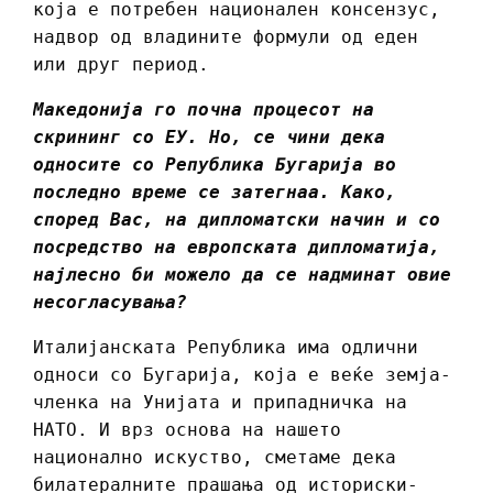
која е потребен национален консензус,
надвор од владините формули од еден
или друг период.
Македонија го почна процесот на
скрининг со ЕУ. Но, се чини дека
односите со Република Бугарија во
последно време се затегнаа. Како,
според Вас, на дипломатски начин и со
посредство на европската дипломатија,
најлесно би можело да се надминат овие
несогласувања?
Италијанската Република има одлични
односи со Бугарија, која е веќе земја-
членка на Унијата и припадничка на
НАТО. И врз основа на нашето
национално искуство, сметаме дека
билатералните прашања од историски-