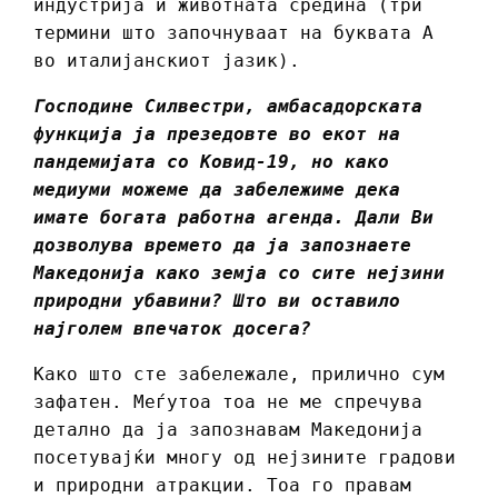
индустрија и животната средина (три
термини што започнуваат на буквата А
во италијанскиот јазик).
Господине Силвестри, амбасадорската
функција ја презедовте во екот на
пандемијата со Ковид-19, но како
медиуми можеме да забележиме дека
имате богата работна агенда. Дали Ви
дозволува времето да ја запознаете
Македонија како земја со сите нејзини
природни убавини? Што ви оставило
најголем впечаток досега?
Како што сте забележале, прилично сум
зафатен. Меѓутоа тоа не ме спречува
детално да ја запознавам Македонија
посетувајќи многу од нејзините градови
и природни атракции. Тоа го правам