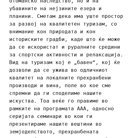
отоманско наследство, но и на
убавините на нејзините езера и
планини. Сметам дека има уште простор
за развој на квалитетен туризам, со
внимание кон природата и кон
историските градби, каде што ќе може
да се искористат и руралните средини
за спортски активности и релаксација.
Вид на туризам кој е „бавен“, кој ќе
дозволи да се ужива во одличниот
квалитет на локалните прехранбени
производи и вина, поле во кое сме
спремни да ги споделиме нашите
искуства. Тоа веќе го правиме во
рамките на програмата ААА, односно
серијата семинари во кои ги
презентираме нашите вештини во
земјоделството, прехранбената