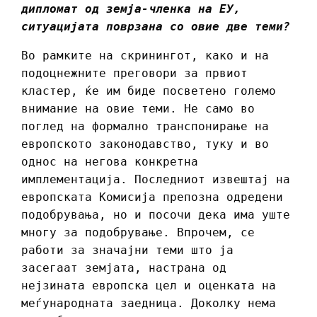
дипломат од земја-членка на ЕУ,
ситуацијата поврзана со овие две теми?
Во рамките на скринингот, како и на
подоцнежните преговори за првиот
кластер, ќе им биде посветено големо
внимание на овие теми. Не само во
поглед на формално транспонирање на
европското законодавство, туку и во
однос на негова конкретна
имплементација. Последниот извештај на
европската Комисија препозна одредени
подобрувања, но и посочи дека има уште
многу за подобрување. Впрочем, се
работи за значајни теми што ја
засегаат земјата, настрана од
нејзината европска цел и оценката на
меѓународната заедница. Доколку нема