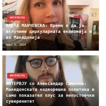
ИНТЕРВЈУА
АНЕТА МАНЧЕВСКА: Време е да ја
вклучиме циркуларната економија ѝ
во Македонија
март 5, 2024
ИНТЕРВЈУА
ИНТЕРВЈУ со Александар Симонов:
Македонската надворешна политика е
само показател плус за непостоечки
суверенитет