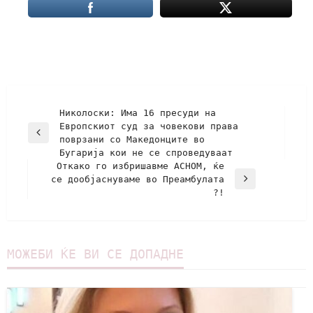
Николоски: Има 16 пресуди на
Eвропскиот суд за човекови права
поврзани со Македонците во
Бугарија кои не се спроведуваат
Откако го избришавме АСНОМ, ќе
се дообјаснуваме во Преамбулата
?!
МОЖЕБИ ЌЕ ВИ СЕ ДОПАДНЕ