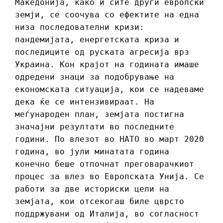
Македонија, како и сите други европски
земји, се соочува со ефектите на една
низа последователни кризи:
пандемијата, енергетската криза и
последиците од руската агресија врз
Украина. Кон крајот на годината имаше
одредени знаци за подобрување на
економската ситуација, кои се надеваме
дека ќе се интензивираат. На
меѓународен план, земјата постигна
значајни резултати во последните
години. По влезот во НАТО во март 2020
година, во јули минатата година
конечно беше отпочнат преговарачкиот
процес за влез во Европската Унија. Се
работи за две историски цели на
земјата, кои отсекогаш биле цврсто
поддржувани од Италија, во согласност