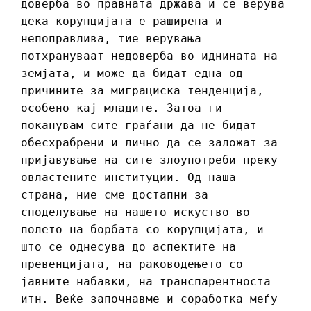
доверба во правната држава и се верува
дека корупцијата е раширена и
непоправлива, тие верувања
потхрануваат недоверба во иднината на
земјата, и може да бидат една од
причините за миграциска тенденција,
особено кај младите. Затоа ги
поканувам сите граѓани да не бидат
обесхрабрени и лично да се заложат за
пријавување на сите злоупотреби преку
овластените институции. Од наша
страна, ние сме достапни за
споделување на нашето искуство во
полето на борбата со корупцијата, и
што се однесува до аспектите на
превенцијата, на раководењето со
јавните набавки, на транспарентноста
итн. Веќе започнавме и соработка меѓу