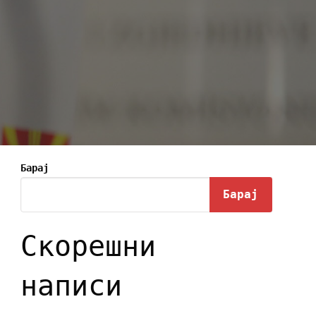
Барај
Барај
Скорешни
написи