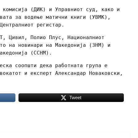
 комисија (ДИК) и Управниот суд, како и
вата за водење матични книги (УВМК),
Централниот регистар.
Т, Цивил, Полио Плус, Националниот
то на новинари на Македонија (ЗНМ) и
акедонија (ССНМ).
еска соопшти дека работната група е
вокатот и експерт Александар Новаковски,
Tweet