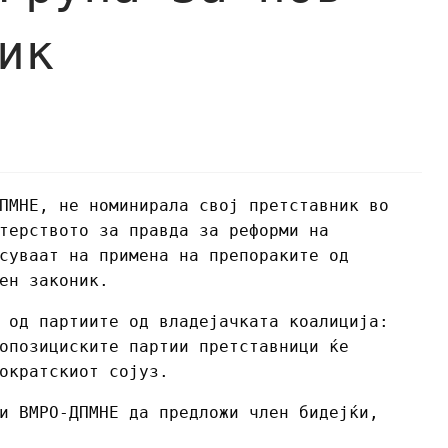
ик
ПМНЕ, не номинирала свој претставник во
терството за правда за реформи на
суваат на примена на препораките од
ен законик.
 од партиите од владејачката коалиција:
опозициските партии претставници ќе
ократскиот сојуз.
и ВМРО-ДПМНЕ да предложи член бидејќи,