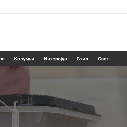
ра
Kолумни
Интервјуа
Стил
Свет