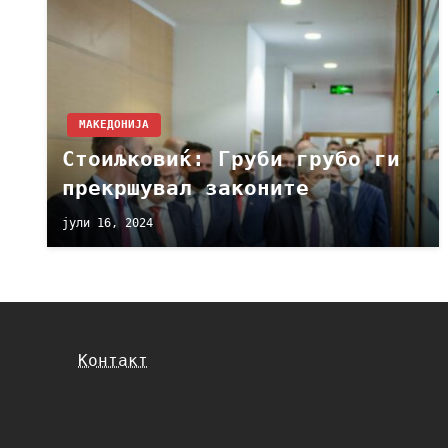
МАКЕДОНИЈА
Стоиљковиќ: Груби грубо ги
прекршувал законите
јули 16, 2024
Контакт