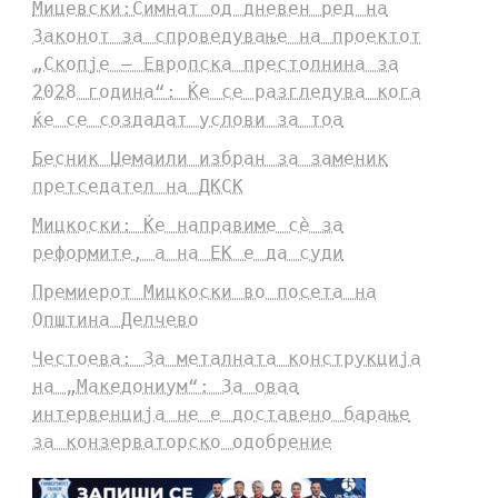
Мицевски:Симнат од дневен ред на
Законот за спроведување на проектот
„Скопје – Европска престолнина за
2028 година“: Ќе се разгледува кога
ќе се создадат услови за тоа
Бесник Џемаили избран за заменик
претседател на ДКСК
Мицкоски: Ќе направиме сè за
реформите, а на ЕК е да суди
Премиерот Мицкоски во посета на
Општина Делчево
Честоева: За металната конструкција
на „Македониум“: За оваа
интервенција не е доставено барање
за конзерваторско одобрение