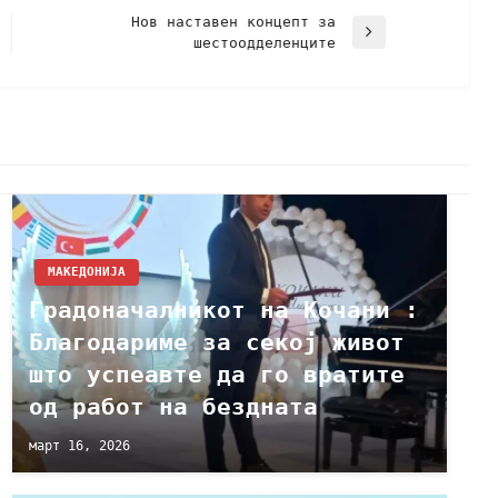
Нов наставен концепт за
шестоодделенците
МАКЕДОНИЈА
Градоначалникот на Кочани :
Благодариме за секој живот
што успеавте да го вратите
од работ на бездната
март 16, 2026